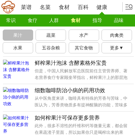
菜谱
名菜
食材
百科
健康
常识
食疗
人群
食材
指导
品味
果汁
蔬菜
水产
肉禽类
水果
五谷杂粮
其它食物
更多▼
鲜榨果汁泡沫 含酵素格外宝贵
但是，中国人民解放军总医院前任主管营养师、著
名营养食疗专家顾奎琴指出，鲜榨果汁上的那层泡
沫营养格外丰富，千万不能撇掉。
细数咖啡防治小病的药用功效
从中医角度来讲，咖啡具有特殊的芳香与苦味，中
医认为，芳香类物质多有提神醒脑的功能，苦味多
入心经，常饮咖啡有提神醒脑、消除疲劳的作用，
如何榨果汁可保存更多营养
非常适合上班族。
此外，很多不溶性的纤维和钙等微量元素，都会留
在果蔬渣子里面，所以如果你只是喝榨出来的果