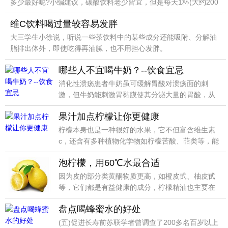
多少最好呢?小编建议，碳酸饮料老少皆宜，但是每天1杯(大约200
毫升)最佳。
维C饮料喝过量较容易发胖
大三学生小徐说，听说一些茶饮料中的某些成分还能吸附、分解油
脂排出体外，即使吃得再油腻，也不用担心发胖。
哪些人不宜喝牛奶？--饮食宜忌
消化性溃疡患者牛奶虽可缓解胃酸对溃疡面的刺
激，但牛奶能刺激胃黏膜使其分泌大量的胃酸，从
而加重患者的病情。
果汁加点柠檬让你更健康
柠檬本身也是一种很好的水果，它不但富含维生素
c，还含有多种植物化学物如柠檬苦酸、萜类等，能
够最大程度地保护维生素c和提高免疫力，可以说是
泡柠檬，用60℃水最合适
所有鲜榨果汁的黄金搭档。
因为皮的部分类黄酮物质更高，如橙皮甙、柚皮甙
等，它们都是有益健康的成分，柠檬精油也主要在
皮里面，而切薄则有利于柠檬皮中的香气成分泡出
盘点喝蜂蜜水的好处
来。
(五)促进长寿前苏联学者曾调查了200多名百岁以上