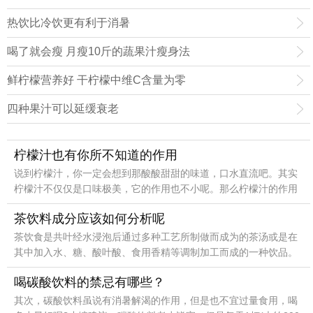
汁，当然也会和这些微量元素擦肩而过了。
热饮比冷饮更有利于消暑
喝了就会瘦 月瘦10斤的蔬果汁瘦身法
鲜柠檬营养好 干柠檬中维C含量为零
四种果汁可以延缓衰老
柠檬汁也有你所不知道的作用
说到柠檬汁，你一定会想到那酸酸甜甜的味道，口水直流吧。其实
柠檬汁不仅仅是口味极美，它的作用也不小呢。那么柠檬汁的作用
有哪些呢？柠檬汁也有你所不知道的作用，例如以下的这些。
茶饮料成分应该如何分析呢
茶饮食是共叶经水浸泡后通过多种工艺所制做而成为的茶汤或是在
其中加入水、糖、酸叶酸、食用香精等调制加工而成的一种饮品。
喝碳酸饮料的禁忌有哪些？
其次，碳酸饮料虽说有消暑解渴的作用，但是也不宜过量食用，喝