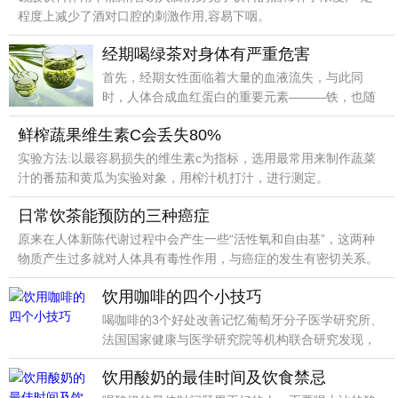
程度上减少了酒对口腔的刺激作用,容易下咽。
经期喝绿茶对身体有严重危害
首先，经期女性面临着大量的血液流失，与此同
时，人体合成血红蛋白的重要元素———铁，也随
着血液一起流失掉了。
鲜榨蔬果维生素C会丢失80%
实验方法:以最容易损失的维生素c为指标，选用最常用来制作蔬菜
汁的番茄和黄瓜为实验对象，用榨汁机打汁，进行测定。
日常饮茶能预防的三种癌症
原来在人体新陈代谢过程中会产生一些“活性氧和自由基”，这两种
物质产生过多就对人体具有毒性作用，与癌症的发生有密切关系。
饮用咖啡的四个小技巧
喝咖啡的3个好处改善记忆葡萄牙分子医学研究所、
法国国家健康与医学研究院等机构联合研究发现，
咖啡因可以靶向大脑中衰老基因，减缓大脑衰老。
饮用酸奶的最佳时间及饮食禁忌