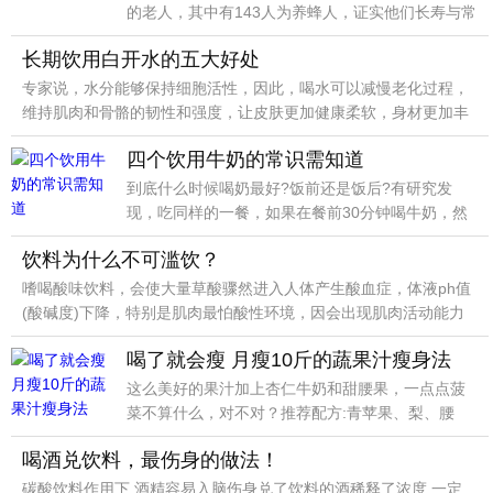
的老人，其中有143人为养蜂人，证实他们长寿与常
吃蜂蜜有关。
长期饮用白开水的五大好处
专家说，水分能够保持细胞活性，因此，喝水可以减慢老化过程，
维持肌肉和骨骼的韧性和强度，让皮肤更加健康柔软，身材更加丰
满。
四个饮用牛奶的常识需知道
到底什么时候喝奶最好?饭前还是饭后?有研究发
现，吃同样的一餐，如果在餐前30分钟喝牛奶，然
后再吃饭，能有效降低餐后血糖反应。
饮料为什么不可滥饮？
嗜喝酸味饮料，会使大量草酸骤然进入人体产生酸血症，体液ph值
(酸碱度)下降，特别是肌肉最怕酸性环境，因会出现肌肉活动能力
下降，不易恢复，故应少饮此种饮料。
喝了就会瘦 月瘦10斤的蔬果汁瘦身法
这么美好的果汁加上杏仁牛奶和甜腰果，一点点菠
菜不算什么，对不对？推荐配方:青苹果、梨、腰
果、杏仁牛奶、小菠菜。
喝酒兑饮料，最伤身的做法！
碳酸饮料作用下,酒精容易入脑伤身兑了饮料的酒稀释了浓度,一定