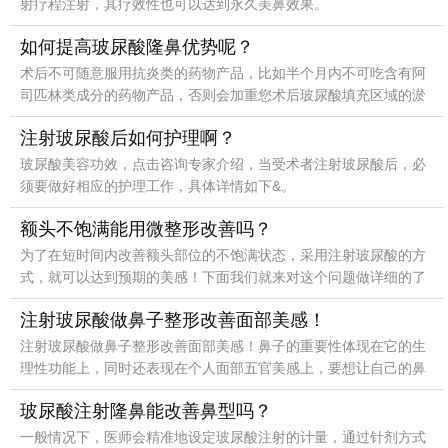
射疗程注射，其疗效性也可以达到永久美鼻效果。
如何提高玻尿酸隆鼻优势呢？
术后不可随意服用抗炎类的药物产品，比如半个月内不可吃含有阿
司匹林类成分的药物产品，否则会加重您术后玻尿酸填充区域的淤
青或流血问题，及时对其进行矫正很关键。
注射玻尿酸后如何护理啊？
玻尿酸美容功效，点击咨询专家介绍，当受术者注射玻尿酸后，必
须要做好相应的护理工作，具体详情如下&。
额头不饱满能用微整形改善吗？
为了在短时间内改善额头部位的不饱满状态，采用注射玻尿酸的方
式，就可以达到预期的美感！下面我们就来对这个问题做详细的了
解和介绍吧。
注射玻尿酸做鼻子整形改善面部美感！
注射玻尿酸做鼻子整形改善面部美感！鼻子的重要性体现在它的生
理性功能上，同时还表现在个人面部五官美感上，要想让自己的鼻
子恢复到美丽的状态，最好的方式就是采用玻尿酸注射的方式
玻尿酸注射隆鼻能改善鼻型吗？
一般情况下，医师会精准地设定玻尿酸注射的计量，通过针剂方式