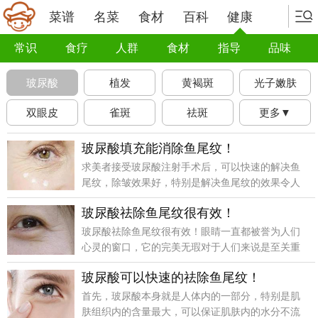
菜谱
名菜
食材
百科
健康
常识
食疗
人群
食材
指导
品味
玻尿酸
植发
黄褐斑
光子嫩肤
双眼皮
雀斑
祛斑
更多▼
玻尿酸填充能消除鱼尾纹！
求美者接受玻尿酸注射手术后，可以快速的解决鱼
尾纹，除皱效果好，特别是解决鱼尾纹的效果令人
满意，相关的注意事项&。
玻尿酸祛除鱼尾纹很有效！
玻尿酸祛除鱼尾纹很有效！眼睛一直都被誉为人们
心灵的窗口，它的完美无瑕对于人们来说是至关重
要的！为了确保玻尿酸注射祛除鱼尾纹的效果达到
玻尿酸可以快速的祛除鱼尾纹！
最佳的状态，在这里建议大家及时的接受玻
首先，玻尿酸本身就是人体内的一部分，特别是肌
肤组织内的含量最大，可以保证肌肤内的水分不流