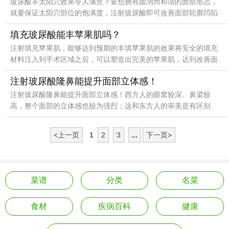
玻尿酸丰太阳穴效果令人满意？要想拥有圆润而和谐的面部形态，
就要保证太阳穴部位的饱满度，注射玻尿酸即可改善面部轮廓凹陷
的问题，还可以达到丰填太阳穴的目的。实际上，玻尿酸丰太
填充玻尿酸能丰苹果肌吗？
注射填充苹果肌，能够达到预期的丰填苹果肌的效果将安全的填充
材料注入到手术区域之后，可以塑造出完美的苹果肌，达到改善面
部形象的目的，令整个面部达到饱满、诱人的完美效果。
注射玻尿酸隆鼻能提升面部立体感！
注射玻尿酸隆鼻能提升面部立体感！西方人的眼窝较深、鼻梁较
高，整个面部的立体感也较为强烈；这和东方人的审美是有区别
的，但是相对于外国人来说，东方人的鼻梁则显得低平，面部缺乏
<上一页
1
2
3
...
下一页>
菜谱
分类
名菜
食材
疾病百科
健康