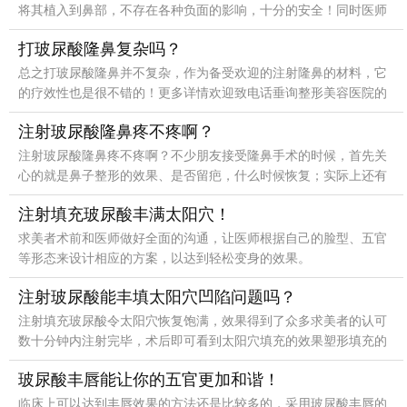
将其植入到鼻部，不存在各种负面的影响，十分的安全！同时医师
还会在鼻部选择几个注射点，以达到解决鼻部形态的目的。
打玻尿酸隆鼻复杂吗？
总之打玻尿酸隆鼻并不复杂，作为备受欢迎的注射隆鼻的材料，它
的疗效性也是很不错的！更多详情欢迎致电话垂询整形美容医院的
在线专家医师。
注射玻尿酸隆鼻疼不疼啊？
注射玻尿酸隆鼻疼不疼啊？不少朋友接受隆鼻手术的时候，首先关
心的就是鼻子整形的效果、是否留疤，什么时候恢复；实际上还有
一个问题大家都十分的关注:隆鼻手术的过程，疼不疼？相信
注射填充玻尿酸丰满太阳穴！
求美者术前和医师做好全面的沟通，让医师根据自己的脸型、五官
等形态来设计相应的方案，以达到轻松变身的效果。
注射玻尿酸能丰填太阳穴凹陷问题吗？
注射填充玻尿酸令太阳穴恢复饱满，效果得到了众多求美者的认可
数十分钟内注射完毕，术后即可看到太阳穴填充的效果塑形填充的
效果是非常理想的。
玻尿酸丰唇能让你的五官更加和谐！
临床上可以达到丰唇效果的方法还是比较多的，采用玻尿酸丰唇的