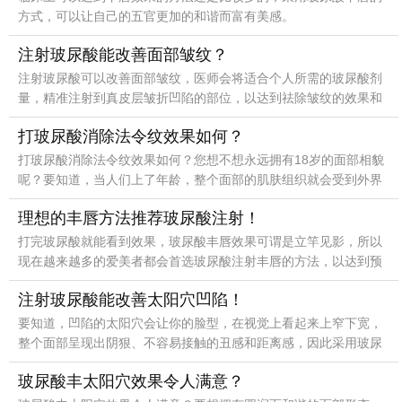
方式，可以让自己的五官更加的和谐而富有美感。
注射玻尿酸能改善面部皱纹？
注射玻尿酸可以改善面部皱纹，医师会将适合个人所需的玻尿酸剂
量，精准注射到真皮层皱折凹陷的部位，以达到祛除皱纹的效果和
目的。
打玻尿酸消除法令纹效果如何？
打玻尿酸消除法令纹效果如何？您想不想永远拥有18岁的面部相貌
呢？要知道，当人们上了年龄，整个面部的肌肤组织就会受到外界
环境、内在生理性退化的损害，变得松弛、下垂而老化，皱
理想的丰唇方法推荐玻尿酸注射！
打完玻尿酸就能看到效果，玻尿酸丰唇效果可谓是立竿见影，所以
现在越来越多的爱美者都会首选玻尿酸注射丰唇的方法，以达到预
期的美唇效果。
注射玻尿酸能改善太阳穴凹陷！
要知道，凹陷的太阳穴会让你的脸型，在视觉上看起来上窄下宽，
整个面部呈现出阴狠、不容易接触的丑感和距离感，因此采用玻尿
酸注射太阳穴，能够改善太阳穴凹陷的问题。
玻尿酸丰太阳穴效果令人满意？