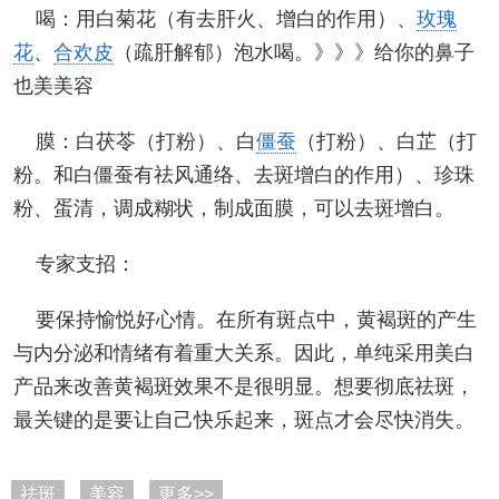
喝：用白菊花（有去肝火、增白的作用）、
玫瑰
花
、
合欢皮
（疏肝解郁）泡水喝。》》》给你的鼻子
也美美容
膜：白茯苓（打粉）、白
僵蚕
（打粉）、白芷（打
粉。和白僵蚕有祛风通络、去斑增白的作用）、珍珠
粉、蛋清，调成糊状，制成面膜，可以去斑增白。
专家支招：
要保持愉悦好心情。在所有斑点中，黄褐斑的产生
与内分泌和情绪有着重大关系。因此，单纯采用美白
产品来改善黄褐斑效果不是很明显。想要彻底祛斑，
最关键的是要让自己快乐起来，斑点才会尽快消失。
祛斑
美容
更多>>