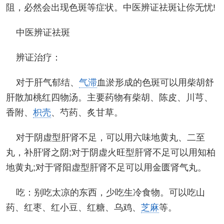
阻，必然会出现色斑等症状。中医辨证祛斑让你无忧!
中医辨证祛斑
辨证治疗：
对于肝气郁结、
气滞
血淤形成的色斑可以用柴胡舒
肝散加桃红四物汤。主要药物有柴胡、陈皮、川芎、
香附、
枳壳
、芍药、炙甘草。
对于阴虚型肝肾不足，可以用六味地黄丸、二至
丸，补肝肾之阴;对于阴虚火旺型肝肾不足可以用知柏
地黄丸;对于肾阳虚型肝肾不足可以用金匮肾气丸。
吃：别吃太凉的东西，少吃生冷食物。可以吃山
药、红枣、红小豆、红糖、乌鸡、
芝麻
等。