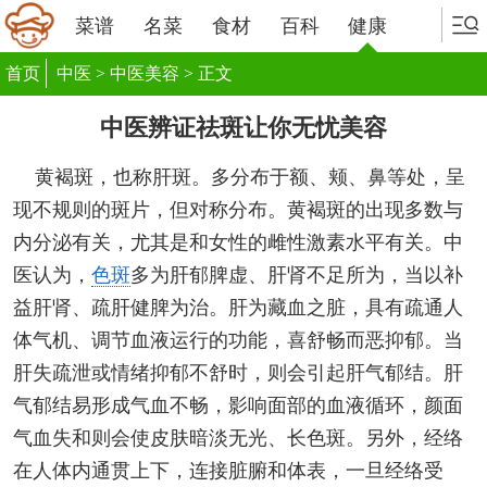
菜谱
名菜
食材
百科
健康
首页
中医
>
中医美容
> 正文
中医辨证祛斑让你无忧美容
黄褐斑，也称肝斑。多分布于额、颊、鼻等处，呈
现不规则的斑片，但对称分布。黄褐斑的出现多数与
内分泌有关，尤其是和女性的雌性激素水平有关。中
医认为，
色斑
多为肝郁脾虚、肝肾不足所为，当以补
益肝肾、疏肝健脾为治。肝为藏血之脏，具有疏通人
体气机、调节血液运行的功能，喜舒畅而恶抑郁。当
肝失疏泄或情绪抑郁不舒时，则会引起肝气郁结。肝
气郁结易形成气血不畅，影响面部的血液循环，颜面
气血失和则会使皮肤暗淡无光、长色斑。另外，经络
在人体内通贯上下，连接脏腑和体表，一旦经络受