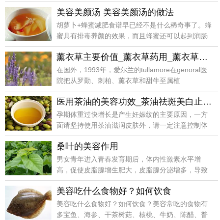
衰的反映。心
美容美颜汤 美容美颜汤的做法
胡萝卜+蜂蜜减肥食谱早已经不是什么稀奇事了。蜂
蜜具有排毒养颜的效果，而且蜂蜜还可以起到润肠
通便的作用
薰衣草主要价值_薰衣草药用_薰衣草食用_薰衣草美容_薰衣草园林
在国外，1993年，爱尔兰的tullamore在genoral医
院把从罗勤、刺柏、薰衣草和甜牛至属植
医用茶油的美容功效_茶油祛斑美白止痒除疣
孕期体重过快增长是产生妊娠纹的主要原因，一方
面请坚持使用茶油滋润皮肤外，请一定注意控制体
重过快增长，
桑叶的美容作用
男女青年进入青春发育期后，体内性激素水平增
高，促使皮脂腺增生肥大，皮脂腺分泌增多，导致
皮脂淤积，堵塞
美容吃什么食物好？如何饮食
美容吃什么食物好？如何饮食？美容常吃的食物有
多宝鱼、海参、干茶树菇、核桃、牛奶、陈醋、普