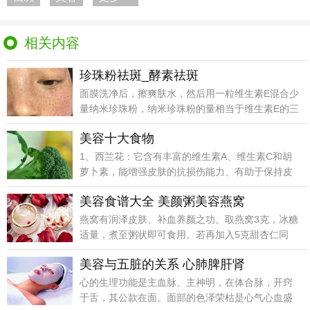
相关内容
珍珠粉祛斑_酵素祛斑
面膜洗净后，擦爽肤水，然后用一粒维生素E混合少
量纳米珍珠粉，纳米珍珠粉的量相当于维生素E的三
分之一，
美容十大食物
1、西兰花：它含有丰富的维生素A、维生素C和胡
萝卜素，能增强皮肤的抗损伤能力、有助于保持皮
肤弹性2、
美容食谱大全 美颜粥美容燕窝
燕窝有润泽皮肤、补血养颜之功。取燕窝3克，冰糖
适量，煮至粥状即可食用。若再加入5克甜杏仁同
煮，其美容
美容与五脏的关系 心肺脾肝肾
心的生理功能是主血脉、主神明，在体合脉，开窍
于舌，其公款在面。面部的色泽荣枯是心气心血盛