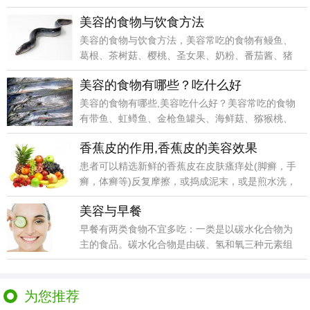
洱、白粥..
美容的食物与饮食方法
美容的食物与饮食方法，美容常吃的食物有鳗鱼、
葛根、茶树菇、樱桃、圣女果、奶粉、番茄酱、猪
脚...
美容的食物有哪些？吃什么好
美容的食物有哪些,美容吃什么好？美容常吃的食物
有带鱼、虹鳟鱼、金枪鱼罐头、海鲜菇、猕猴桃、
蔓越莓、猪
香蕉皮的作用,香蕉皮的美容效果
患者可以精选新鲜的香蕉皮在皮肤瘙痒处(脚癣，手
癣，体癣等)反复摩擦，或捣成泥末，或是煎水洗，
连用数日
美容与早餐
早餐有两类食物不宜多吃：一类是以碳水化合物为
主的食品。碳水化合物是由碳、氢和氧三种元素组
成，由于它所
为您推荐