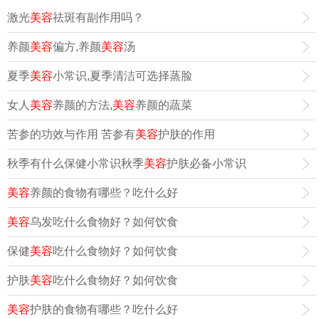
激光
美容
祛斑有副作用吗？
养颜
美容
偏方,养颜
美容
汤
夏季
美容
小常识,夏季清洁可选择蒸脸
女人
美容
养颜的方法,
美容
养颜的蔬菜
苦参的功效与作用 苦参有
美容
护肤的作用
秋季有什么保健小常识秋季
美容
护肤必备小常识
美容
养颜的食物有哪些？吃什么好
美容
乌发吃什么食物好？如何饮食
保健
美容
吃什么食物好？如何饮食
护肤
美容
吃什么食物好？如何饮食
美容
护肤的食物有哪些？吃什么好