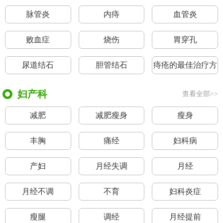
脉管炎
内痔
血管炎
败血症
烧伤
胃穿孔
尿道结石
胆管结石
痔疮的最佳治疗方
法
妇产科
查看全部>>
减肥
减肥瘦身
瘦身
丰胸
痛经
妇科病
产妇
月经失调
月经
月经不调
不育
妇科炎症
瘦腿
调经
月经提前