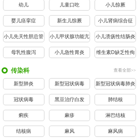
幼儿
儿童口吃
小儿惊厥
婴儿痉挛症
新生儿惊厥
小儿肾病综合征
小儿先天性胆总管
小儿甲状腺功能亢
小儿溃疡性结肠炎
囊肿
进症
母乳性腹泻
小儿急性胃炎
维生素D缺乏性佝
偻病
传染科
查看全部>>
新型肺炎
新型冠状病毒
新型冠状病毒肺炎
冠状病毒
黑豆治疗白发
肺结核
痢疾
麻疹
淋巴结核
结核病
麻风
麻风病