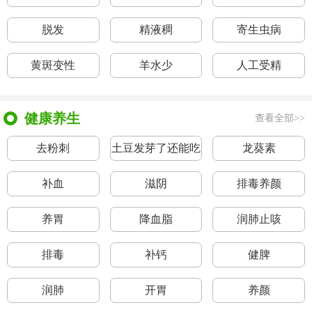
脱发
精液稠
寄生虫病
黄斑变性
羊水少
人工受精
健康养生
查看全部>>
去粉刺
土豆发芽了还能吃
龙葵素
吗
补血
滋阴
排毒养颜
养胃
降血脂
润肺止咳
排毒
补钙
健脾
润肺
开胃
养颜