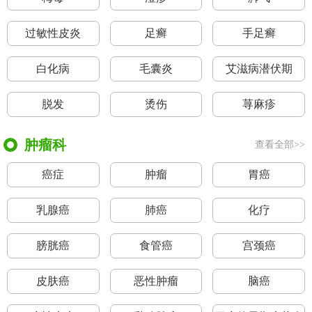
过敏性皮炎
足癣
手足癣
白化病
毛囊炎
艾滋病潜伏期
脱发
烫伤
荨麻疹
肿瘤科
查看全部>>
癌症
肿瘤
胃癌
乳腺癌
肺癌
化疗
膀胱癌
食管癌
宫颈癌
皮肤癌
恶性肿瘤
脑癌