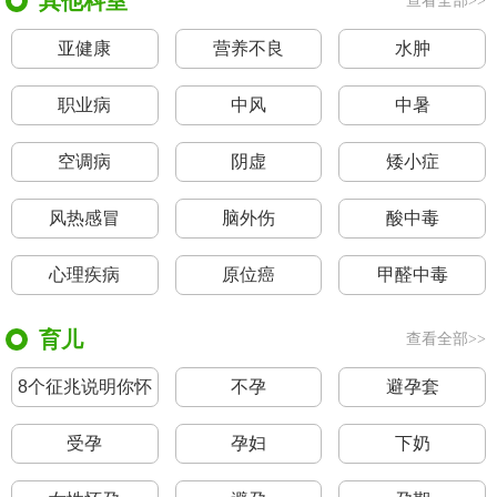
其他科室
查看全部>>
亚健康
营养不良
水肿
职业病
中风
中暑
空调病
阴虚
矮小症
风热感冒
脑外伤
酸中毒
心理疾病
原位癌
甲醛中毒
育儿
查看全部>>
8个征兆说明你怀
不孕
避孕套
孕了
受孕
孕妇
下奶