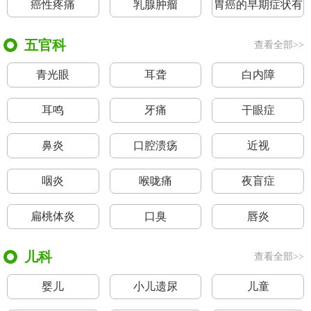
癌性疼痛
乳腺肿瘤
胃癌的早期症状有
哪些
五官科
查看全部>>
青光眼
耳聋
白内障
耳鸣
牙痛
干眼症
鼻炎
口腔溃疡
近视
咽炎
喉咙痛
夜盲症
扁桃体炎
口臭
唇炎
儿科
查看全部>>
婴儿
小儿遗尿
儿童