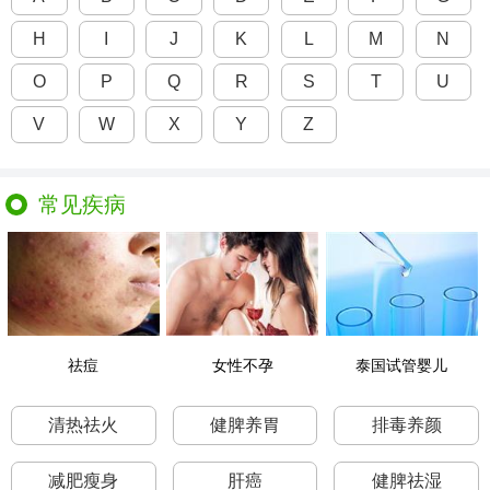
H
I
J
K
L
M
N
O
P
Q
R
S
T
U
V
W
X
Y
Z
常见疾病
祛痘
女性不孕
泰国试管婴儿
清热祛火
健脾养胃
排毒养颜
减肥瘦身
肝癌
健脾祛湿