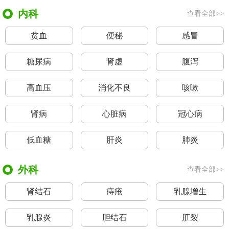
内科
查看全部>>
贫血
便秘
感冒
糖尿病
肾虚
腹泻
高血压
消化不良
咳嗽
肾病
心脏病
冠心病
低血糖
肝炎
肺炎
外科
查看全部>>
肾结石
痔疮
乳腺增生
乳腺炎
胆结石
肛裂