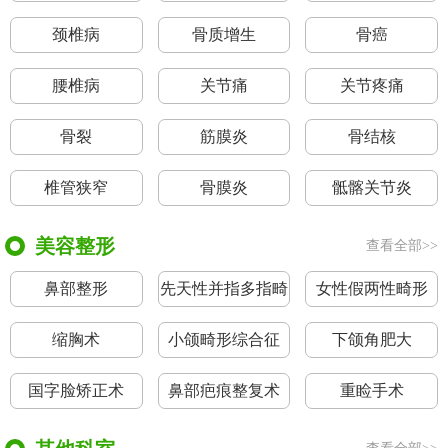
颈椎病
骨质增生
骨癌
腰椎病
关节痛
关节疼痛
骨裂
筋膜炎
骨结核
椎管狭窄
骨膜炎
骶髂关节炎
美容整形
查看全部>>
鼻部整形
先天性并指多指畸
女性假两性畸形
形
缩胸术
小颌畸形综合征
下颌角肥大
国字脸矫正术
鼻部疤痕整复术
重睑手术