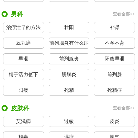
男科
查看全部>>
治疗泄早的方法
壮阳
补肾
睾丸癌
前列腺炎有什么症
不孕不育
状
早泄
前列腺炎
阳痿早泄
精子活力低下
膀胱炎
前列腺
阳痿
死精
死精症
皮肤科
查看全部>>
艾滋病
过敏
皮炎
梅毒
湿疹
脚气