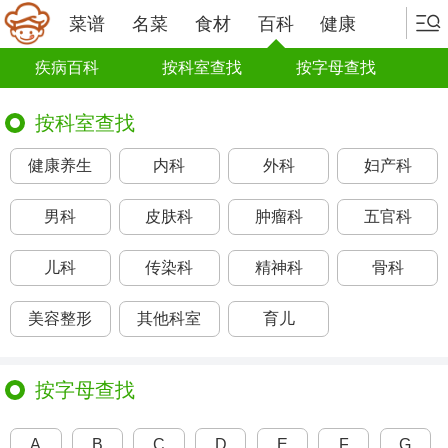
菜谱
名菜
食材
百科
健康
疾病百科
按科室查找
按字母查找
按科室查找
健康养生
内科
外科
妇产科
男科
皮肤科
肿瘤科
五官科
儿科
传染科
精神科
骨科
美容整形
其他科室
育儿
按字母查找
A
B
C
D
E
F
G