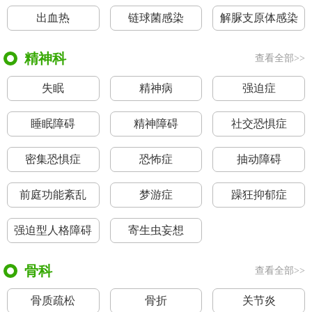
出血热
链球菌感染
解脲支原体感染
精神科
查看全部>>
失眠
精神病
强迫症
睡眠障碍
精神障碍
社交恐惧症
密集恐惧症
恐怖症
抽动障碍
前庭功能紊乱
梦游症
躁狂抑郁症
强迫型人格障碍
寄生虫妄想
骨科
查看全部>>
骨质疏松
骨折
关节炎