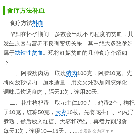
食疗方法补血
食疗方法
补血
孕妇在怀孕期间，多数会出现不同程度的贫血，其
发生原因与营养不良有密切关系，其中绝大多数孕妇
属于
缺铁性贫血
。现将妊娠贫血的几种食疗介绍如
下：
一、阿胶瘦肉汤：取瘦
猪肉
100克，阿胶10克。先
将肉放砂锅内，加水适量，用文火炖熟加阿胶烊化，
调味后饮汤食肉，隔天1次，连用20天。
二、花生枸杞蛋：取花生仁100克，鸡蛋2个，枸杞
子10克，红糖50克，
大枣
10枚。先将花生仁、枸杞子
煮熟，然后放入红糖、大枣和鸡蛋，再煮片刻服食，
每天1次，连服10—15天。......
查看剩余内容▼▼