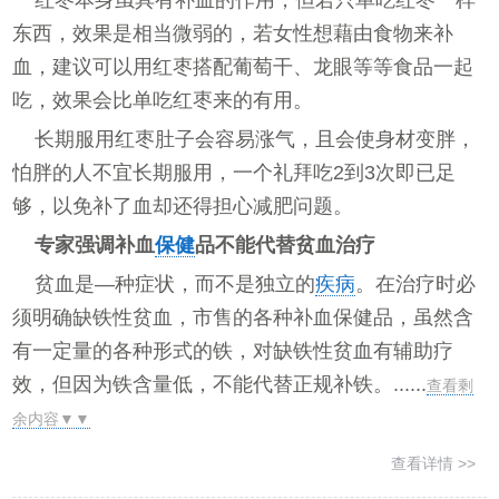
红枣本身虽具有补血的作用，但若只单吃红枣一样
东西，效果是相当微弱的，若女性想藉由食物来补
血，建议可以用红枣搭配葡萄干、龙眼等等食品一起
吃，效果会比单吃红枣来的有用。
长期服用红枣肚子会容易涨气，且会使身材变胖，
怕胖的人不宜长期服用，一个礼拜吃2到3次即已足
够，以免补了血却还得担心减肥问题。
专家强调补血
保健
品不能代替贫血治疗
贫血是—种症状，而不是独立的
疾病
。在治疗时必
须明确缺铁性贫血，市售的各种补血保健品，虽然含
有一定量的各种形式的铁，对缺铁性贫血有辅助疗
效，但因为铁含量低，不能代替正规补铁。......
查看剩
余内容▼▼
查看详情 >>