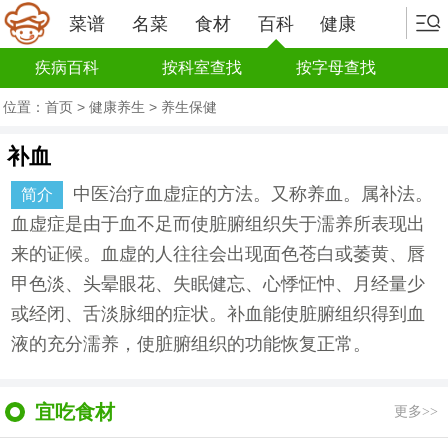
菜谱
名菜
食材
百科
健康
疾病百科
按科室查找
按字母查找
位置：
首页
>
健康养生
>
养生保健
补血
中医治疗血虚症的方法。又称养血。属补法。
简介
血虚症是由于血不足而使脏腑组织失于濡养所表现出
来的证候。血虚的人往往会出现面色苍白或萎黄、唇
甲色淡、头晕眼花、失眠健忘、心悸怔忡、月经量少
或经闭、舌淡脉细的症状。补血能使脏腑组织得到血
液的充分濡养，使脏腑组织的功能恢复正常。
宜吃食材
更多>>