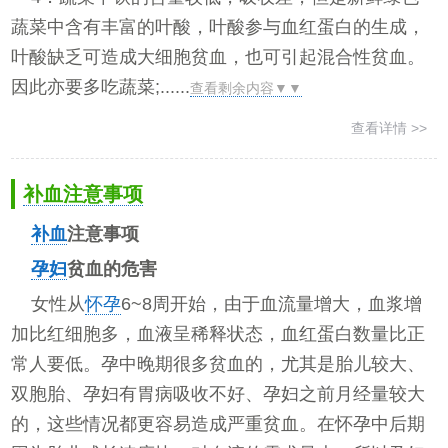
蔬菜中含有丰富的叶酸，叶酸参与血红蛋白的生成，
叶酸缺乏可造成大细胞贫血，也可引起混合性贫血。
因此亦要多吃蔬菜;......
查看剩余内容▼▼
查看详情 >>
补血注意事项
补血
注意事项
孕妇
贫血的危害
女性从
怀孕
6~8周开始，由于血流量增大，血浆增
加比红细胞多，血液呈稀释状态，血红蛋白数量比正
常人要低。孕中晚期很多贫血的，尤其是胎儿较大、
双胞胎、孕妇有胃病吸收不好、孕妇之前月经量较大
的，这些情况都更容易造成严重贫血。在怀孕中后期