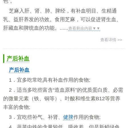
色”。
芝麻入肝、肾、肺、脾经，有补血明目、生精通
乳、益肝养发的功效。食用芝麻，可以促进肾生血、
肝藏血和脾统血的功能。......
查看剩余内容▼▼
查看详情 >>
产后补血
产后
补血
1．宜多吃常吃具有补血作用的食物;
2．适当多吃些富含“造血原料”的优质蛋白质、必需
的微量元素（铁、铜等）、叶酸和维生素B12等营养
丰富的食物;
3．宜吃些补气、补肾、
健脾
作用的食物;
4．蔬菜中铁的含量较低，吸收差，但是新鲜绿色