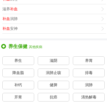
滋养
补血
补血
润肺
补血
安神
养生保健
其他疾病
养生
滋阴
养胃
降血脂
润肺止咳
排毒
补钙
健脾
润肺
开胃
抗癌
清热解毒