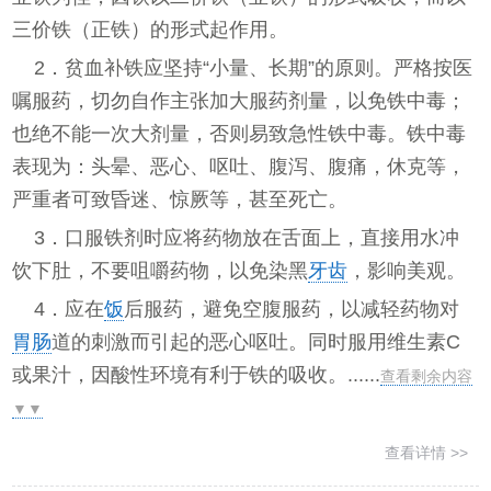
三价铁（正铁）的形式起作用。
2．贫血补铁应坚持“小量、长期”的原则。严格按医
嘱服药，切勿自作主张加大服药剂量，以免铁中毒；
也绝不能一次大剂量，否则易致急性铁中毒。铁中毒
表现为：头晕、恶心、呕吐、腹泻、腹痛，休克等，
严重者可致昏迷、惊厥等，甚至死亡。
3．口服铁剂时应将药物放在舌面上，直接用水冲
饮下肚，不要咀嚼药物，以免染黑
牙齿
，影响美观。
4．应在
饭
后服药，避免空腹服药，以减轻药物对
胃肠
道的刺激而引起的恶心呕吐。同时服用维生素C
或果汁，因酸性环境有利于铁的吸收。......
查看剩余内容
▼▼
查看详情 >>