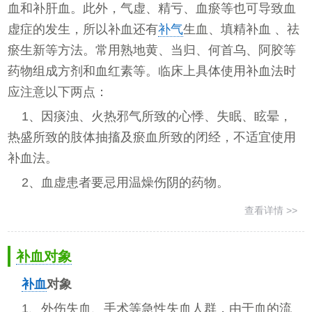
血和补肝血。此外，气虚、精亏、血瘀等也可导致血
虚症的发生，所以补血还有
补气
生血、填精补血 、祛
瘀生新等方法。常用熟地黄、当归、何首乌、阿胶等
药物组成方剂和血红素等。临床上具体使用补血法时
应注意以下两点：
1、因痰浊、火热邪气所致的心悸、失眠、眩晕，
热盛所致的肢体抽搐及瘀血所致的闭经，不适宜使用
补血法。
2、血虚患者要忌用温燥伤阴的药物。
查看详情 >>
补血对象
补血
对象
1、外伤失血、手术等急性失血人群，由于血的流