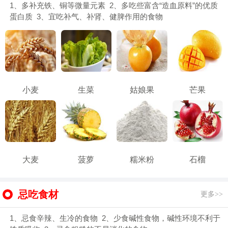
1、多补充铁、铜等微量元素 2、多吃些富含“造血原料”的优质
蛋白质 3、宜吃补气、补肾、健脾作用的食物
小麦
生菜
姑娘果
芒果
大麦
菠萝
糯米粉
石榴
忌吃食材
更多>>
1、忌食辛辣、生冷的食物 2、少食碱性食物，碱性环境不利于