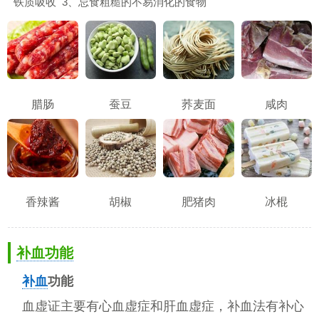
铁质吸收 3、忌食粗糙的不易消化的食物
腊肠
蚕豆
荞麦面
咸肉
香辣酱
胡椒
肥猪肉
冰棍
补血功能
补血
功能
血虚证主要有心血虚症和肝血虚症，补血法有补心