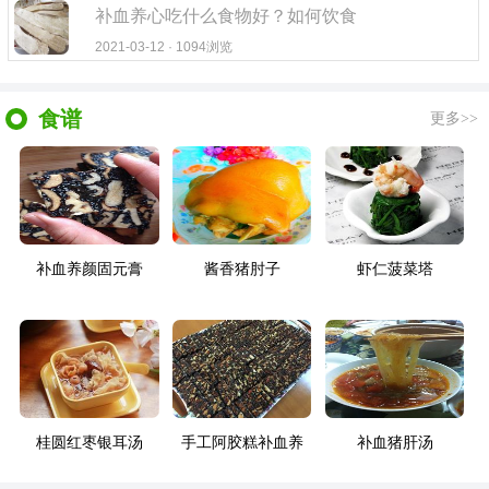
补血养心吃什么食物好？如何饮食
2021-03-12 · 1094浏览
食谱
更多>>
补血养颜固元膏
酱香猪肘子
虾仁菠菜塔
桂圆红枣银耳汤
手工阿胶糕补血养
补血猪肝汤