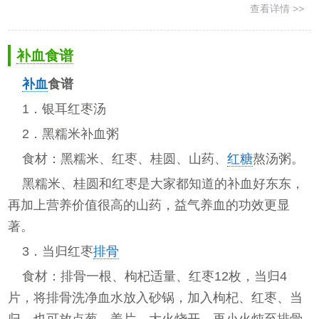
查看详情 >>
补血食谱
补血
食谱
1．银耳红枣汤
2．黑糯米补血粥
食材：黑糯米、红枣、桂圆、山药、
红糖
熬汤粥。
黑糯米、桂圆和红枣是大家都知道的补血好东东，
再加上营养价值很高的山药，益气养血的功效更显
著。
3．当归红枣
排骨
食材：排骨一根、枸杞适量、红枣12枚，当归4
片，将排骨洗净血水放入砂锅，加入枸杞、红枣、当