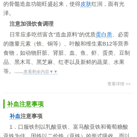
的骨髓造血功能旺盛起来，使得
皮肤
红润，面有光
泽。
注意加强饮食调理
日常应多吃些富含“造血原料”的优质
蛋白质
、必需
的微量元素（铁、铜等）、叶酸和维生素B12等营养
食物，如动物肝脏、肾脏、血、鱼、虾、蛋类、豆制
品、黑木耳、黑芝麻、红枣以及新鲜的蔬菜、水果
等。......
查看剩余内容▼▼
查看详情 >>
补血注意事项
补血
注意事项
1．口服铁剂以乳酸亚铁、富马酸亚铁和葡萄糖酸
亚铁为佳，因铁以二价铁（亚铁）的形式吸收，而以