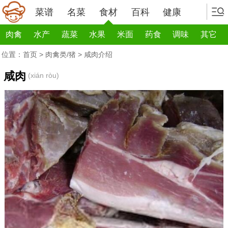
菜谱
名菜
食材
百科
健康
肉禽
水产
蔬菜
水果
米面
药食
调味
其它
位置：
首页
>
肉禽类/猪
> 咸肉介绍
咸肉
(xián ròu)