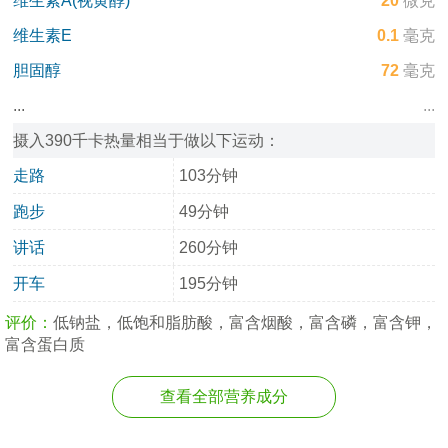
维生素A(视黄醇)
20
微克
维生素E
0.1
毫克
胆固醇
72
毫克
...
...
摄入390千卡热量相当于做以下运动：
走路
103分钟
跑步
49分钟
讲话
260分钟
开车
195分钟
评价：
低钠盐，低饱和脂肪酸，富含烟酸，富含磷，富含钾，
富含蛋白质
查看全部营养成分