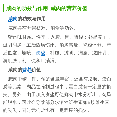
咸肉的功效与作用_咸肉的营养价值
咸肉
的功效与作用
咸肉具有开胃祛寒、消食等功效。
猪肉味甘咸、性平，入脾、胃、肾经；补肾养血，
滋阴润燥；主治热病伤津、消渴羸瘦、肾虚体弱、产
后血虚、燥咳、
便秘
、补虚、滋阴、润燥、滋肝阴，
润肌肤，利二便和止消渴。
咸肉的
营养
价值
腌肉中磷、钾、钠的含量丰富，还含有脂肪、蛋白
质等元素。肉品在腌制过程中，蛋白质有一定量的损
失。另外，由于加入食盐可使鲜肉中水分析出，肉局
部脱水，因此会导致部分水溶性维生素如B族维生素
的丢失，同时无机盐也有一定程度的损失。