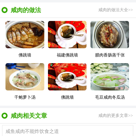
咸肉的做法
咸肉的做法大全>>
佛跳墙
福建佛跳墙
腊肉香肠蒸千张
干鲍萝卜汤
佛跳墙
毛豆咸肉冬瓜汤
咸肉相关文章
咸肉的更多文章>>
咸鱼咸肉不能炸饮食之道