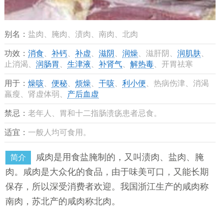
别名：
盐肉、腌肉、渍肉、南肉、北肉
功效：
消食
、
补钙
、
补虚
、
滋阴
、
润燥
、滋肝阴、
润肌肤
、
止消渴、
润肠胃
、
生津液
、
补肾气
、
解热毒
、开胃祛寒
用于：
燥咳
、
便秘
、
烦燥
、
干咳
、
利小便
、热病伤津、消渴
羸瘦、肾虚体弱、
产后血虚
禁忌：
老年人、胃和十二指肠溃疡患者忌食。
适宜：
一般人均可食用。
咸肉是用食盐腌制的，又叫渍肉、盐肉、腌
简介
肉。咸肉是大众化的食品，由于味美可口，又能长期
保存，所以深受消费者欢迎。我国浙江生产的咸肉称
南肉，苏北产的咸肉称北肉。