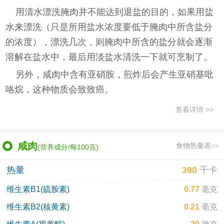
用清水漂洗腌肉并不能达到退盐的目的，如果用盐
水来漂洗（只是所用盐水浓度要低于腌肉中所含盐分
的浓度），漂洗几次，则腌肉中所含的盐分就会逐渐
溶解在盐水中，最后用淡盐水清洗一下就可烹制了。
另外，咸肉中含有亚硝胺，煎炸后会产生亚硝基吡
咯烷，这种物质会致致癌。
查看详情 >>
咸肉
食物热量表>>
(营养成分/每100克)
热量
390
千卡
维生素B1(硫胺素)
0.77
毫克
维生素B2(核黄素)
0.21
毫克