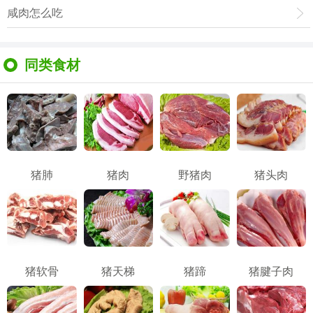
咸肉怎么吃
同类食材
猪肺
猪肉
野猪肉
猪头肉
猪软骨
猪天梯
猪蹄
猪腱子肉