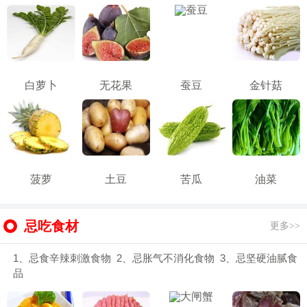
白萝卜
无花果
蚕豆
金针菇
菠萝
土豆
苦瓜
油菜
忌吃食材
更多>>
1、忌食辛辣刺激食物 2、忌胀气不消化食物 3、忌坚硬油腻食
品