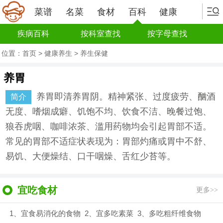
菜谱
名菜
食材
百科
健康
疾病百科
按科室查找
按字母查找
位置：
首页
>
健康养生
>
养生保健
养胃
养胃即清养胃阴。精神紧张、过度疲劳、酗酒
简介
无度、嗜烟成癖、饥饱不均、饮食不洁、晚餐过饱、
狼吞虎咽、咖啡浓茶、滥用药物均会引起胃部不适。
常见的胃部不适症状表现为：胃部灼痛或胃中不舒、
易饥、大便燥结、口干咽燥、舌红少苔等。
宜吃食材
更多>>
1、宜食易消化的食物 2、宜多吃素菜 3、多吃粗纤维食物