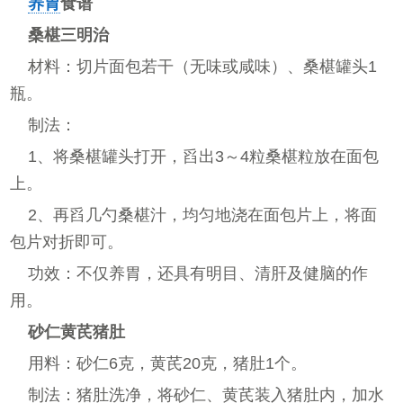
养胃
食谱
桑椹三明治
材料：切片面包若干（无味或咸味）、桑椹罐头1
瓶。
制法：
1、将桑椹罐头打开，舀出3～4粒桑椹粒放在面包
上。
2、再舀几勺桑椹汁，均匀地浇在面包片上，将面
包片对折即可。
功效：不仅养胃，还具有明目、清肝及健脑的作
用。
砂仁黄芪猪肚
用料：砂仁6克，黄芪20克，猪肚1个。
制法：猪肚洗净，将砂仁、黄芪装入猪肚内，加水