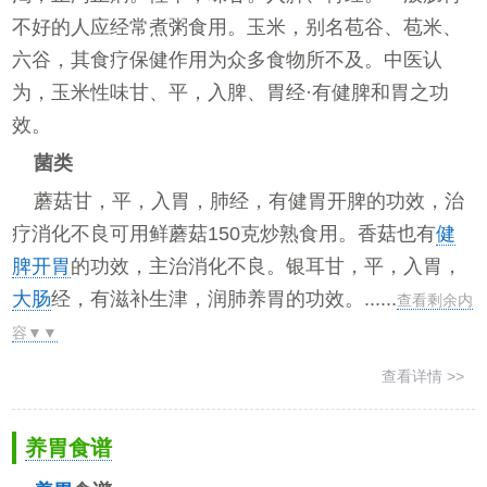
不好的人应经常煮粥食用。玉米，别名苞谷、苞米、
六谷，其食疗保健作用为众多食物所不及。中医认
为，玉米性味甘、平，入脾、胃经·有健脾和胃之功
效。
菌类
蘑菇甘，平，入胃，肺经，有健胃开脾的功效，治
疗消化不良可用鲜蘑菇150克炒熟食用。香菇也有
健
脾开胃
的功效，主治消化不良。银耳甘，平，入胃，
大肠
经，有滋补生津，润肺养胃的功效。......
查看剩余内
容▼▼
查看详情 >>
养胃食谱