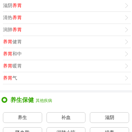
滋阴
养胃
清热
养胃
润肺
养胃
养胃
健胃
养胃
和中
养胃
暖胃
养胃
气
养生保健
其他疾病
养生
补血
滋阴