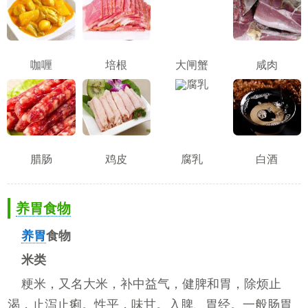
咖喱
培根
大闸蟹
咸肉
腊肠
鸡皮
腐乳
白酒
养胃食物
养胃
食物
米类
粳米，又名大米，补中益气，健脾和胃，除烦止
渴，止泻止痢。性平，味甘。入脾、胃经。一般肠胃