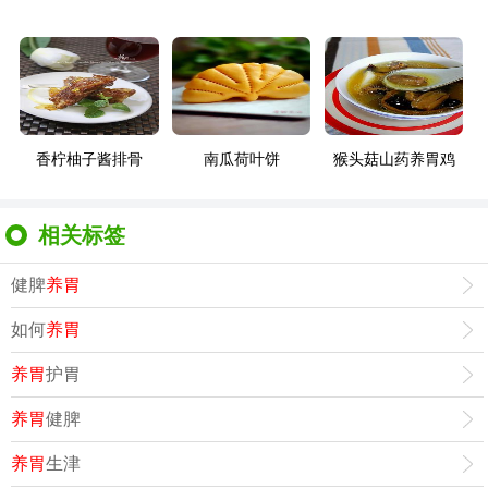
香柠柚子酱排骨
南瓜荷叶饼
猴头菇山药养胃鸡
相关标签
健脾
养胃
如何
养胃
养胃
护胃
养胃
健脾
养胃
生津