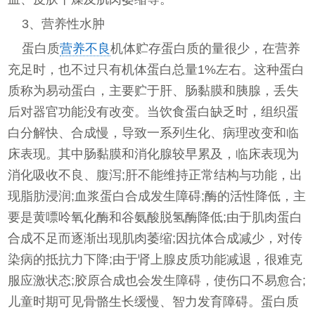
3、营养性水肿
蛋白质
营养不良
机体贮存蛋白质的量很少，在营养
充足时，也不过只有机体蛋白总量1%左右。这种蛋白
质称为易动蛋白，主要贮于肝、肠黏膜和胰腺，丢失
后对器官功能没有改变。当饮食蛋白缺乏时，组织蛋
白分解快、合成慢，导致一系列生化、病理改变和临
床表现。其中肠黏膜和消化腺较早累及，临床表现为
消化吸收不良、腹泻;肝不能维持正常结构与功能，出
现脂肪浸润;血浆蛋白合成发生障碍;酶的活性降低，主
要是黄嘌呤氧化酶和谷氨酸脱氢酶降低;由于肌肉蛋白
合成不足而逐渐出现肌肉萎缩;因抗体合成减少，对传
染病的抵抗力下降;由于肾上腺皮质功能减退，很难克
服应激状态;胶原合成也会发生障碍，使伤口不易愈合;
儿童时期可见骨骼生长缓慢、智力发育障碍。蛋白质