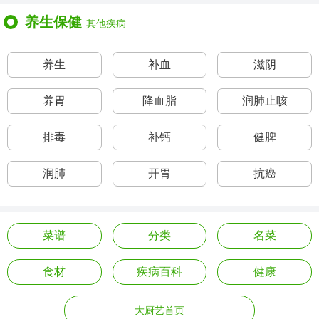
养生保健
其他疾病
养生
补血
滋阴
养胃
降血脂
润肺止咳
排毒
补钙
健脾
润肺
开胃
抗癌
菜谱
分类
名菜
食材
疾病百科
健康
大厨艺首页