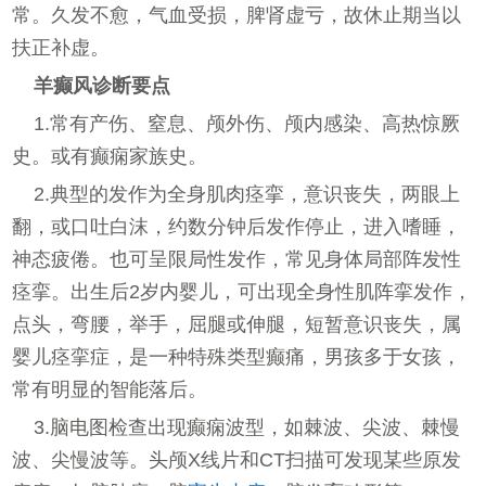
常。久发不愈，气血受损，脾肾虚亏，故休止期当以
扶正补虚。
羊癫风诊断要点
1.常有产伤、窒息、颅外伤、颅内感染、高热惊厥
史。或有癫痫家族史。
2.典型的发作为全身肌肉痉挛，意识丧失，两眼上
翻，或口吐白沫，约数分钟后发作停止，进入嗜睡，
神态疲倦。也可呈限局性发作，常见身体局部阵发性
痉挛。出生后2岁内婴儿，可出现全身性肌阵挛发作，
点头，弯腰，举手，屈腿或伸腿，短暂意识丧失，属
婴儿痉挛症，是一种特殊类型癫痛，男孩多于女孩，
常有明显的智能落后。
3.脑电图检查出现癫痫波型，如棘波、尖波、棘慢
波、尖慢波等。头颅X线片和CT扫描可发现某些原发