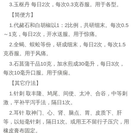
3.玉枢丹 每日2次，每次0.3克吞服。用于各型。
【简便方】
1.代赭石和白胡椒以1：2比例，共研细末。每次0.5
～1克，每日2次，开水送服。用于惊痛。
2.全蝎、蜈蚣等份，研成细末，每日2次，每次1.5
克吞服。用于风痛。
3.石菖蒲干品10克，加水煎成30毫升，每日3次，
每次10毫升口服。用于痰痫。
【其它疗法】
1.针刺 取丰隆、鸠尾、间使、太冲、合谷，中等刺
激，平补平泻手法，隔日1次。
2.耳针 取神门、心、肾、脑点、胃、皮质下、肝
等，以短毫针刺，隔日1次。或用王不留行子压穴，用
橡皮膏布固定。