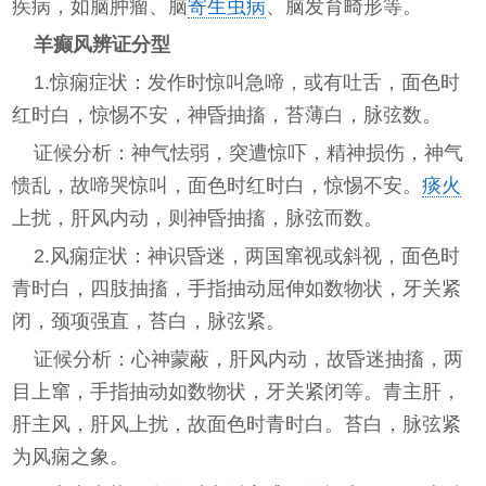
疾病，如脑肿瘤、脑
寄生虫病
、脑发育畸形等。
羊癫风辨证分型
1.惊痫症状：发作时惊叫急啼，或有吐舌，面色时
红时白，惊惕不安，神昏抽搐，苔薄白，脉弦数。
证候分析：神气怯弱，突遭惊吓，精神损伤，神气
愦乱，故啼哭惊叫，面色时红时白，惊惕不安。
痰火
上扰，肝风内动，则神昏抽搐，脉弦而数。
2.风痫症状：神识昏迷，两国窜视或斜视，面色时
青时白，四肢抽搐，手指抽动屈伸如数物状，牙关紧
闭，颈项强直，苔白，脉弦紧。
证候分析：心神蒙蔽，肝风内动，故昏迷抽搐，两
目上窜，手指抽动如数物状，牙关紧闭等。青主肝，
肝主风，肝风上扰，故面色时青时白。苔白，脉弦紧
为风痫之象。