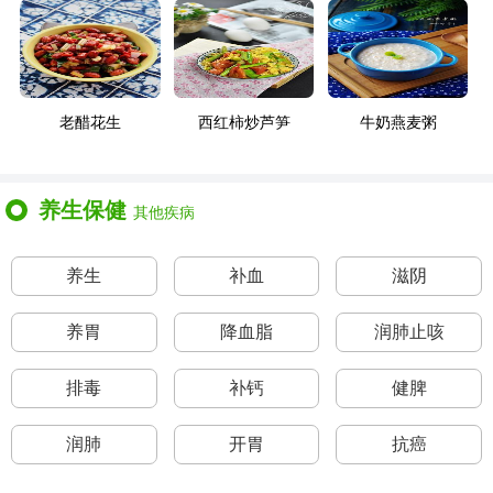
老醋花生
西红柿炒芦笋
牛奶燕麦粥
养生保健
其他疾病
养生
补血
滋阴
养胃
降血脂
润肺止咳
排毒
补钙
健脾
润肺
开胃
抗癌