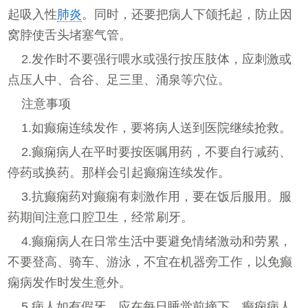
起吸入性
肺炎
。同时，还要把病人下颌托起，防止因
窝脖使舌头堵塞气管。
2.发作时不要强行喂水或强行按压肢体，应刺激或
点压人中、合谷、足三里、涌泉等穴位。
注意事项
1.如癫痫连续发作，要将病人送到医院继续抢救。
2.癫痫病人在平时要按医嘱用药，不要自行减药、
停药或换药。那样会引起癫痫连续发作。
3.抗癫痫药对癫痫有刺激作用，要在饭后服用。服
药期间注意口腔卫生，经常刷牙。
4.癫痫病人在日常生活中要避免情绪激动和劳累，
不要登高、骑车、游泳，不宜在机器旁工作，以免癫
痫病发作时发生意外。
5.病人如有假牙，应在每日睡觉前摘下。癫痫病人