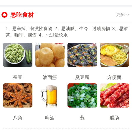
忌吃食材
更多>>
1、忌辛辣、刺激性食物 2、忌油腻、生冷、过咸食物 3、忌浓
茶、咖啡、烟酒 4、忌过量饮水
蚕豆
油面筋
臭豆腐
方便面
八角
啤酒
葱
腊肠