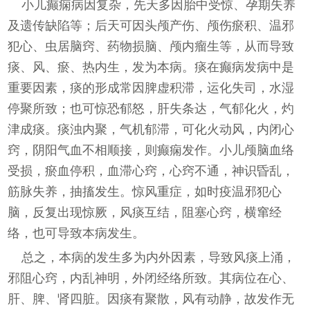
小儿癫痫病因复杂，先天多因胎中受惊、孕期失养
及遗传缺陷等；后天可因头颅产伤、颅伤瘀积、温邪
犯心、虫居脑窍、药物损脑、颅内瘤生等，从而导致
痰、风、瘀、热内生，发为本病。痰在癫病发病中是
重要因素，痰的形成常因脾虚积滞，运化失司，水湿
停聚所致；也可惊恐郁怒，肝失条达，气郁化火，灼
津成痰。痰浊内聚，气机郁滞，可化火动风，内闭心
窍，阴阳气血不相顺接，则癫痫发作。小儿颅脑血络
受损，瘀血停积，血滞心窍，心窍不通，神识昏乱，
筋脉失养，抽搐发生。惊风重症，如时疫温邪犯心
脑，反复出现惊厥，风痰互结，阻塞心窍，横窜经
络，也可导致本病发生。
总之，本病的发生多为内外因素，导致风痰上涌，
邪阻心窍，内乱神明，外闭经络所致。其病位在心、
肝、脾、肾四脏。因痰有聚散，风有动静，故发作无