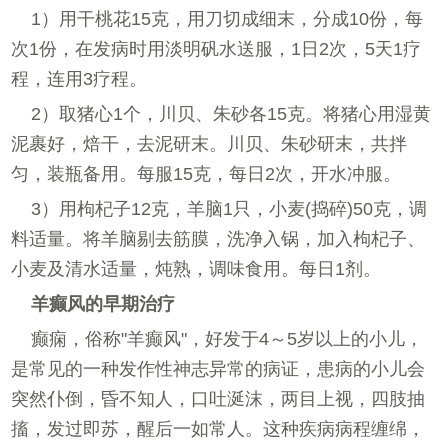
1）用干桃花15克，用刀切成细末，分成10份，每
次1份，在发病时用淡明矾水送服，1日2次，5天1疗
程，连用3疗程。
2）取猪心1个，川贝、朱砂各15克。将猪心用湿黄
泥裹好，焙干，去泥研末。川贝、朱砂研末，共拌
匀，装瓶备用。每服15克，每日2次，开水冲服。
3）用枸杞子12克，羊脑1只，小麦(捣碎)50克，调
料适量。将羊脑剔去筋膜，洗净入锅，加入枸杞子、
小麦及清水适量，炖熟，调味食用。每日1剂。
羊癫风的早期治疗
癫痫，俗称"羊癫风"，好发于4～5岁以上的小儿，
是常见的一种发作性神志异常的病证，患病的小儿会
突然仆倒，昏不知人，口吐涎沫，两目上视，四肢抽
搐，发过即苏，醒后一如常人。这种疾病病程缠绵，