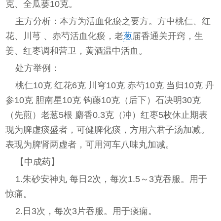
克、全瓜蒌10克。
主方分析：本方为活血化瘀之要方。方中桃仁、红
花、川芎 、赤芍活血化瘀，老
葱
届香通关开窍，生
姜、红枣调和营卫，黄酒温中活血。
处方举例：
桃仁10克 红花6克 川穹10克 赤芍10克 当归10克 丹
参10克 胆南星10克 钩藤10克（后下）石决明30克
（先煎）老葱5根 麝香0.3克（冲）红枣5枚休止期表
现为脾虚痰盛者，可健脾化痰，方用六君子汤加减。
表现为脾肾两虚者，可用河车八味丸加减。
【中成药】
1.朱砂安神丸 每日2次，每次1.5～3克吞服。用于
惊痛。
2.日3次，每次3片吞服。用于痰痫。