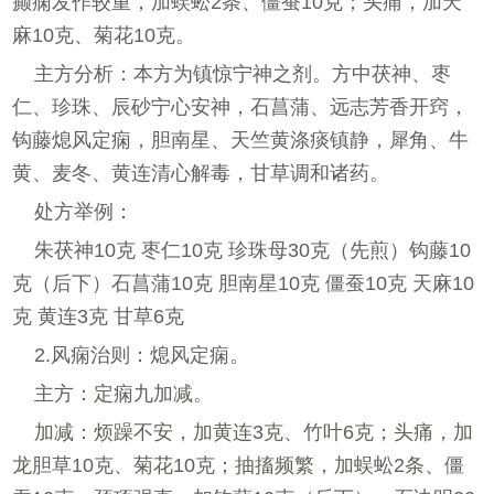
癫痫发作较重，加蜈蚣2条、僵蚕10克；头痛，加天
麻10克、菊花10克。
主方分析：本方为镇惊宁神之剂。方中茯神、枣
仁、珍珠、辰砂宁心安神，石菖蒲、远志芳香开窍，
钩藤熄风定痫，胆南星、天竺黄涤痰镇静，犀角、牛
黄、麦冬、黄连清心解毒，甘草调和诸药。
处方举例：
朱茯神10克 枣仁10克 珍珠母30克（先煎）钩藤10
克（后下）石菖蒲10克 胆南星10克 僵蚕10克 天麻10
克 黄连3克 甘草6克
2.风痫治则：熄风定痫。
主方：定痫九加减。
加减：烦躁不安，加黄连3克、竹叶6克；头痛，加
龙胆草10克、菊花10克；抽搐频繁，加蜈蚣2条、僵