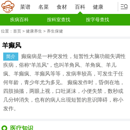
菜谱
名菜
食材
百科
健康
疾病百科
按科室查找
按字母查找
位置：
首页
>
健康养生
>
养生保健
羊癫风
癫痫病是一种突发性，短暂性大脑功能失调性
简介
疾病，俗称“羊羔风”，也叫羊角风、羊角疯、羊儿
疯、羊癫疯、羊癫风等等，发病率较高，可发生于任
何年龄，青少年尤为多见。 癫痫发作时，昏倒在地，
四肢抽搐，两眼上视，口吐涎沫，小便失禁，数秒或
几分钟消失，也有的病人出现短暂的意识障碍，称小
发作。
医疗知识