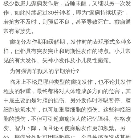
极少数患儿癫痫发作后．昏睡未醒，又继以另一次发
作，如此持续超过30分钟者，即为"癫痫持续状态"，
若抢救不及时，则预后不良，甚至导致死亡。癫痫通
常有家族史。
癫痫分发作期和缓解期，发作时的表现形式多种多
样，但都具有突发突止和周期性发作的特点。小儿常
见的有大发作、失神小发作及小儿良性癫痫。
为何强调羊癫风的早期治疗?
临床上不论是哪种类型的癫痫发作，也不论其发作
程度的轻重，最终都将对人体造成多方面的危害，其
中最主要的是对脑的损伤。另外发作时呼吸暂停、脑
细胞缺氧水肿，也可加重脑细胞的损伤。这些神经细
胞的损伤，不但可引起癫痫病人的记忆障碍、性格改
变、智力下降，而且还可使癫痫发作更加频繁。另
外，癫痫发作时可因呼吸停止、全身抽搐而造成其他