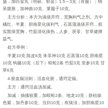
盛，加白金丸（明矾、郁金）1.5～3克（吞服）；纳
呆腹胀，加神曲10克、莱菔子10克。
主方分析：本方为涤痰开窍，宽胸利气之剂。方中
橘红、半夏、胆南星化痰利气，石菖蒲涤痰开窍，权
实豁痰宽胸，竹茹清化痰热，人参、茯苓、甘草健脾
益气。
处方举例：
半夏10克 陈皮6克 朱苓神10克 石菖蒲10克 胆南星
10克 钩藤10克（后下）蜈蚣2条 竹茹3克 党参10克 甘
草6克
4.瘀血痫治则：活血化瘀，通窍定痫。
主方：通窍活血汤加减。
加减：抽搐较重，加蜈蚣2条、地龙10克；肤枯燥
色紫，加丹参10克、当归10克；有痰浊，加胆南星10