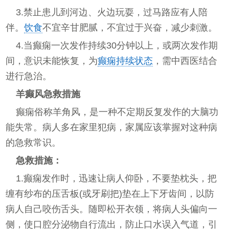
3.禁止患儿到河边、火边玩耍，过马路应有人陪
伴。
饮食
不宜辛甘肥腻，不宜过于兴奋，减少刺激。
4.当癫痫一次发作持续30分钟以上，或两次发作期
间，意识未能恢复，为
癫痫持续状态
，需中西医结合
进行急治。
羊癫风急救措施
癫痫俗称羊角风，是一种不定期反复发作的大脑功
能失常。病人多在家里犯病，家属应该掌握对这种病
的急救常识。
急救措施：
1.癫痫发作时，迅速让病人仰卧，不要垫枕头，把
缠有纱布的压舌板(或牙刷把)垫在上下牙齿间，以防
病人自己咬伤舌头。随即松开衣领，将病人头偏向一
侧，使口腔分泌物自行流出，防止口水误入气道，引