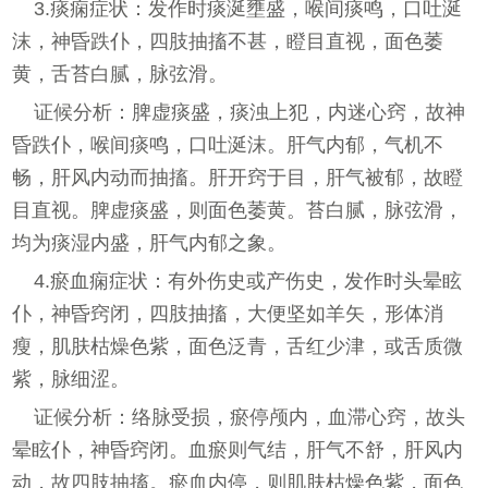
3.痰痫症状：发作时痰涎壅盛，喉间痰鸣，口吐涎
沫，神昏跌仆，四肢抽搐不甚，瞪目直视，面色萎
黄，舌苔白腻，脉弦滑。
证候分析：脾虚痰盛，痰浊上犯，内迷心窍，故神
昏跌仆，喉间痰鸣，口吐涎沫。肝气内郁，气机不
畅，肝风内动而抽搐。肝开窍于目，肝气被郁，故瞪
目直视。脾虚痰盛，则面色萎黄。苔白腻，脉弦滑，
均为痰湿内盛，肝气内郁之象。
4.瘀血痫症状：有外伤史或产伤史，发作时头晕眩
仆，神昏窍闭，四肢抽搐，大便坚如羊矢，形体消
瘦，肌肤枯燥色紫，面色泛青，舌红少津，或舌质微
紫，脉细涩。
证候分析：络脉受损，瘀停颅内，血滞心窍，故头
晕眩仆，神昏窍闭。血瘀则气结，肝气不舒，肝风内
动，故四肢抽搐。瘀血内停，则肌肤枯燥色紫，面色