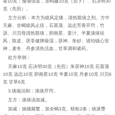
蚕10克；颈项强直，加钩藤10克（后下）、石决明30
克（先煎）。
主方分析：本方为熄风定痛，清热豁痰之剂。方中
天麻、全蝎熄风止痉，石菖蒲、远志芳香开窍，竹
沥、川贝母清热豁痰，胆南星、姜汁、半夏涤痰祛
风，陈皮、茯苓健脾燥湿，茯神、朱砂、琥珀镇心安
神，麦冬、丹参清热活血，甘草调和诸药。
处方举例：
天麻10克 石决明30克（先煎）朱茯神10克 石菖蒲
10克 远志10克 胆南星10克 半夏10克 丹参10克 川贝6
克 甘草6克
3.痰痫治则：涤痰开窍。
主方：涤痰汤加减。
加减：抽搐频繁，加全蝎3克、蜈蚣2条；痰涎壅