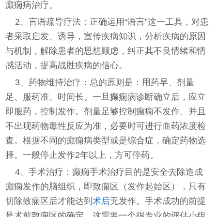
癫痫病治疗。
2、言语疏导疗法：正确运用“语言”这一工具，对患
者采取启发、诱导，宣传疾病知识，分析疾病的原因
与机制，解除患者的思想顾虑，纠正其不良情绪和情
感活动，提高战胜疾病的信心。
3、药物维持治疗：总的原则是：用药早、剂量
足、服药准、时间长。一旦癫痫病诊断确立后，应立
即服药，控制发作。剂量足够控制癫痫不发作、并且
不出现药物毒性反应为准，必要时可进行血药浓度检
查。根据不同的癫痫病类型或是综合症，确定药物选
择。一般停止发作2年以上，方可停药。
4、手术治疗：癫痫手术治疗目的是安全去除造成
癫痫发作的脑组织，即致痫区（发作起始区），只有
切除致痫区后才能达到
术后
无发作。手术成功的前提
是术前致痫区的确定，这需要一个很专业的评估小组