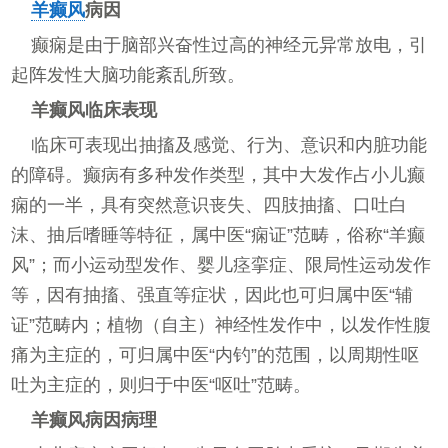
羊癫风
病因
癫痫是由于脑部兴奋性过高的神经元异常放电，引
起阵发性大脑功能紊乱所致。
羊癫风临床表现
临床可表现出抽搐及感觉、行为、意识和内脏功能
的障碍。癫病有多种发作类型，其中大发作占小儿癫
痫的一半，具有突然意识丧失、四肢抽搐、口吐白
沫、抽后嗜睡等特征，属中医“痫证”范畴，俗称“羊癫
风”；而小运动型发作、婴儿痉挛症、限局性运动发作
等，因有抽搐、强直等症状，因此也可归属中医“辅
证”范畴内；植物（自主）神经性发作中，以发作性腹
痛为主症的，可归属中医“内钓”的范围，以周期性呕
吐为主症的，则归于中医“呕吐”范畴。
羊癫风病因病理