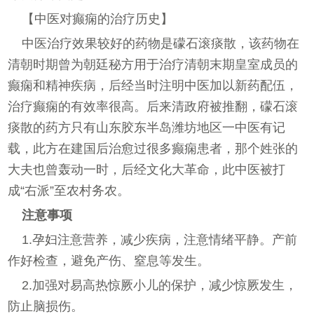
【中医对癫痫的治疗历史】
中医治疗效果较好的药物是礞石滚痰散，该药物在
清朝时期曾为朝廷秘方用于治疗清朝末期皇室成员的
癫痫和精神疾病，后经当时注明中医加以新药配伍，
治疗癫痫的有效率很高。后来清政府被推翻，礞石滚
痰散的药方只有山东胶东半岛潍坊地区一中医有记
载，此方在建国后治愈过很多癫痫患者，那个姓张的
大夫也曾轰动一时，后经文化大革命，此中医被打
成“右派”至农村务农。
注意事项
1.孕妇注意营养，减少疾病，注意情绪平静。产前
作好检查，避免产伤、窒息等发生。
2.加强对易高热惊厥小儿的保护，减少惊厥发生，
防止脑损伤。