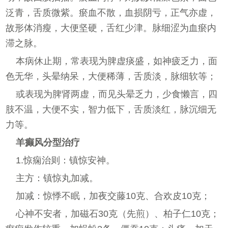
泛青，舌质微紫。瘀血不散，血损阴亏，正气亦虚，
故形体消瘦，大便坚硬，舌红少津。脉细涩为血瘀内
滞之脉。
本病休止期，常表现为脾虚痰盛，如神疲乏力，面
色无华，头晕纳呆，大便稀薄，舌质淡，脉细软等；
或表现为脾肾两虚，而见头晕乏力，少食懒言，四
肢不温，大便不实，智力低下，舌质淡红，脉沉细无
力等。
羊癫风分型治疗
1.惊痫治则：镇惊安神。
主方：镇惊丸加减。
加减：惊悸不眠，加夜交藤10克、合欢皮10克；
心神不安者，加磁石30克（先煎）、柏子仁10克；