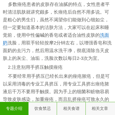
多数痤疮患者的皮肤存在油腻的特点，女性患者平
时清洁肌肤就讲究颇多，长痤疮后自然不用多说。可
是粗心的男生们，虽然不渴望你们能做到心细如尘，
但一定要知道基本的洁肤方法，大家可以在起床和睡
觉前，使用中性偏碱的香皂或者适合油性皮肤的
洗面
奶
洗脸，用双手轻轻按摩2分钟左右，以增强香皂和洗
面奶的去污力，然后用温水洗干净，彻底清除当天皮
肤上的灰尘、油垢，洗脸次数以每日2-3次为宜。
2.注意别用手挤压触摸痤疮
不要经常用手挤压已经长出来的痤疮脓疮，但是可
以采用消毒的专业工具挤压，用专业工具挤出痤疮脓
液后千万不要用手触摸。因为手上的细菌和赃物容易
导致皮肤感染，加重痤疮，而且乱挤痤疮可致永久的
凹陷性疤痕，留下终身遗憾。3.注意多运动
专题介绍
饮食禁忌
相关食谱
相关文章