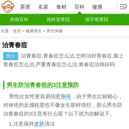
菜谱
名菜
食材
百科
健康
疾病百科
按科室查找
按字母查找
位置：
首页
>
健康养生
>
养生保健
治青春痘
治青春痘,青春痘怎么治,怎样治好青春痘,脸上
简介
青春痘怎么治,严重青春痘怎么治,青春痘治得好吗
男生防治青春痘的3注意预防
男性比女性更容易招惹
痤疮
，由于男生比较粗心，
对痤疮的反感程度也不像女生那样强烈，那么男生防
治青春痘的3注意有什么呢？以下就为你解说下。
1.注意保持
皮肤
清洁