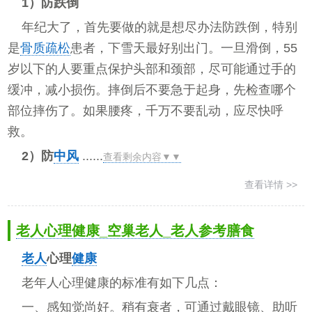
1）防跌倒
年纪大了，首先要做的就是想尽办法防跌倒，特别
是
骨质疏松
患者，下雪天最好别出门。一旦滑倒，55
岁以下的人要重点保护头部和颈部，尽可能通过手的
缓冲，减小损伤。摔倒后不要急于起身，先检查哪个
部位摔伤了。如果腰疼，千万不要乱动，应尽快呼
救。
2）防
中风
......
查看剩余内容▼▼
查看详情 >>
老人心理健康_空巢老人_老人参考膳食
老人
心理
健康
老年人心理健康的标准有如下几点：
一、感知觉尚好。稍有衰者，可通过戴眼镜、助听