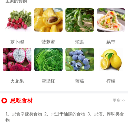
生素的食物
萝卜缨
菠萝蜜
蛇瓜
藕带
火龙果
雪里红
蓝莓
柠檬
忌吃食材
更多>>
1、忌食辛辣类食物 2、忌过于油腻的食物 3、忌酒、厚味类食
物