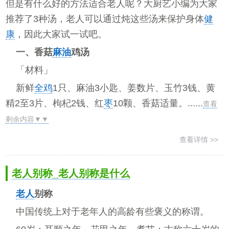
但是有什么好的方法适合老人呢？大厨艺小编为大家
推荐了3种汤，老人可以通过炖这些汤来保护身体
健
康
，因此大家试一试吧。
一、香菇
麻油
鸡汤
「材料」
新鲜
全鸡
1只、麻油3小匙、姜数片、玉竹3钱、黄
精2至3片、枸杞2钱、红
枣
10颗、香菇适量。......
查看
剩余内容▼▼
查看详情 >>
老人别称_老人别称是什么
老人
别称
中国传统上对于老年人的高龄有些褒义的称谓。