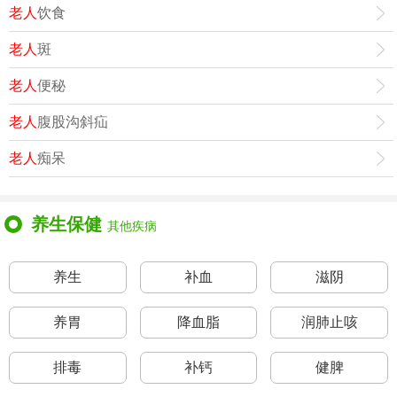
老人
饮食
老人
斑
老人
便秘
老人
腹股沟斜疝
老人
痴呆
养生保健
其他疾病
养生
补血
滋阴
养胃
降血脂
润肺止咳
排毒
补钙
健脾