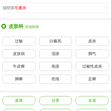
须部假
毛囊炎
皮肤科
其他疾病
过敏
白癜风
皮炎
皮肤病
湿疹
脚气
牛皮癣
疱疹
过敏性皮炎
脚癣
疤痕
足癣
菜谱
分类
名菜