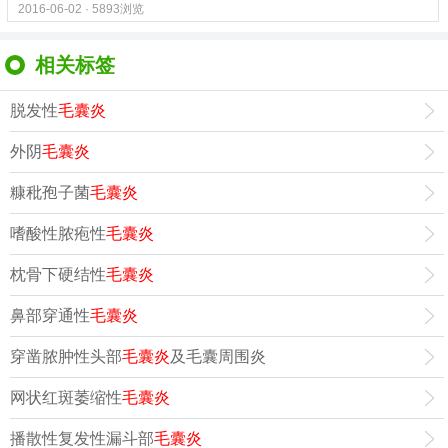
2016-06-02 · 5893浏览
相关标签
脱发性
毛囊炎
外阴
毛囊炎
糠秕孢子菌
毛囊炎
嗜酸性脓疱性
毛囊炎
枕骨下硬结性
毛囊炎
鼻部穿通性
毛囊炎
穿凿脓肿性头部
毛囊炎
及毛囊周围炎
网状红斑萎缩性
毛囊炎
播散性复发性漏斗部
毛囊炎