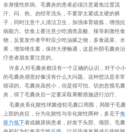
全身慢性疾病。毛囊炎的患者必须注意避免过度流
汗、闷、热、勿经常洗头，不要穿太紧或太硬的裤
子，同时注意个人清洁卫生，加强体育锻炼，增强抗
病能力。饮食上要注意少吃酒类及酸、辣等刺激性食
物，反复发作者平时应少吃油腻之物，多食蔬菜、水
果，增加维生素，保持大便畅通，这是外阴毛囊炎治
疗患者朋友要注意的。
许多人对毛囊炎都没有一个正确的认识，对于小小
的毛囊炎感觉好像没有什么大问题。这种想法是非常
错误的。毛囊炎虽然小，但是很可怕。切勿忽视毛囊
炎，得了毛囊炎后一定要采取果断措施进行治疗。
毛囊炎系化脓性球菌侵犯毛囊口周围，局限于毛囊
上部的炎症，分为化脓性与非化脓性两种，多见于
免
疫力低下
者或糖尿病患者，好发于头部、颈部。毛囊
炎初起为红色充实性
丘疹
，以后迅速发展成丘疹性脓