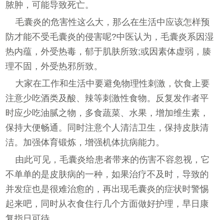
脓肿，可能导致死亡。
毛囊炎的危害性这么大，那么在生活中应该怎样预
防才能不受毛囊炎的侵害呢?中医认为，毛囊炎系因湿
热内蕴，外受热毒，郁于肌肤所致;或因素体虚弱，腠
理不固，外受热邪所致。
大家在工作和生活中要避免物理性刺激，饮食上要
注意少吃酒类及酸、辣等刺激性食物。反复发作者平
时应少吃油腻之物，多食蔬菜、水果，增加维生素，
保持大便畅通。同时注意个人清洁卫生，保持皮肤清
洁。加强体育锻炼，增强机体抗病能力。
由此可见，毛囊炎给患者带来的伤害不容忽视，它
不单单的是皮肤病的一种，如果治疗不及时，导致的
并发症也是很难治愈的，再出现毛囊炎的症状时警惕
起来吧，同时从衣食住行几个方面做好护理，早日康
复指日可待。