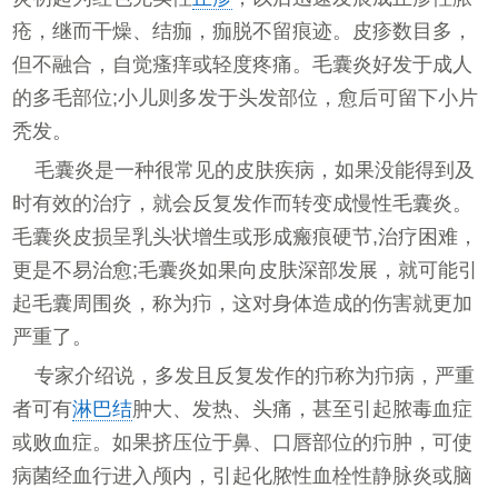
疮，继而干燥、结痂，痂脱不留痕迹。皮疹数目多，
但不融合，自觉瘙痒或轻度疼痛。毛囊炎好发于成人
的多毛部位;小儿则多发于头发部位，愈后可留下小片
秃发。
毛囊炎是一种很常见的皮肤疾病，如果没能得到及
时有效的治疗，就会反复发作而转变成慢性毛囊炎。
毛囊炎皮损呈乳头状增生或形成瘢痕硬节,治疗困难，
更是不易治愈;毛囊炎如果向皮肤深部发展，就可能引
起毛囊周围炎，称为疖，这对身体造成的伤害就更加
严重了。
专家介绍说，多发且反复发作的疖称为疖病，严重
者可有
淋巴结
肿大、发热、头痛，甚至引起脓毒血症
或败血症。如果挤压位于鼻、口唇部位的疖肿，可使
病菌经血行进入颅内，引起化脓性血栓性静脉炎或脑