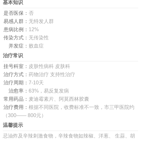
基本知识
是否医保：
否
易感人群：
无特发人群
患病比例：
12%
传染方式：
无传染性
并发症：
败血症
治疗常识
挂号科室：
皮肤性病科 皮肤科
治疗方式：
药物治疗 支持性治疗
治疗周期：
7-10天
治愈率：
63%，易反复发病
常用药品：
麦迪霉素片、阿莫西林胶囊
治疗费用：
根据不同医院，收费标准不一致，市三甲医院约
（300—— 800元）
温馨提示
忌油炸及辛辣刺激食物，辛辣食物如辣椒、洋葱、 生蒜、胡