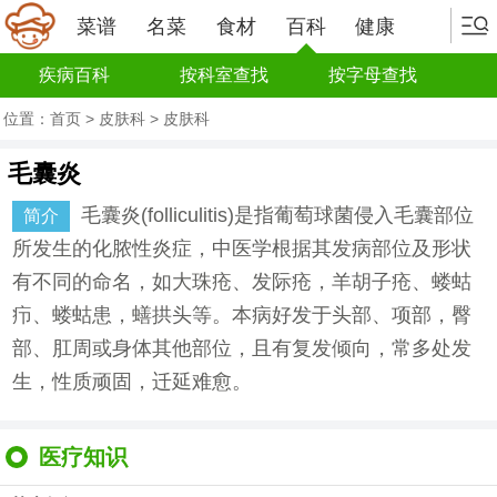
菜谱
名菜
食材
百科
健康
疾病百科
按科室查找
按字母查找
位置：
首页
>
皮肤科
>
皮肤科
毛囊炎
毛囊炎(folliculitis)是指葡萄球菌侵入毛囊部位
简介
所发生的化脓性炎症，中医学根据其发病部位及形状
有不同的命名，如大珠疮、发际疮，羊胡子疮、蝼蛄
疖、蝼蛄患，蟮拱头等。本病好发于头部、项部，臀
部、肛周或身体其他部位，且有复发倾向，常多处发
生，性质顽固，迁延难愈。
医疗知识