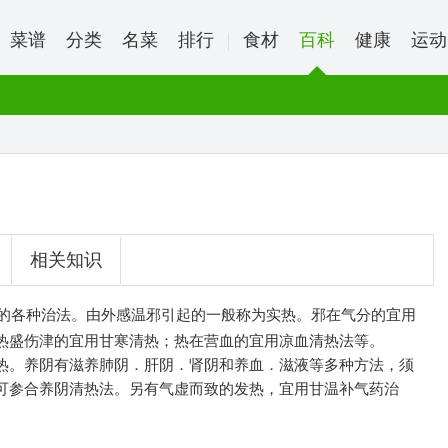
菜谱
分类
名菜
排行
食材
百科
健康
运动
相关知识
的各种治法。由外感温邪引起的一般称为实热。邪在气分的宜用
热盛伤津的宜用甘寒清热；热在营血的宜用凉血清热法等。
热。养阴有滋养肺阴．肝阴．肾阴和养血．滋液等多种方法，须
可参合养阴清热法。另有气虚而致的发热，宜用甘温补气药治