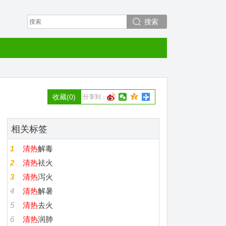
搜索
收藏
(0)
分享到：
相关标签
1
清热
解毒
2
清热
祛火
3
清热
泻火
4
清热
解暑
5
清热
去火
6
清热
润肺