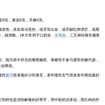
皮9克，黄连6克，升麻9克。
颊发热，其齿喜冷恶热，或牙宣出血，或牙龈红肿溃烂，或唇
，脉滑数。(本方常用于口腔炎、
牙周炎
、三叉神经痛等属胃
欲。因为其中所含的葡萄糖甙、果糖等不参与通常的糖代谢，
至会降低。
慢性
腹泻
患者最好少吃黄瓜，老年慢性支气管炎发作期也最好
它同样也是清热解毒的好帮手，用中医的话来说，西红柿的作