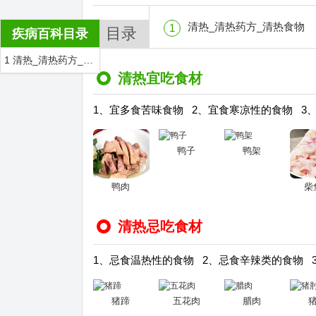
清热_清热药方_清热食物
1
目录
疾病百科目录
1 清热_清热药方_清热食物
清热宜吃食材
1、宜多食苦味食物 2、宜食寒凉性的食物 3
鸭子
鸭架
鸭肉
柴
清热忌吃食材
1、忌食温热性的食物 2、忌食辛辣类的食物 
猪蹄
五花肉
腊肉