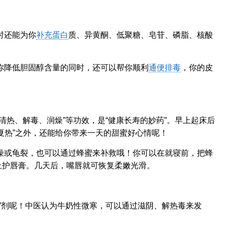
时还能为你
补充蛋白
质、异黄酮、低聚糖、皂苷、磷脂、核酸
你降低胆固醇含量的同时，还可以帮你顺利
通便排毒
，你的皮
清热、解毒、润燥”等功效，是“健康长寿的妙药”。早上起床后
夏热”之外，还能给你带来一天的甜蜜好心情呢！
燥或龟裂，也可以通过蜂蜜来补救哦！你可以在就寝前，把蜂
上护唇膏。几天后，嘴唇就可恢复柔嫩光滑。
”剂呢！中医认为牛奶性微寒，可以通过滋阴、解热毒来发