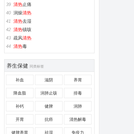
39
清热
止痛
40
润燥
清热
41
清热
去湿
42
清热
镇咳
43
疏风
清热
44
清热
毒
养生保健
同类标签
补血
滋阴
养胃
降血脂
润肺止咳
排毒
补钙
健脾
润肺
开胃
抗癌
清热解毒
健脾养胃
祛湿
免疫力