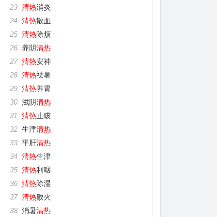
23
清热
消炎
24
清热
散血
25
清热
除烦
26
养阴
清热
27
清热
安神
28
清热
祛暑
29
清热
养胃
30
滋阴
清热
31
清热
止咳
32
生津
清热
33
平肝
清热
34
清热
生津
35
清热
利咽
36
清热
除湿
37
清热
败火
38
消暑
清热