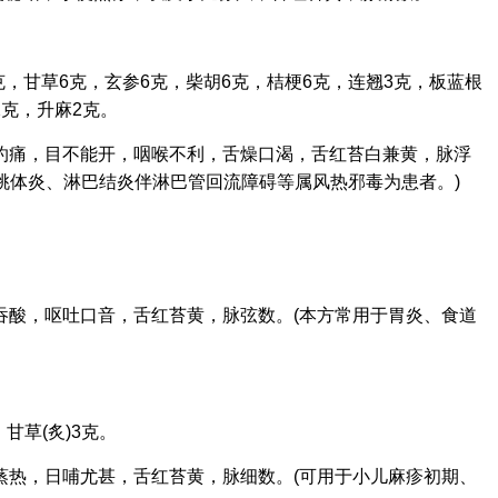
克，甘草6克，玄参6克，柴胡6克，桔梗6克，连翘3克，板蓝根
2克，升麻2克。
灼痛，目不能开，咽喉不利，舌燥口渴，舌红苔白兼黄，脉浮
桃体炎、淋巴结炎伴淋巴管回流障碍等属风热邪毒为患者。)
吞酸，呕吐口音，舌红苔黄，脉弦数。(本方常用于胃炎、食道
甘草(炙)3克。
蒸热，日哺尤甚，舌红苔黄，脉细数。(可用于小儿麻疹初期、