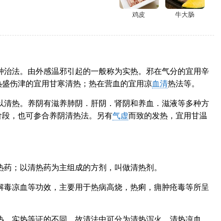
鸡皮
牛大肠
种治法。由外感温邪引起的一般称为实热。邪在气分的宜用辛
热盛伤津的宜用甘寒清热；热在营血的宜用凉
血清
热法等。
以清热。养阴有滋养肺阴．肝阴．肾阴和养血．滋液等多种方
阶段，也可参合养阴清热法。另有
气虚
而致的发热，宜用甘温
热药；以清热药为主组成的方剂，叫做清热剂。
解毒凉血等功效，主要用于热病高烧，热痢，痈肿疮毒等所呈
热、实热等证的不同，故清法中可分为清热泻火、清热凉血、