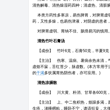
清热解毒、清热燥湿药四种；清虚热、清脏
本类方药性多寒凉，易伤脾胃，对脾胃虚
药，又性多燥，也易伤津液，对阴虚的患者
对脾胃虚弱、胃纳不佳、肠滑易泻的慎用
清热竹叶石膏汤
【成份】 竹叶6克，石膏50克，半夏9克
【主治】 伤寒、温病、暑病余热未清，
虚烦不寐，舌红苔少，脉虚数。(本方常用于
的
干渴
多饮属胃热阴伤者，亦可应用。)
清热凉膈散
【成份】 川大黄、朴消、甘草各600克，
【主治】 上、中二焦积热，烦躁多渴，
生疮，涕唾稠粘，睡卧不宁，谵语狂妄，大