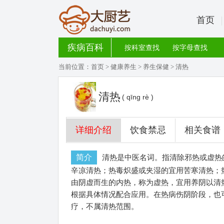
首页
疾病百科
按科室查找
按字母查找
当前位置：
首页
>
健康养生
>
养生保健
> 清热
清热
( qīng rè )
详细介绍
饮食禁忌
相关食谱
简介
清热是中医名词。指清除邪热或虚热
辛凉清热；热毒炽盛或夹湿的宜用苦寒清热；
由阴虚而生的内热，称为虚热，宜用养阴以清
根据具体情况配合应用。在热病伤阴阶段，也
疗，不属清热范围。