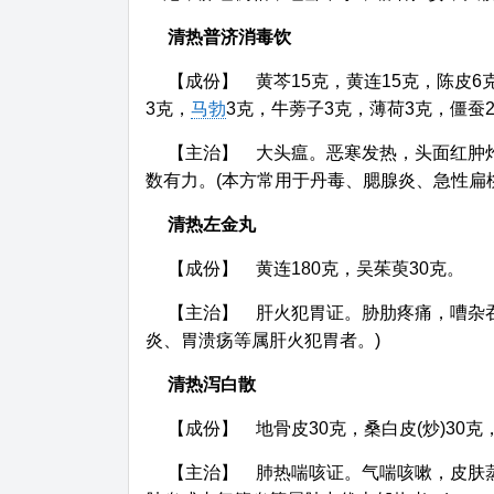
清热普济消毒饮
【成份】 黄芩15克，黄连15克，陈皮6
3克，
马勃
3克，牛蒡子3克，薄荷3克，僵蚕
【主治】 大头瘟。恶寒发热，头面红肿
数有力。(本方常用于丹毒、腮腺炎、急性扁
清热左金丸
【成份】 黄连180克，吴茱萸30克。
【主治】 肝火犯胃证。胁肋疼痛，嘈杂
炎、胃溃疡等属肝火犯胃者。)
清热泻白散
【成份】 地骨皮30克，桑白皮(炒)30克，
【主治】 肺热喘咳证。气喘咳嗽，皮肤