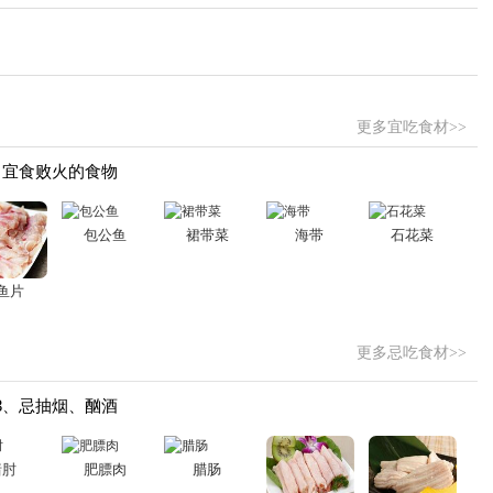
更多宜吃食材>>
、宜食败火的食物
包公鱼
裙带菜
海带
石花菜
鱼片
更多忌吃食材>>
3、忌抽烟、酗酒
猪肘
肥膘肉
腊肠