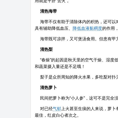
用就是平肝“去火”。
清热海带
海带不仅有助于清除体内的积热，还可以
具有辅助降低血压、
降低血液黏稠度
的作用
海带既可凉拌，又可煲汤食用。但患有甲
清热梨
“春燥”的起因是秋天里的空气干燥、湿度
和蔬菜摄入量还是不足哦！
梨子是众所周知的降火水果，多吃梨对扑灭
清热萝卜
民间把萝卜称为“小人参”，这可不是完全
对已经
气郁
上火甚至生痰的人来说，萝卜
最佳，红皮白心者次之。