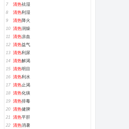
7
清热
祛湿
8
清热
利湿
9
清热
降火
10
清热
润燥
11
清热
凉血
12
清热
益气
13
清热
利尿
14
清热
解渴
15
清热
明目
16
清热
利水
17
清热
止渴
18
清热
化痰
19
清热
排毒
20
清热
健脾
21
清热
平肝
22
清热
消暑