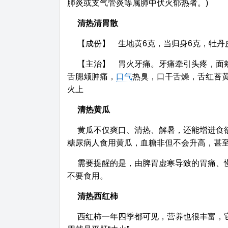
肺炎或支气管炎等属肺中伏火郁热者。)
清热清胃散
【成份】 生地黄6克，当归身6克，牡丹
【主治】 胃火牙痛。牙痛牵引头疼，面
舌腮颊肿痛，
口气
热臭，口干舌燥，舌红苔黄
火上
清热黄瓜
黄瓜不仅爽口、清热、解暑，还能增进食
糖尿病人食用黄瓜，血糖非但不会升高，甚
需要提醒的是，由脾胃虚寒导致的胃痛、
不要食用。
清热西红柿
西红柿一年四季都可见，营养也很丰富，