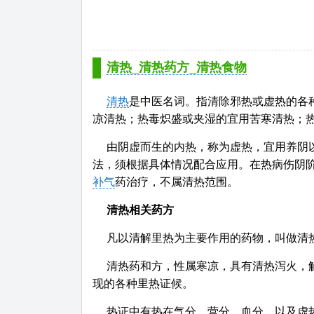
清热_清热药方_清热食物
清热
是中医名词。指清除邪热或虚热的各
凉清热；热毒炽盛或夹湿的宜用苦寒清热；
由阴虚而生的内热，称为虚热，宜用养阴
法，须根据具体情况配合应用。在热病伤阴
补气
药治疗，不属清热范围。
清热相关药方
凡以清解里热为主要作用的药物，叫做清
清热药和方，性属寒凉，具有清热泻火，
现的各种里热证候。
热证中有热在气分、营分、血分、以及虚