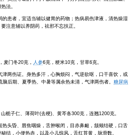
腑热法。
弱的患者，宜适当辅以健胃的药物；热病易伤津液，清热燥湿
，要注意辅以养阴药，祛邪不忘扶正。
。
，麦门冬20克，
人参
6克，粳米10克，甘草6克。
气津两伤证。身热多汗，心胸烦闷，气逆欲呕，口干喜饮，或
流脑后期、夏季热、中暑等属余热未清，气津两伤者。
糖尿病
山栀子仁、薄荷叶(去梗)、黄芩各300克，连翘1200克。
面热头昏、唇焦咽燥，舌肿喉闭，目赤鼻衄，颔颊结硬，口舌
便秘结，小便热赤，以及小儿惊风，舌红苔黄，脉滑数。