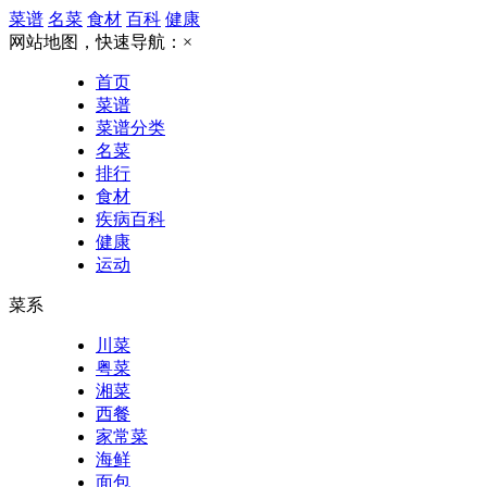
菜谱
名菜
食材
百科
健康
网站地图，快速导航：
×
首页
菜谱
菜谱分类
名菜
排行
食材
疾病百科
健康
运动
菜系
川菜
粤菜
湘菜
西餐
家常菜
海鲜
面包