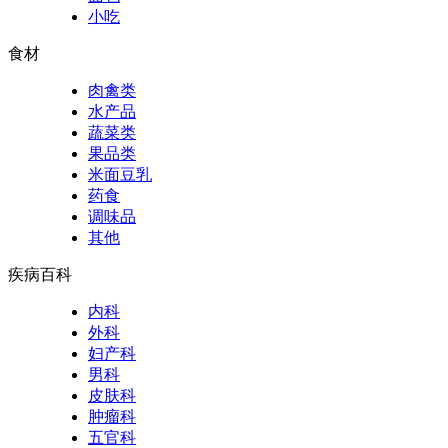
小吃
食材
肉禽类
水产品
蔬菜类
果品类
米面豆乳
药食
调味品
其他
疾病百科
内科
外科
妇产科
男科
皮肤科
肿瘤科
五官科