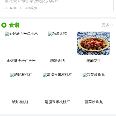
常吃蚕豆帮你增强记忆力其它
2016-04-01 · 3480浏览
食谱
更多>>
金银满仓松仁玉米
糖渍金桔
老醋花生
琥珀核桃仁
清脂玉米核桃汇
菠菜烩鱼丸