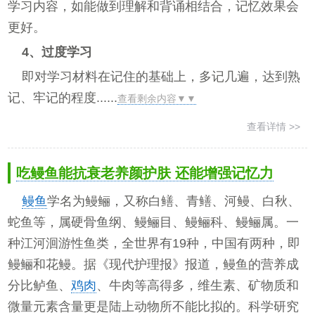
学习内容，如能做到理解和背诵相结合，记忆效果会
更好。
4、过度学习
即对学习材料在记住的基础上，多记几遍，达到熟
记、牢记的程度......
查看剩余内容▼▼
查看详情 >>
吃鳗鱼能抗衰老养颜护肤 还能增强记忆力
鳗鱼
学名为鳗鲡，又称白鳝、青鳝、河鳗、白秋、
蛇鱼等，属硬骨鱼纲、鳗鲡目、鳗鲡科、鳗鲡属。一
种江河洄游性鱼类，全世界有19种，中国有两种，即
鳗鲡和花鳗。据《现代护理报》报道，鳗鱼的营养成
分比鲈鱼、
鸡肉
、牛肉等高得多，维生素、矿物质和
微量元素含量更是陆上动物所不能比拟的。科学研究