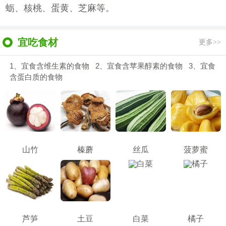
蛎、核桃、蛋黄、芝麻等。
宜吃食材
更多>>
1、宜食含维生素的食物 2、宜食含苹果醇素的食物 3、宜食
含蛋白质的食物
山竹
榛蘑
丝瓜
菠萝蜜
芦笋
土豆
白菜
橘子