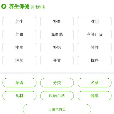
养生保健
其他疾病
养生
补血
滋阴
养胃
降血脂
润肺止咳
排毒
补钙
健脾
润肺
开胃
抗癌
菜谱
分类
名菜
食材
疾病百科
健康
大厨艺首页