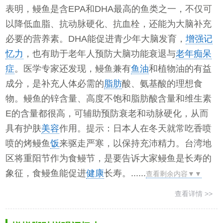
表明，鳗鱼是含EPA和DHA最高的鱼类之一，不仅可
以降低血脂、抗动脉硬化、抗血栓，还能为大脑补充
必要的营养素。DHA能促进青少年大脑发育，
增强记
忆力
，也有助于老年人预防大脑功能衰退与
老年痴呆
症
。医学专家还发现，鳗鱼兼有
鱼油
和植物油的有益
成分，是补充人体必需的
脂肪
酸、氨基酸的理想食
物。鳗鱼的锌含量、高度不饱和脂肪酸含量和维生素
E的含量都很高，可辅助预防衰老和动脉硬化，从而
具有护肤
美容
作用。提示：日本人在冬天就常吃香喷
喷的烤鳗鱼
饭
来驱走严寒，以保持充沛精力。台湾地
区将重阳节作为食鳗节，是要告诉大家鳗鱼是长寿的
象征，食鳗鱼能促进
健康
长寿。......
查看剩余内容▼▼
查看详情 >>