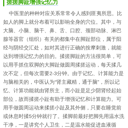
搓搓脚趾增强记忆力
中医里的种种对应关系常常令人感到匪夷所思。比
如人的脚上就分布着可以影响全身的穴位。其中，与
大脑、小脑、脑干、鼻、舌、口腔、颈部动脉、淋巴
腺等器官（组织）有关的都集中在脚趾部位，属于阳
经与阴经交汇处，如对其进行正确的按摩刺激，就能
达到增强记忆力的目的。揉搓脚趾的方法很简单，可
以用手抓住双脚的大脚趾做圆周揉搓运动，每天揉几
次不定，但每次需要2-3分钟。由于记忆、计算能力是
与脑相关的，中医认为“肾主藏精，通于脑”，所以记
忆、计算功能就由肾所主，而小趾是足少阴肾经起始
部位，故而揉搓小趾有助于增强记忆和计算能力。可
用手做圆周运动来揉搓小趾及其外侧，只要在睡觉前
或休息时揉5分钟就行了。揉脚前最好把脚先用温水洗
干净，一是讲究个人卫生，二是温水能促进血液循