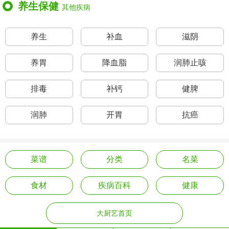
养生保健
其他疾病
养生
补血
滋阴
养胃
降血脂
润肺止咳
排毒
补钙
健脾
润肺
开胃
抗癌
菜谱
分类
名菜
食材
疾病百科
健康
大厨艺首页