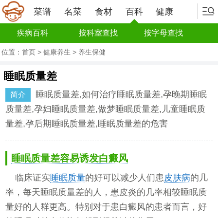
菜谱
名菜
食材
百科
健康
疾病百科
按科室查找
按字母查找
位置：
首页
>
健康养生
>
养生保健
睡眠质量差
睡眠质量差,如何治疗睡眠质量差,孕晚期睡眠
简介
质量差,孕妇睡眠质量差,做梦睡眠质量差,儿童睡眠质
量差,孕后期睡眠质量差,睡眠质量差的危害
睡眠质量差容易诱发白癜风
临床证实
睡眠质量
的好可以减少人们患
皮肤病
的几
率，每天睡眠质量差的人，患皮炎的几率相较睡眠质
量好的人群更高。特别对于患白癜风的患者而言，好