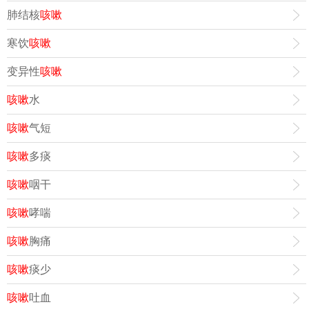
肺结核
咳嗽
寒饮
咳嗽
变异性
咳嗽
咳嗽
水
咳嗽
气短
咳嗽
多痰
咳嗽
咽干
咳嗽
哮喘
咳嗽
胸痛
咳嗽
痰少
咳嗽
吐血