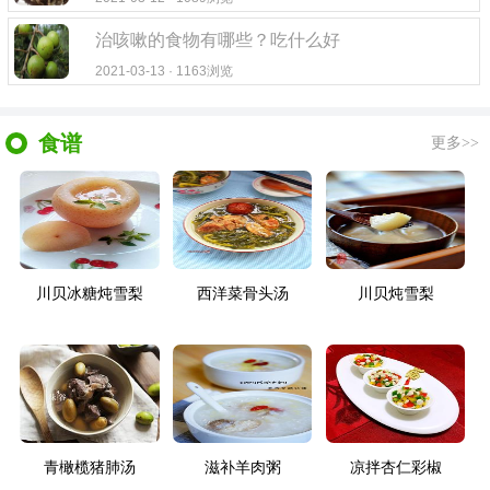
治咳嗽的食物有哪些？吃什么好
2021-03-13 · 1163浏览
食谱
更多>>
川贝冰糖炖雪梨
西洋菜骨头汤
川贝炖雪梨
青橄榄猪肺汤
滋补羊肉粥
凉拌杏仁彩椒