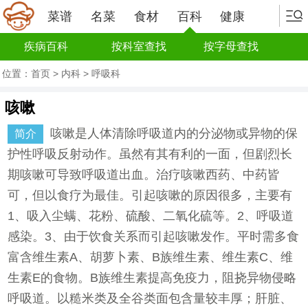
菜谱
名菜
食材
百科
健康
疾病百科
按科室查找
按字母查找
位置：
首页
>
内科
>
呼吸科
咳嗽
咳嗽是人体清除呼吸道内的分泌物或异物的保
简介
护性呼吸反射动作。虽然有其有利的一面，但剧烈长
期咳嗽可导致呼吸道出血。治疗咳嗽西药、中药皆
可，但以食疗为最佳。引起咳嗽的原因很多，主要有
1、吸入尘螨、花粉、硫酸、二氧化硫等。2、呼吸道
感染。3、由于饮食关系而引起咳嗽发作。平时需多食
富含维生素A、胡萝卜素、B族维生素、维生素C、维
生素E的食物。B族维生素提高免疫力，阻挠异物侵略
呼吸道。以糙米类及全谷类面包含量较丰厚；肝脏、