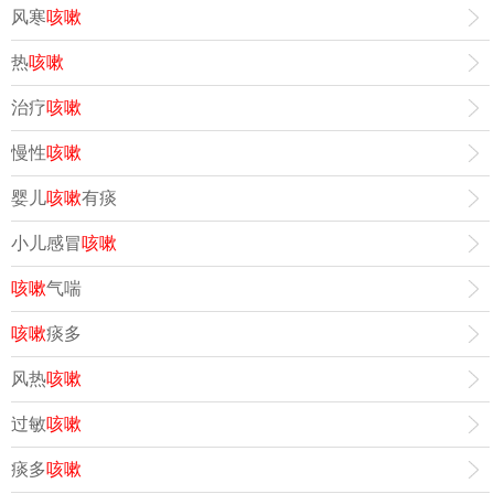
风寒
咳嗽
热
咳嗽
治疗
咳嗽
慢性
咳嗽
婴儿
咳嗽
有痰
小儿感冒
咳嗽
咳嗽
气喘
咳嗽
痰多
风热
咳嗽
过敏
咳嗽
痰多
咳嗽