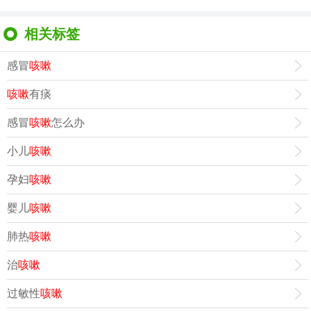
相关标签
感冒
咳嗽
咳嗽
有痰
感冒
咳嗽
怎么办
小儿
咳嗽
孕妇
咳嗽
婴儿
咳嗽
肺热
咳嗽
治
咳嗽
过敏性
咳嗽