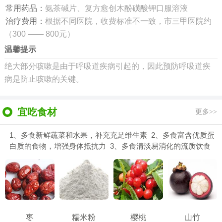
常用药品：
氨茶碱片、复方愈创木酚磺酸钾口服溶液
治疗费用：
根据不同医院，收费标准不一致，市三甲医院约
（300 —— 800元）
温馨提示
绝大部分咳嗽是由于呼吸道疾病引起的，因此预防呼吸道疾
病是防止咳嗽的关键。
宜吃食材
更多>>
1、多食新鲜蔬菜和水果，补充充足维生素 2、多食富含优质蛋
白质的食物，增强身体抵抗力 3、多食清淡易消化的流质饮食
枣
糯米粉
樱桃
山竹