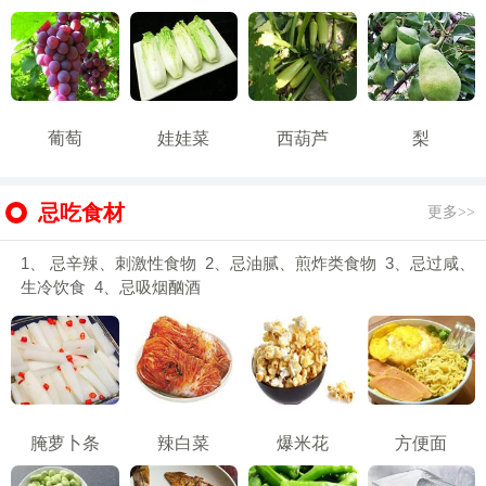
葡萄
娃娃菜
西葫芦
梨
忌吃食材
更多>>
1、 忌辛辣、刺激性食物 2、忌油腻、煎炸类食物 3、忌过咸、
生冷饮食 4、忌吸烟酗酒
腌萝卜条
辣白菜
爆米花
方便面