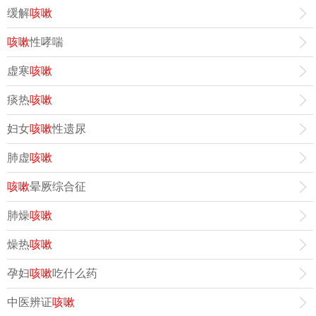
缓解
咳嗽
咳嗽
性哮喘
虚寒
咳嗽
痰热
咳嗽
妇女
咳嗽
性遗尿
肺虚
咳嗽
咳嗽
晕厥综合征
肺燥
咳嗽
燥热
咳嗽
孕妇
咳嗽
吃什么药
中医辨证
咳嗽