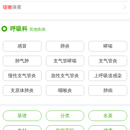
咳嗽
痰黄
呼吸科
其他疾病
感冒
肺炎
哮喘
肺气肿
支气管哮喘
支气管炎
慢性支气管炎
急性支气管炎
上呼吸道感染
支原体肺炎
咽喉炎
肺病
菜谱
分类
名菜