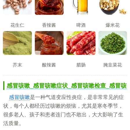
花生仁
香辣酱
啤酒
爆米花
芥末
酸辣酱
腊肠
腌韭菜花
感冒咳嗽_感冒咳嗽症状_感冒咳嗽检查_感冒咳
感冒
咳嗽
是一种气道变应性炎症，是非常常见的症
状，每个人都经历过咳嗽的烦恼，尤其是寒冬季节，
很多老人、孩子和患者连门也不敢出，大大影响了生
活质量。