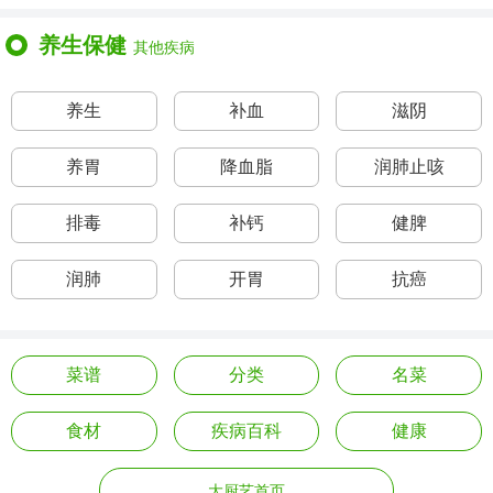
养生保健
其他疾病
养生
补血
滋阴
养胃
降血脂
润肺止咳
排毒
补钙
健脾
润肺
开胃
抗癌
菜谱
分类
名菜
食材
疾病百科
健康
大厨艺首页