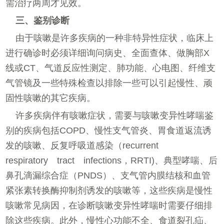
需治疗两周才见效。
三、鉴别诊断
由于咳嗽是许多疾病的一种非特异性症状，临床上
进行确诊时必须详细询问病史、全面查体、做胸部X
线或CT、气道反应性测定、肺功能、心电图、纤维支
气管镜及一些特殊检查以排除一些可以引起慢性、顽
固性咳嗽的其它疾病。
许多疾病伴有咳嗽症状，需要与咳嗽变异性哮喘鉴
别的疾病包括COPD、慢性支气管炎、胃食道返流诱
发的咳嗽、反复呼吸道感染（recurrent
respiratory tract infections，RRTI)、典型哮喘、后
鼻孔滴漏综合症（PNDS）、支气管内膜结核和血管
紧张素转换酶抑制剂诱发的咳嗽等，这些疾病是慢性
咳嗽常见病因，在诊断咳嗽变异性哮喘时需要仔细排
除这些疾病。此外，慢性心功能不全、食道裂孔疝、