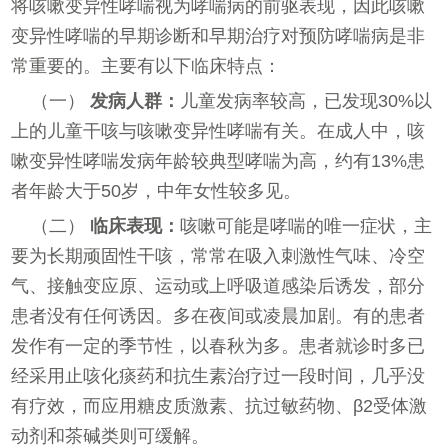
将咳嗽变异性哮喘视为哮喘病的前驱表现，因此咳嗽
变异性哮喘的早期诊断和早期治疗对预防哮喘病是非
常重要的。主要有以下临床特点：
（一）
发病人群：
儿童发病率较高，已发现30%以
上的儿童干咳与咳嗽变异性哮喘有关。在成人中，咳
嗽变异性哮喘发病年龄较典型哮喘为高，约有13%患
者年龄大于50岁，中年女性较多见。
（二）
临床表现：
咳嗽可能是哮喘的唯一症状，主
要为长期顽固性干咳，常常在吸入刺激性气味、冷空
气、接触变应原、运动或上呼吸道感染后诱发，部分
患者没有任何诱因。多在夜间或凌晨加剧。有的患者
发作有一定的季节性，以春秋为多。患者就诊时多已
经采用止咳化痰药和抗生素治疗过一段时间，几乎没
有疗效，而应用糖皮质激素、抗过敏药物、β2受体激
动剂和茶碱类则可缓解。