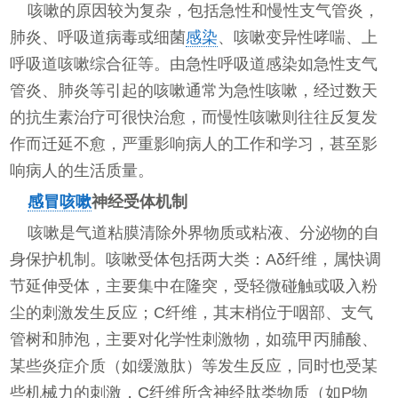
咳嗽的原因较为复杂，包括急性和慢性支气管炎，
肺炎、呼吸道病毒或细菌
感染
、咳嗽变异性哮喘、上
呼吸道咳嗽综合征等。由急性呼吸道感染如急性支气
管炎、肺炎等引起的咳嗽通常为急性咳嗽，经过数天
的抗生素治疗可很快治愈，而慢性咳嗽则往往反复发
作而迁延不愈，严重影响病人的工作和学习，甚至影
响病人的生活质量。
感冒咳嗽
神经受体机制
咳嗽是气道粘膜清除外界物质或粘液、分泌物的自
身保护机制。咳嗽受体包括两大类：Aδ纤维，属快调
节延伸受体，主要集中在隆突，受轻微碰触或吸入粉
尘的刺激发生反应；C纤维，其末梢位于咽部、支气
管树和肺泡，主要对化学性刺激物，如巯甲丙脯酸、
某些炎症介质（如缓激肽）等发生反应，同时也受某
些机械力的刺激，C纤维所含神经肽类物质（如P物