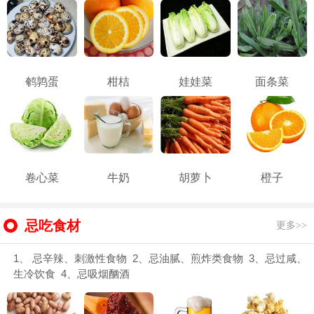
鹌鹑蛋
柑桔
娃娃菜
面条菜
卷心菜
牛奶
胡萝卜
橙子
忌吃食材
更多>>
1、 忌辛辣、刺激性食物 2、忌油腻、煎炸类食物 3、忌过咸、
生冷饮食 4、忌吸烟酗酒