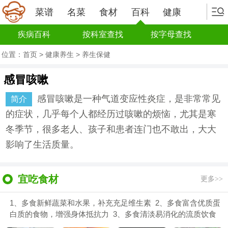
菜谱
名菜
食材
百科
健康
疾病百科
按科室查找
按字母查找
位置：
首页
>
健康养生
>
养生保健
感冒咳嗽
感冒咳嗽是一种气道变应性炎症，是非常常见
简介
的症状，几乎每个人都经历过咳嗽的烦恼，尤其是寒
冬季节，很多老人、孩子和患者连门也不敢出，大大
影响了生活质量。
宜吃食材
更多>>
1、多食新鲜蔬菜和水果，补充充足维生素 2、多食富含优质蛋
白质的食物，增强身体抵抗力 3、多食清淡易消化的流质饮食