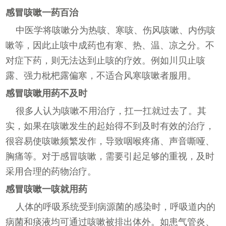
感冒咳嗽一药百治
中医学将咳嗽分为热咳、寒咳、伤风咳嗽、内伤咳
嗽等，因此止咳中成药也有寒、热、温、凉之分。不
对症下药，则无法达到止咳的疗效。例如川贝止咳
露、强力枇杷露偏寒，不适合风寒咳嗽者服用。
感冒咳嗽用药不及时
很多人认为咳嗽不用治疗，扛一扛就过去了。其
实，如果在咳嗽发生的起始得不到及时有效的治疗，
很容易使咳嗽频繁发作，导致咽喉疼痛、声音嘶哑、
胸痛等。对于感冒咳嗽，需要引起足够的重视，及时
采用合理的药物治疗。
感冒咳嗽一咳就用药
人体的呼吸系统受到病源菌的感染时，呼吸道内的
病菌和痰液均可通过咳嗽被排出体外。如患气管炎、