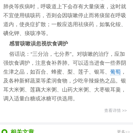
肺炎等疾病时，呼吸道上下会存有大量痰液，这时就
不宜使用镇咳药，否则会因咳嗽停止而将痰留在呼吸
道内，使炎症扩散；一般应选用祛痰药，如氯化铵、
碘化钾、痰咳净等。
感冒咳嗽误忽视饮食调护
俗话说：“三分治，七分养”。对咳嗽的治疗，应加
强饮食调护，注意食补养肺。可以适当进食一些养阴
生津之品，如百合、蜂蜜、梨、莲子、银耳、
葡萄
，
及各种新鲜蔬菜等柔润食物，少吃辛辣燥热之品。银
耳大米粥、莲藕大米粥、山药大米粥、大枣银耳羹，
调入适量白糖或冰糖可供选用。
查看详情 >>
相关文章
更多>>