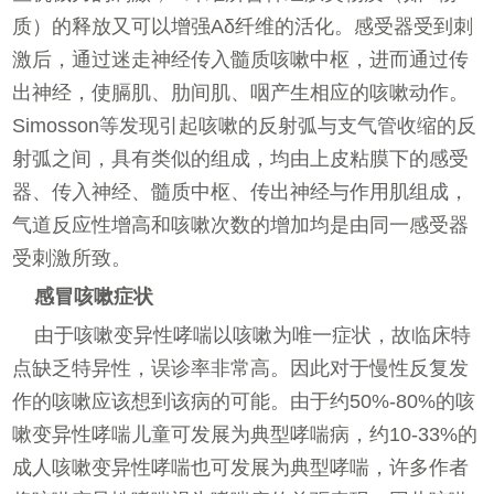
质）的释放又可以增强Aδ纤维的活化。感受器受到刺
激后，通过迷走神经传入髓质咳嗽中枢，进而通过传
出神经，使膈肌、肋间肌、咽产生相应的咳嗽动作。
Simosson等发现引起咳嗽的反射弧与支气管收缩的反
射弧之间，具有类似的组成，均由上皮粘膜下的感受
器、传入神经、髓质中枢、传出神经与作用肌组成，
气道反应性增高和咳嗽次数的增加均是由同一感受器
受刺激所致。
感冒咳嗽症状
由于咳嗽变异性哮喘以咳嗽为唯一症状，故临床特
点缺乏特异性，误诊率非常高。因此对于慢性反复发
作的咳嗽应该想到该病的可能。由于约50%-80%的咳
嗽变异性哮喘儿童可发展为典型哮喘病，约10-33%的
成人咳嗽变异性哮喘也可发展为典型哮喘，许多作者