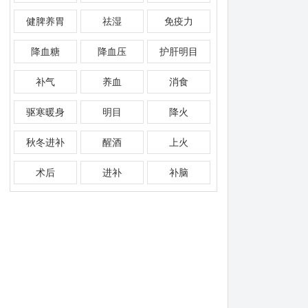
健脾养胃
祛湿
免疫力
降血糖
降血压
护肝明目
补气
养血
消食
驱寒暖身
明目
降火
秋冬进补
醒酒
上火
术后
进补
补脑