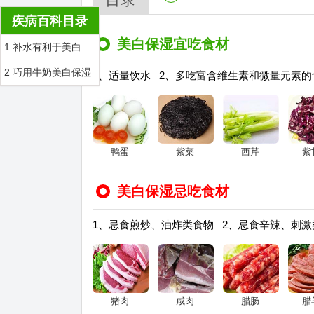
疾病百科目录
美白保湿宜吃食材
1 补水有利于美白保湿
2 巧用牛奶美白保湿
1、适量饮水 2、多吃富含维生素和微量元素的
鸭蛋
紫菜
西芹
紫
美白保湿忌吃食材
1、忌食煎炒、油炸类食物 2、忌食辛辣、刺激
猪肉
咸肉
腊肠
腊