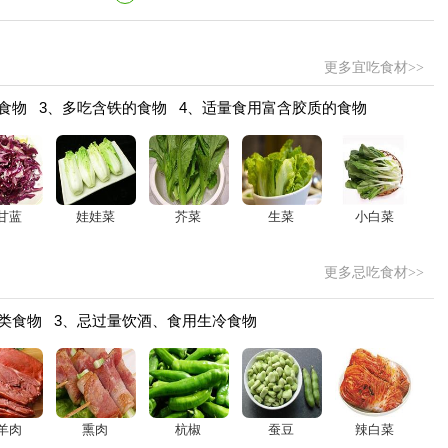
更多宜吃食材>>
食物 3、多吃含铁的食物 4、适量食用富含胶质的食物
甘蓝
娃娃菜
芥菜
生菜
小白菜
更多忌吃食材>>
类食物 3、忌过量饮酒、食用生冷食物
羊肉
熏肉
杭椒
蚕豆
辣白菜