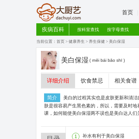
首页
疾病百科
按科室查找
按字母查找
当前位置：
首页
>
健康养生
>
养生保健
> 美白保湿
美白保湿
( měi bái bǎo shī )
详细介绍
饮食禁忌
相关食谱
简介
美白的过程其实也是皮肤更新和清洁
肤是很容易产生黑色素的，所以，需要及时地
课，如何能使美白保湿两不误也是美白达人们
补水有利于美白保湿
1
目录