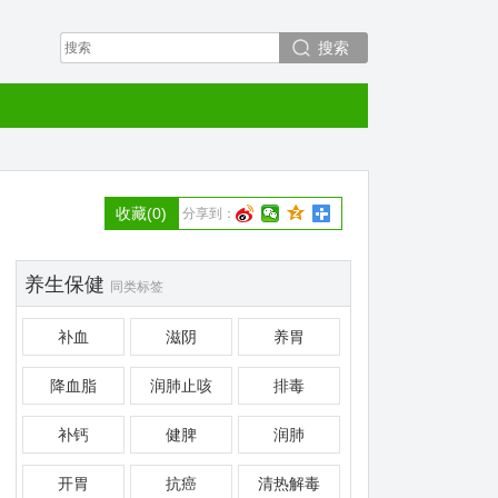
搜索
收藏
(0)
分享到：
养生保健
同类标签
补血
滋阴
养胃
降血脂
润肺止咳
排毒
补钙
健脾
润肺
开胃
抗癌
清热解毒