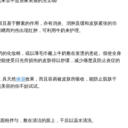
未尝不是居家美眉的法宝哦!
而且基于酵素的作用，亦有消炎、消肿及缓和皮肤紧张的功
日晒而灼伤出现红肿，可利用牛奶来护理。
奶的化妆棉，或以薄毛巾蘸上牛奶敷在发烫的患处。假使全身
便能使受日光所损伤的皮肤得以舒缓，减少痛楚及防止炎症的
，具天然
保湿
效果，而且容易被皮肤所吸收，能防止肌肤干
然美容的你不妨试试。
量面粉拌匀，敷在清洁的面上，干后以温水清洗。