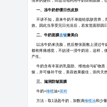
境界的捷径，而适当地利用牛奶自制面膜，也
一、冻牛奶舒缓日伤皮肤
不讲不知，原来牛奶不单能给肌肤营养，
效。因此当享受完日光浴后，若发觉面部因
二、牛奶面膜
去皱
兼美白
以冻牛奶来洗脸，然后整张面敷上浸过牛
都有疼痛感觉，不妨浸一浸牛奶浴，这样，
产生。
牛奶含有丰富的乳脂肪、维他命与矿物质
燥，并可修补干纹，美容效果极佳，崇尚天
三、滋润防皱面膜
牛奶+
橄榄
油+
面粉
方法：取1汤匙牛奶，加数滴
橄榄油
和少