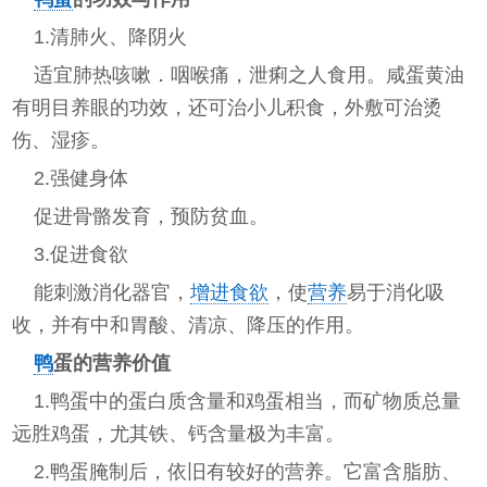
1.清肺火、降阴火
适宜肺热咳嗽．咽喉痛，泄痢之人食用。咸蛋黄油
有明目养眼的功效，还可治小儿积食，外敷可治烫
伤、湿疹。
2.强健身体
促进骨骼发育，预防贫血。
3.促进食欲
能刺激消化器官，
增进食欲
，使
营养
易于消化吸
收，并有中和胃酸、清凉、降压的作用。
鸭
蛋的营养价值
1.鸭蛋中的蛋白质含量和鸡蛋相当，而矿物质总量
远胜鸡蛋，尤其铁、钙含量极为丰富。
2.鸭蛋腌制后，依旧有较好的营养。它富含脂肪、