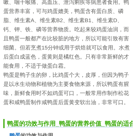
嗽、咽干喉痛、高血压、泄泻痢疾等病患者食用。鸭
蛋营养丰富，可与鸡蛋媲美，鸭蛋含有蛋白质、磷
脂、维生素A、维生素B2、维生素B1、维生素D、
钙、钾、铁、磷等营养物质。吃起来较鸡蛋油润，而
且鸭蛋一般都产在比较脏的地方，所以可能引致有害
细菌。但若烹煮15分钟或用于烘焙就可以食用。水煮
后蛋白成蓝色，蛋黄则是橘红色。只有非常新鲜的才
能食用，不适于做蛋白霜。
鸭蛋是鸭子生的卵，比鸡蛋个大，皮厚，但因为鸭子
是以水生动物和植物为主要食物来源，所以鸭蛋有腥
味，新鲜食用时不如鸡蛋可口，一般常用作制作松花
蛋和咸鸭蛋制作咸鸭蛋后蛋黄变软出油，非常可口。
鸭蛋的功效与作用_鸭蛋的营养价值_鸭蛋的适合
鸭蛋
的功效与作用