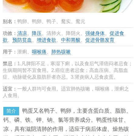
别名：
鸭卵、鸭卵、鸭子、鹜实、鹜元
功效：
清凉
、
降压
、清肺火、降阴火、
强健身体
、
促进食
欲
、
预防贫血
、
增进食欲
、
中和胃酸
、
促进骨骼发育
用于：
泄痢、
咽喉痛
、
肺热咳嗽
禁忌：
1.凡脾阳不足，寒湿下痢，以及食后气滞痞闷者忌食；
生病期间暂不宜食用。2.癌症患者忌食；高血压病、高脂血
症、动脉硬化及脂肪肝者亦忌。3.肾炎病人忌食皮蛋。
适宜：
一般人群均可食用。适宜肺热咳嗽，咽喉痛，泄痢之
人食用。
鸭蛋又名鸭子、鸭卵，主要含蛋白质、脂肪、
简介
钙、磷、铁、钾、钠、氯等营养成分。鸭蛋性味甘、
凉，具有滋阴清肺的作用，适应于病后体虚、燥热咳