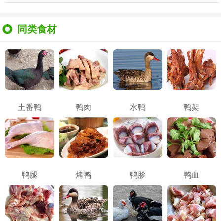
同类食材
土番鸭
鸭肉
水鸭
鸭架
鸭腿
烤鸭
鸭胗
鸭血