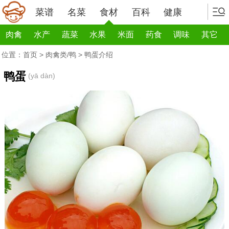
菜谱
名菜
食材
百科
健康
肉禽
水产
蔬菜
水果
米面
药食
调味
其它
位置：
首页
>
肉禽类/鸭
> 鸭蛋介绍
鸭蛋
(yā dàn)