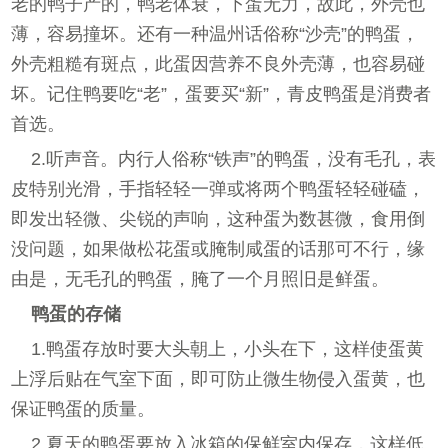
老的鸭子产的，鸭老体衰，下蛋无力，故此，外壳也
薄，容易撞坏。还有一种温州话俗称“沙壳”的鸭蛋，
外壳粗糙有斑点，此蛋因营养不良外壳薄，也容易碰
坏。记住鸭要吃“老”，蛋要买“新”，青皮鸭蛋是消费者
首选。
2.听声音。内行人俗称“铁声”的鸭蛋，没有毛孔，表
皮特别光滑，手指轻轻一弹或将两个鸭蛋轻轻碰磕，
即发出轻微、尖锐的声响，这种蛋为数甚微，食用倒
没问题，如果做松花蛋或腌制咸蛋的话那可不行，缘
由是，无毛孔的鸭蛋，腌了一个月照旧是鲜蛋。
鸭蛋的存储
1.鸭蛋存放时要大头朝上，小头在下，这样使蛋黄
上浮后贴在气室下面，即可防止微生物侵入蛋黄，也
保证鸭蛋的质量。
2.夏天的鸭蛋要放入冰箱的保鲜室内保存，这样低