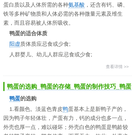
蛋白质以及人体所需的各种
氨基酸
，还含有钙、磷、
铁等多种矿物质和人体必需的各种微量元素及维生
素，而且容易被人体所吸收。
鸭蛋的适合体质
阳虚
质体质应忌食或少食;
人群婴儿、幼儿人群应忌食或少食;
查看详情 >>
鸭蛋的选购_鸭蛋的存储_鸭蛋的制作技巧_鸭蛋
鸭蛋
的选购
1.看颜色。淡蓝色青皮
鸭
蛋基本上是新鸭子产的，
因为鸭子年轻体壮，产蛋有力，钙的成分也多一点，
外壳也厚一点，难以碰坏；外壳白色的鸭蛋是鸭龄较