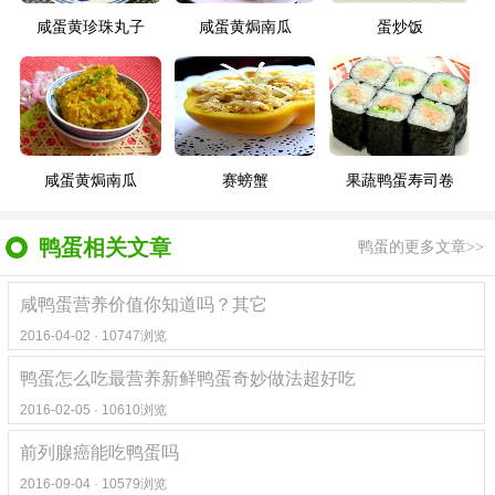
咸蛋黄珍珠丸子
咸蛋黄焗南瓜
蛋炒饭
咸蛋黄焗南瓜
赛螃蟹
果蔬鸭蛋寿司卷
鸭蛋相关文章
鸭蛋的更多文章>>
咸鸭蛋营养价值你知道吗？其它
2016-04-02 · 10747浏览
鸭蛋怎么吃最营养新鲜鸭蛋奇妙做法超好吃
2016-02-05 · 10610浏览
前列腺癌能吃鸭蛋吗
2016-09-04 · 10579浏览