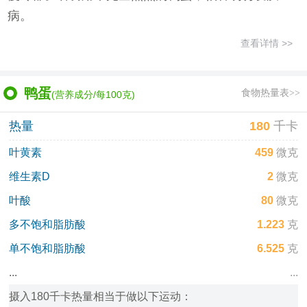
病。
查看详情 >>
鸭蛋
食物热量表>>
(营养成分/每100克)
热量
180
千卡
叶黄素
459
微克
维生素D
2
微克
叶酸
80
微克
多不饱和脂肪酸
1.223
克
单不饱和脂肪酸
6.525
克
...
...
摄入180千卡热量相当于做以下运动：