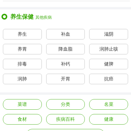
养生保健
其他疾病
养生
补血
滋阴
养胃
降血脂
润肺止咳
排毒
补钙
健脾
润肺
开胃
抗癌
菜谱
分类
名菜
食材
疾病百科
健康