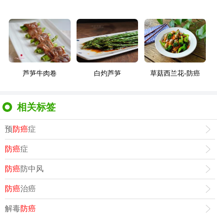
芦笋牛肉卷
白灼芦笋
草菇西兰花-防癌
相关标签
预
防癌
症
防癌
症
防癌
防中风
防癌
治癌
解毒
防癌