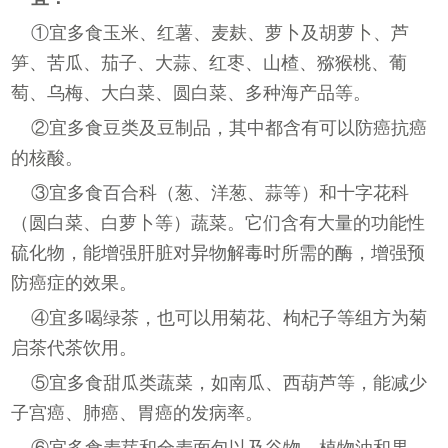
①宜多食玉米、红薯、麦麸、萝卜及胡萝卜、芦
笋、苦瓜、茄子、大蒜、红枣、山楂、猕猴桃、葡
萄、乌梅、大白菜、圆白菜、多种海产品等。
②宜多食豆类及豆制品，其中都含有可以防癌抗癌
的核酸。
③宜多食百合科（葱、洋葱、蒜等）和十字花科
（圆白菜、白萝卜等）蔬菜。它们含有大量的功能性
硫化物，能增强肝脏对异物解毒时所需的酶，增强预
防癌症的效果。
④宜多喝绿茶，也可以用菊花、枸杞子等组方为菊
启茶代茶饮用。
⑤宜多食甜瓜类蔬菜，如南瓜、西葫芦等，能减少
子宫癌、肺癌、胃癌的发病率。