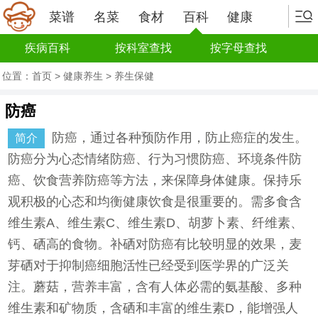
菜谱
名菜
食材
百科
健康
疾病百科
按科室查找
按字母查找
位置：
首页
>
健康养生
>
养生保健
防癌
防癌，通过各种预防作用，防止癌症的发生。
简介
防癌分为心态情绪防癌、行为习惯防癌、环境条件防
癌、饮食营养防癌等方法，来保障身体健康。保持乐
观积极的心态和均衡健康饮食是很重要的。需多食含
维生素A、维生素C、维生素D、胡萝卜素、纤维素、
钙、硒高的食物。补硒对防癌有比较明显的效果，麦
芽硒对于抑制癌细胞活性已经受到医学界的广泛关
注。蘑菇，营养丰富，含有人体必需的氨基酸、多种
维生素和矿物质，含硒和丰富的维生素D，能增强人