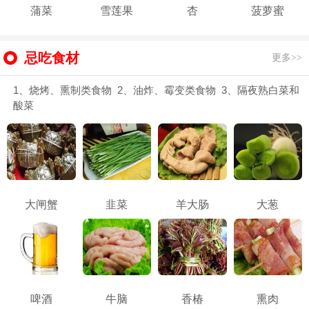
蒲菜
雪莲果
杏
菠萝蜜
忌吃食材
更多>>
1、烧烤、熏制类食物 2、油炸、霉变类食物 3、隔夜熟白菜和
酸菜
大闸蟹
韭菜
羊大肠
大葱
啤酒
牛脑
香椿
熏肉