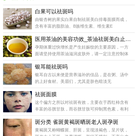
白果可以祛斑吗
由银杏树的果实白果自制祛斑美白排毒面膜而成，
含有丰富的脂肪油、B族维生素、维生素E
医用茶油的美容功效_茶油祛斑美白止痒除疣
孕期体重过快增长是产生妊娠纹的主要原因，一方
面请坚持使用茶油滋润皮肤外，请一定注意控制体
重过快增长，
银耳能祛斑吗
银耳自古以来便是营养滋补的佳品，是在粥、汤中
的上好食材。美眉们，尤其是肤色暗淡无
祛斑面膜
这个偏方之所以对祛斑有效，主要在于西红柿含有
丰富的谷胱甘肽，而谷胱甘肽可抑制黑色素，有利
于沉着的色素
斑分类 雀斑黄褐斑晒斑老人斑孕斑
黄褐斑又称蝴蝶斑、肝斑，呈现淡褐色，呈片状，