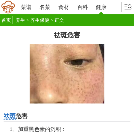
菜谱
名菜
食材
百科
健康
首页
养生
>
养生保健
> 正文
祛斑危害
祛斑
危害
1、加重黑色素的沉积：