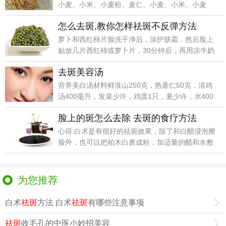
小麦、小米、小麦粉、麦仁、小麦、小米、小麦
粉、麦仁...
怎么去斑,教你怎样祛斑不反弹方法
萝卜和西红柿片脸洗干净后，涂护肤霜，然后脸上
贴放几片西红柿或萝卜片，30分钟后，再用凉牛奶
洗脸，使脸
去斑美容汤
营养美白汤材料鲜淮山250克，熟薏仁50克，清鸡
汤400毫升，发菜少许，鸡蛋1只，葱少许，水400
毫
脸上的斑怎么去除 去斑的食疗方法
心得:白术是有很好的祛斑效果，除了和白醋浸泡擦
脸外，也可以把柏木白磨成粉，加适量的醋和水敷
在脸上，这
为您推荐
白术
祛斑
方法 白术
祛斑
有哪些注意事项
祛斑
收毛孔的中医小妙招美容