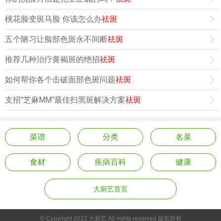
桃花脸变斑马脸 你该怎么办
祛斑
五个陋习让脸部色斑永不间断
祛斑
推荐几种治疗黄褐斑的绝招
祛斑
如何帮你各个击破面部色斑问题
祛斑
支招“芝麻MM”最佳扫黑斑解决方案
祛斑
菜谱
分类
名菜
食材
疾病百科
健康
大厨艺首页
© Copyright 2013 大厨艺 All rights reserved 版权所有