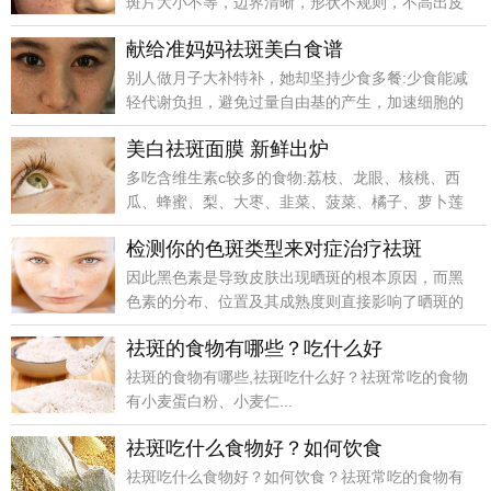
斑片大小不等，边界清晰，形状不规则，不高出皮
肤，常见于面
献给准妈妈祛斑美白食谱
别人做月子大补特补，她却坚持少食多餐:少食能减
轻代谢负担，避免过量自由基的产生，加速细胞的
自我调节和
美白祛斑面膜 新鲜出炉
多吃含维生素c较多的食物:荔枝、龙眼、核桃、西
瓜、蜂蜜、梨、大枣、韭菜、菠菜、橘子、萝卜莲
藕、白菜、
检测你的色斑类型来对症治疗祛斑
因此黑色素是导致皮肤出现晒斑的根本原因，而黑
色素的分布、位置及其成熟度则直接影响了晒斑的
数量和深浅度
祛斑的食物有哪些？吃什么好
祛斑的食物有哪些,祛斑吃什么好？祛斑常吃的食物
有小麦蛋白粉、小麦仁...
祛斑吃什么食物好？如何饮食
祛斑吃什么食物好？如何饮食？祛斑常吃的食物有