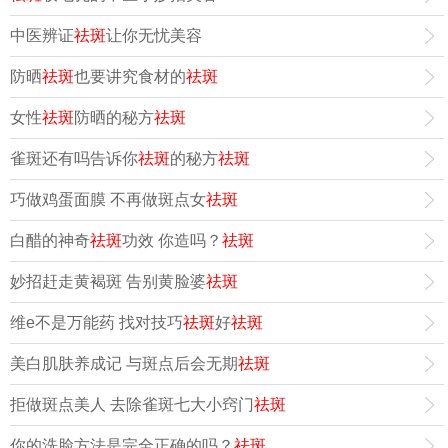
中医辨证
祛斑
让你无忧美容
防晒
祛斑
也要讲究食材的
祛斑
女性
祛斑
防晒的秘方
祛斑
雀斑还有吗告诉你
祛斑
的秘方
祛斑
巧做鸡蛋面膜 不再做斑点女
祛斑
白醋的神奇
祛斑
功效 你造吗？
祛斑
妙招赶走黄褐斑 告别黄脸婆
祛斑
维e不是万能药 找对技巧
祛斑
好
祛斑
美白肌肤养成记 与斑点后会无期
祛斑
拒做斑点美人 去除雀斑七大小窍门
祛斑
你的洗脸方法是完全正确的吗？
祛斑