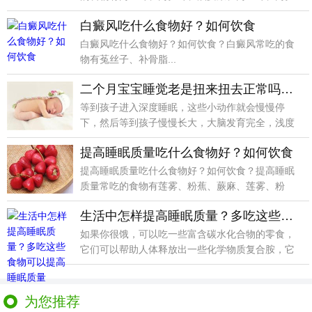
叶、油麦菜.
白癜风吃什么食物好？如何饮食
白癜风吃什么食物好？如何饮食？白癜风常吃的食
物有菟丝子、补骨脂...
二个月宝宝睡觉老是扭来扭去正常吗？是不是睡眠质量不好
等到孩子进入深度睡眠，这些小动作就会慢慢停
下，然后等到孩子慢慢长大，大脑发育完全，浅度
睡眠时间变短，
提高睡眠质量吃什么食物好？如何饮食
提高睡眠质量吃什么食物好？如何饮食？提高睡眠
质量常吃的食物有莲雾、粉蕉、蕨麻、莲雾、粉
蕉、胡麻籽、洋
生活中怎样提高睡眠质量？多吃这些食物可以提高睡眠质量
如果你很饿，可以吃一些富含碳水化合物的零食，
它们可以帮助人体释放出一些化学物质复合胺，它
可以让你松弛
为您推荐