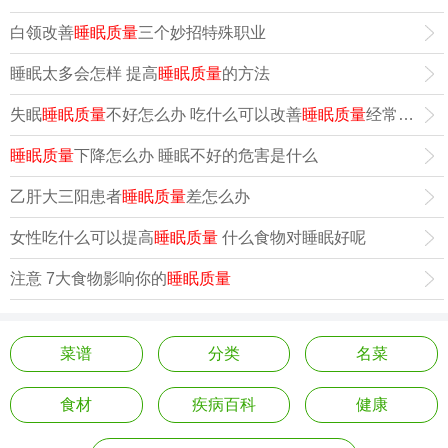
白领改善
睡眠质量
三个妙招特殊职业
睡眠太多会怎样 提高
睡眠质量
的方法
失眠
睡眠质量
不好怎么办 吃什么可以改善
睡眠质量
经常失眠
睡
睡眠质量
下降怎么办 睡眠不好的危害是什么
乙肝大三阳患者
睡眠质量
差怎么办
女性吃什么可以提高
睡眠质量
什么食物对睡眠好呢
注意 7大食物影响你的
睡眠质量
菜谱
分类
名菜
食材
疾病百科
健康