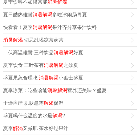
夏季饮料不如淡茶能
消暑解渴
夏日酷热难耐
消暑解渴
多吃冰闹肠胃夏
快看看！夏季
消暑解渴
果汁齐分享果汁饮料
消暑解渴
切忌乱喝凉茶药茶
二伏高温难耐 三种饮品
消暑解渴
好夏
夏季饮食 三叶茶有
消暑解渴
之效夏
盛夏果蔬合理吃
消暑解渴
小贴士盛夏
夏季凉菜：吃些啥能
消暑解渴
营养还美味？盛夏
干燥瘙痒 肌肤急需
解渴
保湿
盛夏喝什么温度的水最
解渴
?
夏季
解渴
又减肥 茶水好过果汁