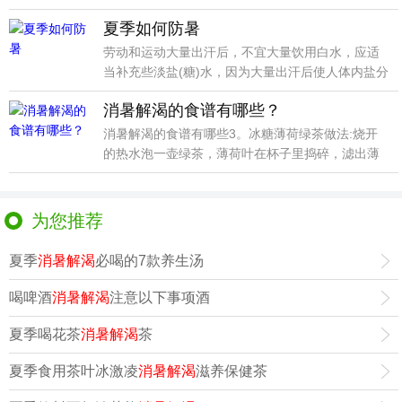
清肝养
夏季如何防暑
劳动和运动大量出汗后，不宜大量饮用白水，应适
当补充些淡盐(糖)水，因为大量出汗后使人体内盐分
丢失过多
消暑解渴的食谱有哪些？
消暑解渴的食谱有哪些3。冰糖薄荷绿茶做法:烧开
的热水泡一壶绿茶，薄荷叶在杯子里捣碎，滤出薄
荷汁。冰块
为您推荐
夏季
消暑解渴
必喝的7款养生汤
喝啤酒
消暑解渴
注意以下事项酒
夏季喝花茶
消暑解渴
茶
夏季食用茶叶冰激凌
消暑解渴
滋养保健茶