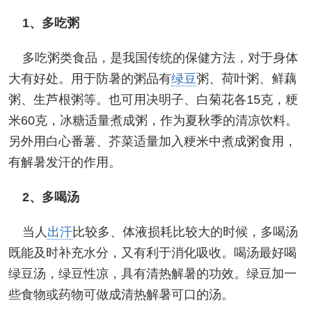
1、多吃粥
多吃粥类食品，是我国传统的保健方法，对于身体
大有好处。用于防暑的粥品有
绿豆
粥、荷叶粥、鲜藕
粥、生芦根粥等。也可用决明子、白菊花各15克，粳
米60克，冰糖适量煮成粥，作为夏秋季的清凉饮料。
另外用白心番薯、芥菜适量加入粳米中煮成粥食用，
有解暑发汗的作用。
2、多喝汤
当人
出汗
比较多、体液损耗比较大的时候，多喝汤
既能及时补充水分，又有利于消化吸收。喝汤最好喝
绿豆汤，绿豆性凉，具有清热解暑的功效。绿豆加一
些食物或药物可做成清热解暑可口的汤。