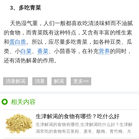
3、多吃青菜
天热湿气重，人们一般都喜欢吃清淡味鲜而不油腻
的食物，而青菜既有这种特点，又含有丰富的维生素
和
蛋白质
。所以，应尽量多吃青菜，如各种豆类、瓜
类、小
白菜
、
香菜
、小茴香等，在补充
营养
的同时，
还有清热解暑的作用。
消暑解渴
消暑
解渴
更多>>
相关内容
生津解渴的食物有哪些？吃什么好
生津解渴的食物有哪些,生津解渴吃什么好？生津解
渴常吃的食物有豆浆粉、麦冬、酸梅、青竹梅、大
叶冬青..