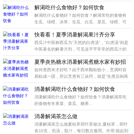
豆浆、甜豆浆
解渴吃什么食物好？如何饮食
解渴吃什么食物好？如何饮食？解渴常吃的食物有
生瓜、绿橙、冰草、生瓜、白瓜、菜瓜、绿橙、可
乐...
快看看！夏季消暑解渴果汁齐分享
西瓜汁中医称西瓜为“天然的白虎汤”，“白虎汤”则是
中医著名的解暑方剂，可见这平平常常的西瓜汁的
清热解
夏季炎热糖水消暑解渴煮糖水家有妙招
如何煮西米才好吃？由于西米颗粒较小，烹调时容
易粘成一团，所以烹煮有三诀窍，就是“先煮后焖再
冲凉”。
消暑解渴吃什么食物好？如何饮食
消暑解渴吃什么食物好？如何饮食？消暑解渴常吃
的食物有冬寒菜、菜瓜、糖果...
消暑解渴茶怎么做
消暑解渴茶怎么做夏枯草荷叶茶做法:夏枯草，荷叶
各10克，煎汤，取汁，每日数次服用。作用:能起到