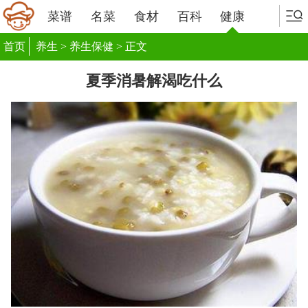
菜谱
名菜
食材
百科
健康
首页
养生
>
养生保健
> 正文
夏季消暑解渴吃什么