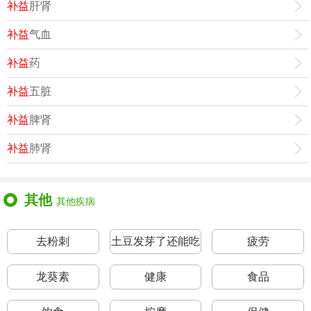
补益
肝肾
补益
气血
补益
药
补益
五脏
补益
脾肾
补益
肺肾
其他
其他疾病
去粉刺
土豆发芽了还能吃
疲劳
吗
龙葵素
健康
食品