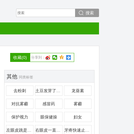
搜索
收藏
(0)
分享到：
其他
同类标签
去粉刺
土豆发芽了还能吃吗
龙葵素
对抗雾霾
感冒药
雾霾
保护视力
眼保健操
妇女
左眼皮跳是什么预兆
右眼皮一直跳是怎么回事
牙疼快速止疼偏方