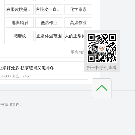
右眼皮跳是什么预兆
左眼皮一直跳是怎么回事
化学毒素
电离辐射
低温作业
高温作业
肥胖纹
正常体温范围
人的正常体温是多少
更多知识>>
扫一扫手机查看
豆浆好处多 祛寒暖胃又滋补冬
-04-03 / 浏览：7457
任何法律责任。