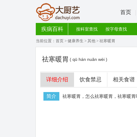
首页
疾病百科
按科室查找
按字母查找
当前位置：
首页
>
健康养生
>
其他
> 祛寒暖胃
祛寒暖胃
( qū hán nuǎn wèi )
详细介绍
饮食禁忌
相关食谱
简介
祛寒暖胃，怎么祛寒暖胃，祛寒暖胃