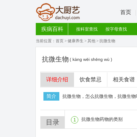
首页
疾病百科
按科室查找
按字母查找
当前位置：
首页
>
健康养生
>
其他
> 抗微生物
抗微生物
( kàng wēi shēng wù )
详细介绍
饮食禁忌
相关食谱
简介
抗微生物，怎么抗微生物，抗微生物
抗微生物药物的类别
1
目录