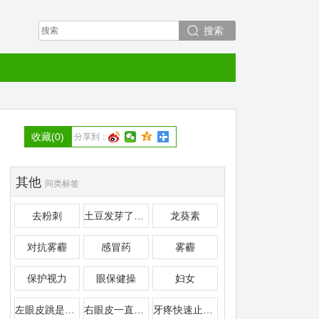
搜索
收藏
(0)
分享到：
其他
同类标签
去粉刺
土豆发芽了还能吃吗
龙葵素
对抗雾霾
感冒药
雾霾
保护视力
眼保健操
妇女
左眼皮跳是什么预兆
右眼皮一直跳是怎么回事
牙疼快速止疼偏方