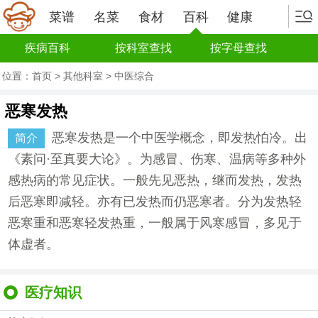
菜谱
名菜
食材
百科
健康
疾病百科
按科室查找
按字母查找
位置：
首页
>
其他科室
>
中医综合
恶寒发热
恶寒发热是一个中医学概念，即发热怕冷。出
简介
《素问·至真要大论》。为感冒、伤寒、温病等多种外
感热病的常见症状。一般先见恶热，继而发热，发热
后恶寒即减轻。亦有已发热而仍恶寒者。分为发热轻
恶寒重和恶寒轻发热重，一般属于风寒感冒，多见于
体虚者。
医疗知识