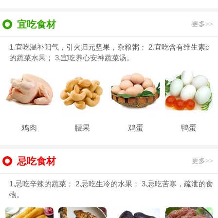
宜吃食材
更多>>
1.宜吃温补阳气，引火归元坚果，杂粮粥； 2.宜吃含有维生素c
的蔬菜水果； 3.宜吃养心安神蔬菜汤。
鸡肉
腰果
鸡蛋
鸭蛋
忌吃食材
更多>>
1.忌吃辛辣的蔬菜； 2.忌吃生冷的水果； 3.忌吃苦寒，疏泄的食
物。