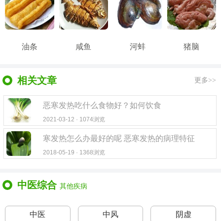
油条
咸鱼
河蚌
猪脑
相关文章
更多>>
恶寒发热吃什么食物好？如何饮食
2021-03-12 · 1074浏览
寒发热怎么办最好的呢 恶寒发热的病理特征
2018-05-19 · 1368浏览
中医综合
其他疾病
中医
中风
阴虚