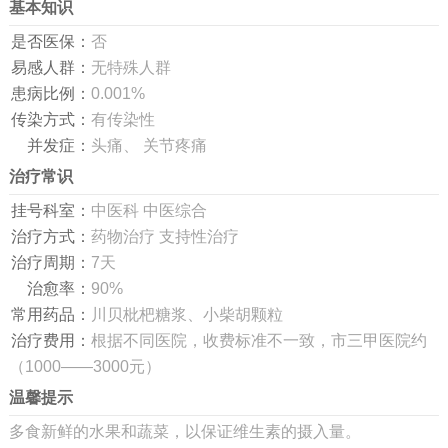
基本知识
是否医保：
否
易感人群：
无特殊人群
患病比例：
0.001%
传染方式：
有传染性
并发症：
头痛、 关节疼痛
治疗常识
挂号科室：
中医科 中医综合
治疗方式：
药物治疗 支持性治疗
治疗周期：
7天
治愈率：
90%
常用药品：
川贝枇杷糖浆、小柴胡颗粒
治疗费用：
根据不同医院，收费标准不一致，市三甲医院约
（1000——3000元）
温馨提示
多食新鲜的水果和蔬菜，以保证维生素的摄入量。