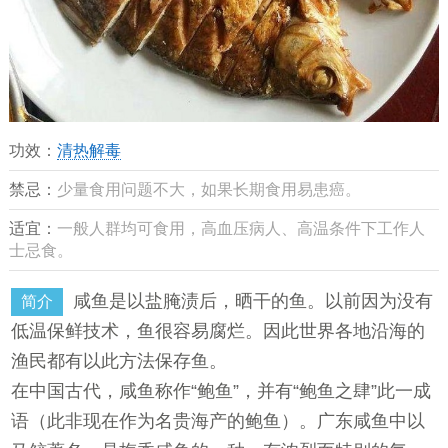
功效：
清热解毒
禁忌：
少量食用问题不大，如果长期食用易患癌。
适宜：
一般人群均可食用，高血压病人、高温条件下工作人
士忌食。
咸鱼是以盐腌渍后，晒干的鱼。以前因为没有
简介
低温保鲜技术，鱼很容易腐烂。因此世界各地沿海的
渔民都有以此方法保存鱼。
在中国古代，咸鱼称作“鲍鱼”，并有“鲍鱼之肆”此一成
语（此非现在作为名贵海产的鲍鱼）。广东咸鱼中以