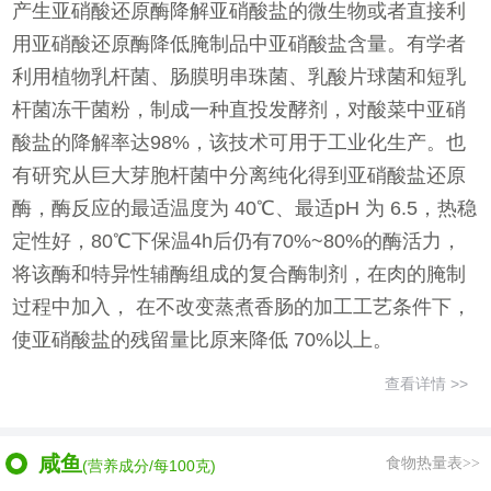
产生亚硝酸还原酶降解亚硝酸盐的微生物或者直接利
用亚硝酸还原酶降低腌制品中亚硝酸盐含量。有学者
利用植物乳杆菌、肠膜明串珠菌、乳酸片球菌和短乳
杆菌冻干菌粉，制成一种直投发酵剂，对酸菜中亚硝
酸盐的降解率达98%，该技术可用于工业化生产。也
有研究从巨大芽胞杆菌中分离纯化得到亚硝酸盐还原
酶，酶反应的最适温度为 40℃、最适pH 为 6.5，热稳
定性好，80℃下保温4h后仍有70%~80%的酶活力，
将该酶和特异性辅酶组成的复合酶制剂，在肉的腌制
过程中加入， 在不改变蒸煮香肠的加工工艺条件下，
使亚硝酸盐的残留量比原来降低 70%以上。
查看详情 >>
咸鱼
食物热量表>>
(营养成分/每100克)