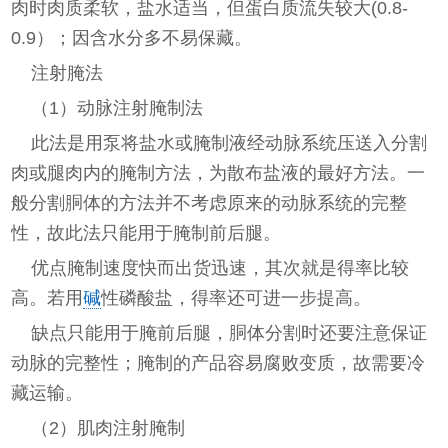
肉时肉质柔软，盐水适当，但蛋白质流失较大(0.8-
0.9）；因含水分多不易保藏。
注射腌法
（1）动脉注射腌制法
此法是用泵将盐水或腌制液经动脉系统压送入分割
肉或腿肉内的腌制方法，为散布盐液的最好方法。一
般分割胴体的方法并不考虑原来的动脉系统的完整
性，故此法只能用于腌制前后腿。
优点腌制速度快而出货迅速，其次就是得率比较
高。若用
碱
性磷酸盐，得率还可进一步提高。
缺点只能用于腌前后腿，胴体分割时还要注意保证
动脉的完整性；腌制的产品容易腐败变质，故需要冷
藏运输。
（2）肌肉注射腌制