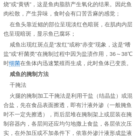
烧”或“黄锈”，这是鱼肉脂肪产生氧化的结果。因此鱼
肉松散，产生异味，食时会有口苦舌麻的感觉；
在鱼头靠近鳃的部位呈现淡红色暗斑，在肌肉内层
也呈现暗斑，显示鱼已腐坏；
咸鱼出现红斑点是“发红”或称“赤变”现象，这是“嗜
盐”或“杆菌类”在腌制过程中因为盐渍作用，36～38℃
时
细菌
在鱼体内迅速繁殖而生成，此时鱼体已变质。
咸鱼的腌制方法
干腌法
火腿的腌制加工干腌法是利用干盐（结晶盐）或混
合盐，先在食品表面擦透，即有汁液外渗（一般腌鱼
时不一定先擦透），而后层堆在腌制架上或层装在腌
制容器内，各层间还应均匀地撒上食盐，各层依次压
实，在外加压或不加条件下，依靠外渗汁液形成盐液