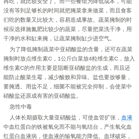
再吃，就比较安全了。而一些餐馆为降低成本，可能
没有等到足够长的时间就把腌菜拿来做菜，而且食客
们吃的数量又比较大，容易造成事故。蔬菜腌制的时
候应选择施氮肥比较少的蔬菜，尽量把菜洗干净，用
干净的水和缸来腌，让蔬菜腌制缸少进空气。
为了降低腌制蔬菜中亚硝酸盐的含量，还可在蔬菜
腌制时放点维生素C，1公斤白菜放4粒维生素C，放入
维生素C的作用主要是阻断亚硝酸盐的生成，而且还
能防止酸菜生霉，减少酸败和异味。盐也要放够量，
要腌透。用盐不足，细菌不能被完全抑制，会使菜中
硝酸盐还原成有害的亚硝酸盐。
急性中毒
人体长期摄取大量亚硝酸盐，可使血管扩张，
血液
中血红蛋白的铁被氧化而不能与氧结台，产生氧化血
红蛋白血液病，使血液的输氧能力降低、血球破坏，