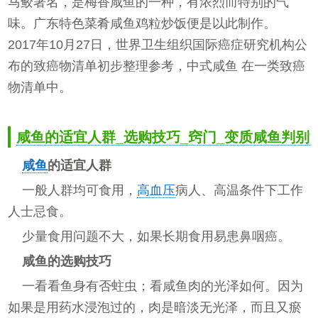
马鲛著名，是梅香咸鱼的一种，有浓烈而特别的气
味。广东特色菜肴咸鱼鸡粒炒饭便是以此制作。
2017年10月27日，世界卫生组织国际癌症研究机构公
布的致癌物清单初步整理参考，中式咸鱼 在一类致癌
物清单中。
咸鱼的适宜人群_选购技巧_窍门_变质咸鱼判别
咸鱼
的适宜人群
一般人群均可食用，
高血压
病人、高温条件下工作
人士忌食。
少量食用问题不大，如果长期食用易患鼻咽癌。
咸鱼的选购技巧
一看看鱼身有否蛀虫；看咸鱼肉的光泽如何。因为
如果是用药水浸泡过的，肉是暗淡无光泽，而且又瘀