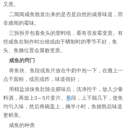
又黑。
二闻闻咸鱼散发出来的是否是自然的咸香味道，而
非难闻的霉味。
三拆拆开包着鱼头的塑料纸，看有否发霉变质。有
些咸鱼在制作时出错或由于晒制时的季节不好，鱼
头、鱼腩位置会腐败变质。
咸鱼的窍门
将鱼块、鱼段或鱼片放在牛奶中泡一下，在撒上一
点干面粉，或煎或炸，味道很好；
用精盐涂抹鱼肚除去腥味后，洗净控干，放入少量
料酒，再放上3～5片姜片、
葱
段，上下颠几下，使鱼
均匀入味，然后将碗盖上，腌半小时，鱼烧熟后味道
更鲜美。
咸鱼的种类