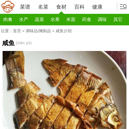
菜谱
名菜
食材
百科
健康
肉禽
水产
蔬菜
水果
米面
药食
调味
其它
位置：
首页
>
调味品/腌制品
> 咸鱼介绍
咸鱼
(xián yú)