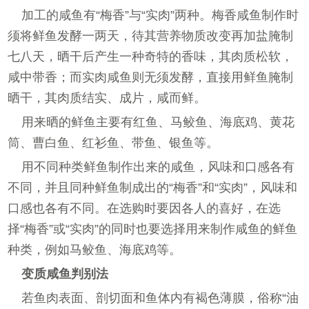
加工的咸鱼有“梅香”与“实肉”两种。梅香咸鱼制作时
须将鲜鱼发酵一两天，待其营养物质改变再加盐腌制
七八天，晒干后产生一种奇特的香味，其肉质松软，
咸中带香；而实肉咸鱼则无须发酵，直接用鲜鱼腌制
晒干，其肉质结实、成片，咸而鲜。
用来晒的鲜鱼主要有红鱼、马鲛鱼、海底鸡、黄花
筒、曹白鱼、红衫鱼、带鱼、银鱼等。
用不同种类鲜鱼制作出来的咸鱼，风味和口感各有
不同，并且同种鲜鱼制成出的“梅香”和“实肉”，风味和
口感也各有不同。在选购时要因各人的喜好，在选
择“梅香”或“实肉”的同时也要选择用来制作咸鱼的鲜鱼
种类，例如马鲛鱼、海底鸡等。
变质咸鱼判别法
若鱼肉表面、剖切面和鱼体内有褐色薄膜，俗称“油