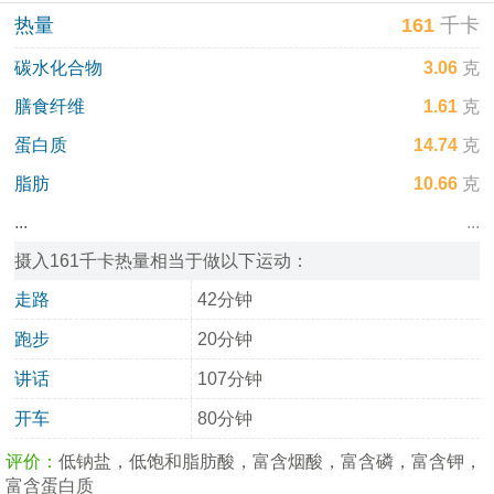
热量
161
千卡
碳水化合物
3.06
克
膳食纤维
1.61
克
蛋白质
14.74
克
脂肪
10.66
克
...
...
摄入161千卡热量相当于做以下运动：
走路
42分钟
跑步
20分钟
讲话
107分钟
开车
80分钟
评价：
低钠盐，低饱和脂肪酸，富含烟酸，富含磷，富含钾，
富含蛋白质