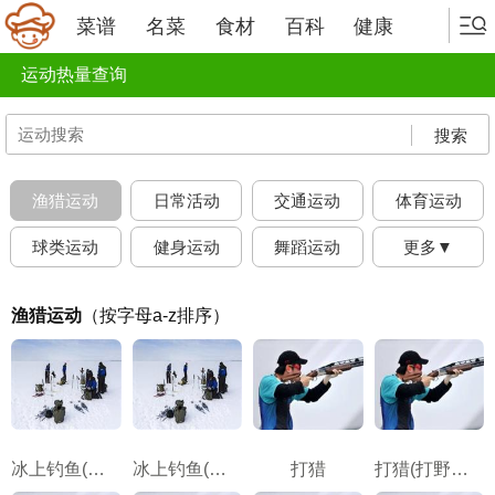
菜谱
名菜
食材
百科
健康
运动热量查询
搜索
渔猎运动
日常活动
交通运动
体育运动
球类运动
健身运动
舞蹈运动
更多▼
渔猎运动
（按字母a-z排序）
冰上钓鱼(坐着)
冰上钓鱼(移动，钻洞)
打猎
打猎(打野鸡或者雉鸡)