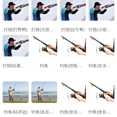
打猎(打野鸭)
打猎(大猎物，如鹿子)
打猎(拉弓弩)
打猎(小猎物，如兔子)
打猎(站着射击陷阱中的猎物)
钓鱼
钓鱼(挖蚯蚓诱饵)
钓鱼(在水里跋涉)
钓鱼(站岸边)
钓鱼(走在岸边)
钓鱼(坐在岸边)
钓鱼(坐在船上)