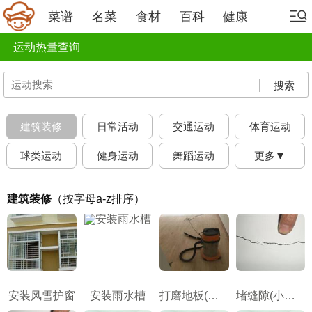
菜谱
名菜
食材
百科
健康
运动热量查询
搜索
建筑装修
日常活动
交通运动
体育运动
球类运动
健身运动
舞蹈运动
更多▼
建筑装修
（按字母a-z排序）
安装风雪护窗
安装雨水槽
打磨地板(用电动磨砂机打磨地板)
堵缝隙(小木屋)