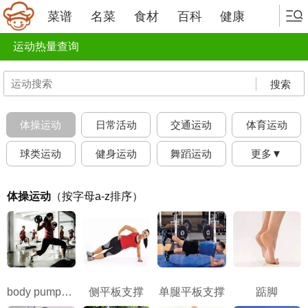
菜谱
名菜
食材
百科
健康
运动热量查询
搜索
体操运动
日常活动
交通运动
体育运动
球类运动
健身运动
舞蹈运动
更多▼
体操运动
（按字母a-z排序）
body pump杠铃操
侧平板支撑
单腿平板支撑
踮脚