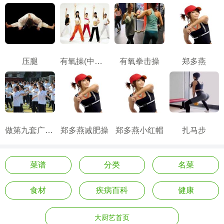
压腿
有氧操(中等强度)
有氧拳击操
郑多燕
做第九套广播体操
郑多燕减肥操
郑多燕小红帽
扎马步
菜谱
分类
名菜
食材
疾病百科
健康
大厨艺首页