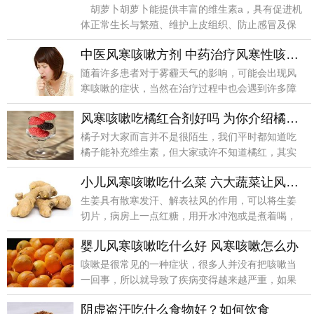
胡萝卜胡萝卜能提供丰富的维生素a，具有促进机
体正常生长与繁殖、维护上皮组织、防止感冒及保
护视力的功
中医风寒咳嗽方剂 中药治疗风寒性咳嗽的日用偏方
随着许多患者对于雾霾天气的影响，可能会出现风
寒咳嗽的症状，当然在治疗过程中也会遇到许多障
碍，比如说在
风寒咳嗽吃橘红合剂好吗 为你介绍橘红合剂
橘子对大家而言并不是很陌生，我们平时都知道吃
橘子能补充维生素，但大家或许不知道橘红，其实
说白了橘红就
小儿风寒咳嗽吃什么菜 六大蔬菜让风寒咳嗽宝宝快快好起来
生姜具有散寒发汗、解表祛风的作用，可以将生姜
切片，病房上一点红糖，用开水冲泡或是煮着喝，
促进身体发汗
婴儿风寒咳嗽吃什么好 风寒咳嗽怎么办
咳嗽是很常见的一种症状，很多人并没有把咳嗽当
一回事，所以就导致了疾病变得越来越严重，如果
孩子出现风寒
阴虚盗汗吃什么食物好？如何饮食