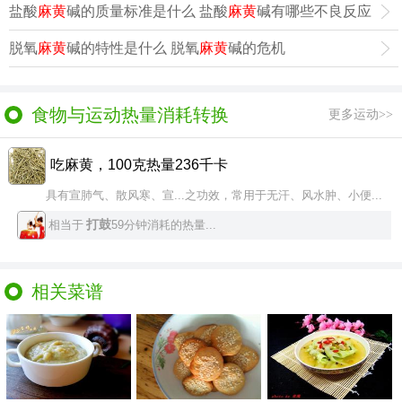
盐酸
麻黄
碱的质量标准是什么 盐酸
麻黄
碱有哪些不良反应
脱氧
麻黄
碱的特性是什么 脱氧
麻黄
碱的危机
食物与运动热量消耗转换
更多运动>>
吃麻黄，100克热量236千卡
具有宣肺气、散风寒、宣...之功效，常用于无汗、风水肿、小便...
打鼓
相当于
59分钟消耗的热量...
相关菜谱