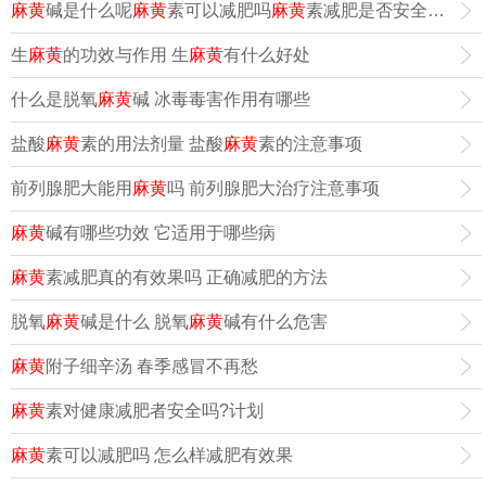
麻黄
碱是什么呢
麻黄
素可以减肥吗
麻黄
素减肥是否安全正确的减肥食谱
生
麻黄
的功效与作用 生
麻黄
有什么好处
什么是脱氧
麻黄
碱 冰毒毒害作用有哪些
盐酸
麻黄
素的用法剂量 盐酸
麻黄
素的注意事项
前列腺肥大能用
麻黄
吗 前列腺肥大治疗注意事项
麻黄
碱有哪些功效 它适用于哪些病
麻黄
素减肥真的有效果吗 正确减肥的方法
脱氧
麻黄
碱是什么 脱氧
麻黄
碱有什么危害
麻黄
附子细辛汤 春季感冒不再愁
麻黄
素对健康减肥者安全吗?计划
麻黄
素可以减肥吗 怎么样减肥有效果