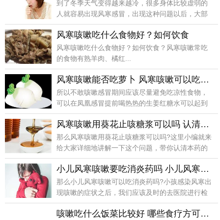
到了冬季天气变得越来越冷，很多身体比较虚弱的
人就容易出现风寒感冒，出现这种问题以后，大部
分的人会到药
风寒咳嗽吃什么食物好？如何饮食
风寒咳嗽吃什么食物好？如何饮食？风寒咳嗽常吃
的食物有熟羊肉、橘红...
风寒咳嗽能否吃萝卜 风寒咳嗽可以吃些什么
所以不敢咳嗽感冒期间应该尽量避免吃凉性食物，
可以在凤凰感冒提前喝热热的生姜红糖水可以起到
很好的治疗效
风寒咳嗽用葵花止咳糖浆可以吗 认清本药的适应症
那么风寒咳嗽用葵花止咳糖浆可以吗?这里小编就来
给大家详细地讲解一下这个问题，带你认清本药的
适应症，希
小儿风寒咳嗽要吃消炎药吗 小儿风寒咳嗽的预防
那么小儿风寒咳嗽可以吃消炎药吗?小孩感染风寒出
现咳嗽的症状之后，我们应该及时的去医院进行检
查，如果是
咳嗽吃什么饭菜比较好 哪些食疗方可以治疗风寒咳嗽