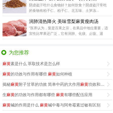
阴虚盗汗吃什么食物好？如何饮食？阴虚盗汗常吃
的食物有柏子仁、柏子仁、北五味、土笋冻...
润肺清热降火 美味雪梨麻黄瘦肉汤
”医界认为，梨是百果之宗，在果品中地位重要，适
宜性比苹果还广泛，它有润肺、化痰、止咳、退
热、降火、清
为您推荐
麻黄
素是什么 萃取技术是怎么样
麻黄
的功效与作用有哪些
麻黄
如何种植
揭秘
麻黄
附子甘草的功效 简单中药的大作用
麻黄
功效和作用关于附子的基本知识
生
麻黄
的功效与作用都有哪些
麻黄
有哪些配伍应用
麻黄
碱的作用是什么
麻黄
碱中毒与阿奇霉素过敏有区别