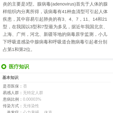
炎的主要是3型。腺病毒(adenovirus)首先于人体的腺
样组织内分离所得，该病毒有41种血清型可引起人体
疾患，其中容易引起肺炎的有3、4、7，11、14和21
型，在我国以3型和7型最为多见，据近年我国北京、
上海、广州，河北、新疆等地的病毒原学监测，小儿
下呼吸道感染中腺病毒和呼吸道合胞病毒引起者分别
占第1和第2位。
医疗知识
基本知识
是否医保：
否
易感人群：
无特定人群
患病比例：
0.00003%
传染方式：
无传染性
并发症：
心力衰竭、 休克