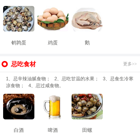
鹌鹑蛋
鸡蛋
鹅
忌吃食材
更多>>
1、忌辛辣油腻食物； 2、忌吃甘温的水果； 3、忌食生冷寒
凉食物； 4、忌过咸食物。
白酒
啤酒
田螺