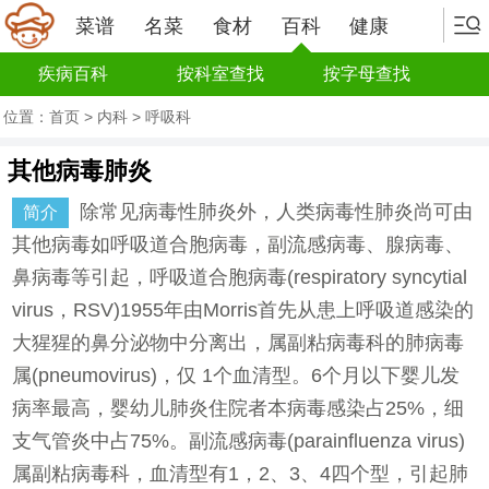
菜谱
名菜
食材
百科
健康
疾病百科
按科室查找
按字母查找
位置：
首页
>
内科
>
呼吸科
其他病毒肺炎
除常见病毒性肺炎外，人类病毒性肺炎尚可由
简介
其他病毒如呼吸道合胞病毒，副流感病毒、腺病毒、
鼻病毒等引起，呼吸道合胞病毒(respiratory syncytial
virus，RSV)1955年由Morris首先从患上呼吸道感染的
大猩猩的鼻分泌物中分离出，属副粘病毒科的肺病毒
属(pneumovirus)，仅 1个血清型。6个月以下婴儿发
病率最高，婴幼儿肺炎住院者本病毒感染占25%，细
支气管炎中占75%。副流感病毒(parainfluenza virus)
属副粘病毒科，血清型有1，2、3、4四个型，引起肺