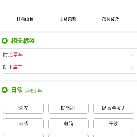
挂霜山楂
山楂果酱
薄荷菠萝
相关标签
防治
晕车
防止
晕车
日常
其他疾病
营养
防辐射
提高免疫力
流感
电脑
干燥