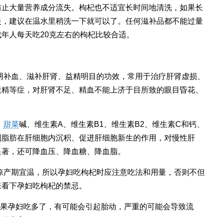
防止大量营养成分流失。枸杞也不适宜长时间地清洗，如果长
失，建议在温水里稍洗一下就可以了。任何滋补品都不能过量
年人每天吃20克左右的枸杞比较合适。
阴补血、滋补肝肾、益精明目的功效，常用于治疗肝肾虚损、
遗精等症，对肝肾不足、精血不能上济于目所致的眼目昏花、
、
甜菜
碱、维生素A、维生素B1、维生素B2、维生素C和钙、
制脂肪在肝细胞内沉积、促进肝细胞新生的作用，对慢性肝
显著，还可降血压、降血糖、降血脂。
凉产期宜温，所以孕妇吃枸杞时应注意吃法和用量，否则不但
来看下孕妇吃枸杞的禁忌。
如果孕妇吃多了，有可能会引起胎动，严重的可能会导致流