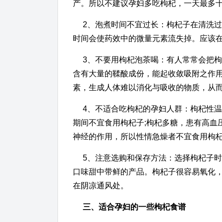
产。所以不建议孕妇多吃枸杞，一天最多
2、泡煮时间不宜过长：枸杞子在清洗
时间会使药效中的微量元素流失掉。应该
3、不要用枸杞泡茶喝：有人常常会把
含有大量的鞣酸成份，能起收敛吸附之作
素，生成人体难以消化与吸收的物质，从
4、不适合吃枸杞的孕妇人群：枸杞性
期间不宜食用枸杞子;枸杞多糖，患有高血
神经的作用，所以性情急燥者不宜食用枸
5、注意选购和保存方法：选择枸杞子
口味甜中带鲜的产品。枸杞子很容易氧化
在阴凉通风处。
三、适合孕妇的一些枸杞食谱