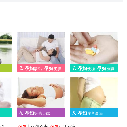
2.
1.
孕妇
孕妇
孕妇
孕妇
缺钙_
皮肤
便秘_
预防
瘙痒
便秘的方法
6.
5.
孕妇
孕妇
锻炼身体
注意事项
吗？
孕妇
上火怎么办_
孕妇
生活不宜