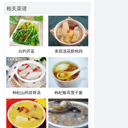
相关菜谱
白灼芥蓝
美容汤花胶炖鸡
枸杞山药排骨汤
枸杞银耳莲子羹