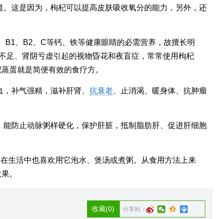
道。这是因为，枸杞可以提高皮肤吸收氧分的能力，另外，还
、B1、B2、C等钙、铁等健康眼睛的必需营养，故擅长明
血不足、肾阴亏虚引起的视物昏花和夜盲症，常常使用枸杞
杞蒸蛋就是简便有效的食疗方。
血，补气强精，滋补肝肾、
抗衰老
、止消渴、暖身体、抗肿瘤
，能防止动脉粥样硬化，保护肝脏，抵制脂肪肝、促进肝细胞
人在生活中也喜欢用它泡水、煲汤或煮粥。从食用方法上来
效果。
收藏
(0)
分享到：