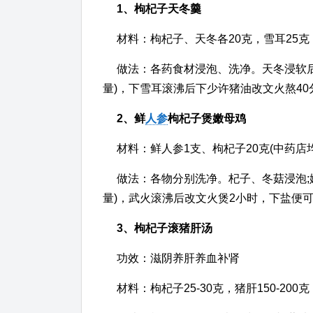
1、枸杞子天冬羹
材料：枸杞子、天冬各20克，雪耳25克
做法：各药食材浸泡、洗净。天冬浸软后切
量)，下雪耳滚沸后下少许猪油改文火熬4
2、
鲜
人参
枸杞子煲嫩母鸡
材料：鲜人参1支、枸杞子20克(中药店
做法：各物分别洗净。杞子、冬菇浸泡;嫩
量)，武火滚沸后改文火煲2小时，下盐便
3、枸杞子滚猪肝汤
功效：滋阴养肝养血补肾
材料：枸杞子25-30克，猪肝150-20