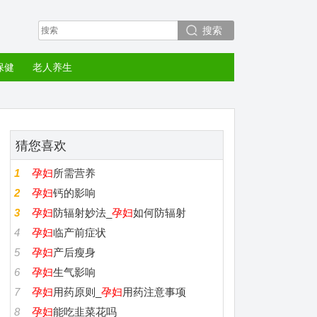
搜索
保健
老人养生
猜您喜欢
1
孕妇
所需营养
2
孕妇
钙的影响
3
孕妇
防辐射妙法_
孕妇
如何防辐射
4
孕妇
临产前症状
5
孕妇
产后瘦身
6
孕妇
生气影响
7
孕妇
用药原则_
孕妇
用药注意事项
8
孕妇
能吃韭菜花吗