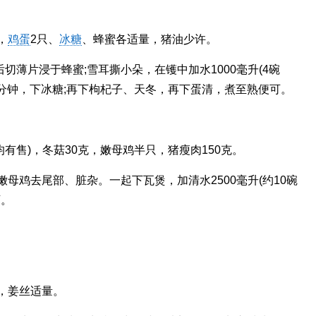
，
鸡蛋
2只、
冰糖
、蜂蜜各适量，猪油少许。
薄片浸于蜂蜜;雪耳撕小朵，在镬中加水1000毫升(4碗
0分钟，下冰糖;再下枸杞子、天冬，再下蛋清，煮至熟便可。
均有售)，冬菇30克，嫩母鸡半只，猪瘦肉150克。
母鸡去尾部、脏杂。一起下瓦煲，加清水2500毫升(约10碗
可。
0克，姜丝适量。