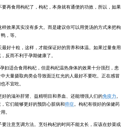
不要再食用枸杞了，枸杞，本身就有通便的功效，所以，如果
这样效果其实没有多大。而是建议你可以用煲汤的方式来把枸
，鸭，等。
天最好十粒，这样，才能保证好的营养和体温。如果过量食用
况，反而不利于孕期健康了。
?孕妇适合食用枸杞，但是枸杞温热身体的效果十分强烈，患
食中大量摄取肉类会导致面泛红光的人最好不要吃。正在感冒
间也不宜吃。
更好的滋补肝肾、益精明目和养血、还能增强人们的
免疫力
。
素，它们能够更好的预防心脏病和
癌症
。枸杞有很好的保健药
食用。
子要注意烹调方法。烹饪枸杞的时间不能太长，应该在炒菜或