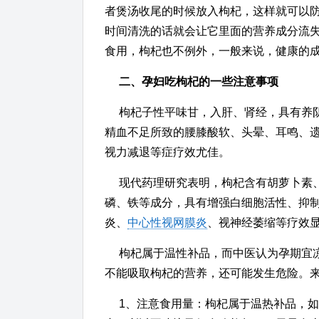
者煲汤收尾的时候放入枸杞，这样就可以
时间清洗的话就会让它里面的营养成分流
食用，枸杞也不例外，一般来说，健康的成
二、孕妇吃枸杞的一些注意事项
枸杞子性平味甘，入肝、肾经，具有养
精血不足所致的腰膝酸软、头晕、耳鸣、
视力减退等症疗效尤佳。
现代药理研究表明，枸杞含有胡萝卜素
磷、铁等成分，具有增强白细胞活性、抑
炎、
中心性视网膜炎
、视神经萎缩等疗效
枸杞属于温性补品，而中医认为孕期宜
不能吸取枸杞的营养，还可能发生危险。
1、注意食用量：枸杞属于温热补品，