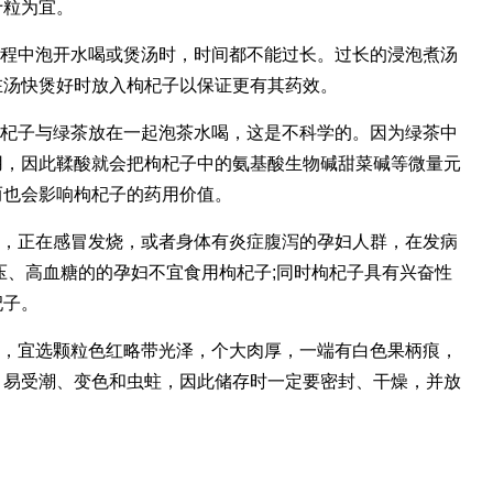
十粒为宜。
过程中泡开水喝或煲汤时，时间都不能过长。过长的浸泡煮汤
在汤快煲好时放入枸杞子以保证更有其药效。
枸杞子与绿茶放在一起泡茶水喝，这是不科学的。因为绿茶中
用，因此鞣酸就会把枸杞子中的氨基酸生物碱甜菜碱等微量元
而也会影响枸杞子的药用价值。
温，正在感冒发烧，或者身体有炎症腹泻的孕妇人群，在发病
压、高血糖的的孕妇不宜食用枸杞子;同时枸杞子具有兴奋性
杞子。
时，宜选颗粒色红略带光泽，个大肉厚，一端有白色果柄痕，
，易受潮、变色和虫蛀，因此储存时一定要密封、干燥，并放