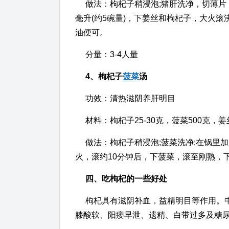
做法：枸杞子稍浸泡;猪肝洗净，切薄片
毫升(约5碗量)，下姜丝和枸杞子，大火
油便可。
分量：3-4人量
4、枸杞子
菠菜
汤
功效：清热滋阴养肝明目
材料：枸杞子25-30克，菠菜500克，
做法：枸杞子稍浸泡;菠菜洗净;在锅里加
火，滚约10分钟后，下菠菜，滚至刚熟，
四、吃枸杞的一些好处
枸杞具有滋阴补血，益精明目等作用。
膝酸软、阳痿早泄、遗精、白带过多及糖