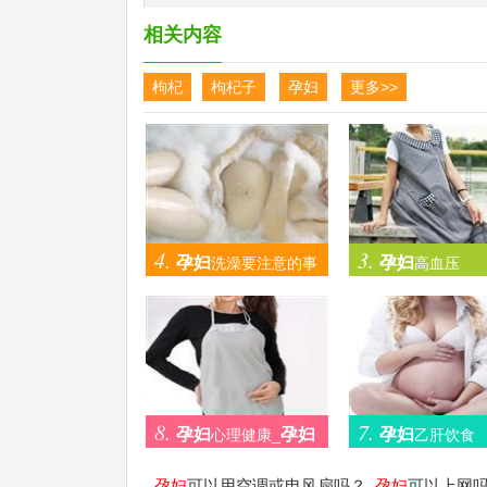
相关内容
枸杞
枸杞子
孕妇
更多>>
4.
3.
孕妇
孕妇
洗澡要注意的事
高血压
项
8.
7.
孕妇
孕妇
孕妇
心理健康_
乙肝饮食
压力大影响婴儿
孕妇
可以用空调或电风扇吗？_
孕妇
可以上网