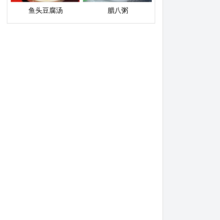
鱼头豆腐汤
腊八粥