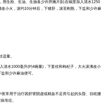
，用生粉、生油、生抽各少许拌腌片刻;在锅里加入清水1250
滚沸改小火，滚约10分钟后，下猪肝，滚至刚熟，下盐和少许麻
姜丝适量。
入清水1000毫升(约4碗量)，下姜丝和枸杞子，大火滚沸改小
下盐和少许麻油便可。
中医常用于治疗因肝肾阴虚或精血不足而引起的头昏、目眩腰
尿病等症。