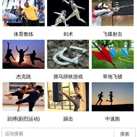
体育教练
剑术
飞碟射击
杰克跳
掷马蹄铁游戏
草地飞镖
跆搏(剧烈运动)
踢击
中速跑
搜索