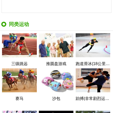
同类运动
三级跳远
推圆盘游戏
跑道滑冰(18公里/小时)
赛马
沙包
跆搏(非常剧烈运动)