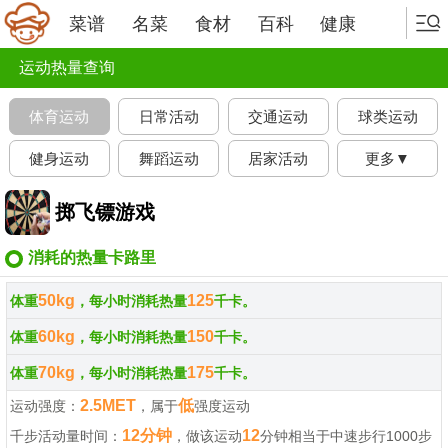
菜谱
名菜
食材
百科
健康
运动热量查询
体育运动
日常活动
交通运动
球类运动
健身运动
舞蹈运动
居家活动
更多▼
掷飞镖游戏
消耗的热量卡路里
50kg
125
体重
，每小时消耗热量
千卡。
60kg
150
体重
，每小时消耗热量
千卡。
70kg
175
体重
，每小时消耗热量
千卡。
2.5MET
低
运动强度：
，属于
强度运动
12分钟
12
千步活动量时间：
，做该运动
分钟相当于中速步行1000步