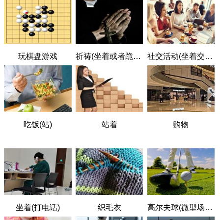
玩棋盘游戏
祈祷(坐着或者跪着)
社交活动(坐着交谈，吃东西)
吃饭(站)
站着
购物
坐着(打电话)
织毛衣
高尔夫球(微型场地，驱车范围内)