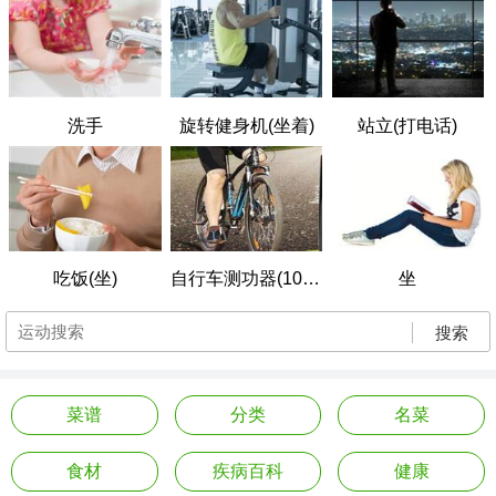
洗手
旋转健身机(坐着)
站立(打电话)
吃饭(坐)
自行车测功器(100W，轻度用力)
坐
搜索
菜谱
分类
名菜
食材
疾病百科
健康