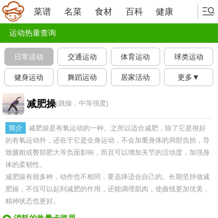
菜谱
名菜
食材
百科
健康
运动热量查询
日常活动
交通运动
体育运动
球类运动
健身运动
舞蹈运动
居家活动
更多▼
减肥操
(跳操，中等强度)
简介
减肥操是有氧运动的一种。之所以适合减肥，除了它是很好
的有氧运动外，还在于它是全身运动，不会加重身体的局部负担，导
致腿粗或臀部肥大等负面影响，而且可以增加关节的活动度，加强身
体的柔韧性。
减肥操有很多种，动作也不相同，要选择适合自己的。长期坚持做减
肥操，不仅可以起到减肥的作用，还能调理肌肉，使曲线更加优美，
精神状态也更好。