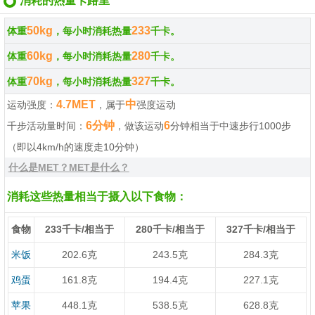
消耗的热量卡路里
50kg
233
体重
，每小时消耗热量
千卡。
60kg
280
体重
，每小时消耗热量
千卡。
70kg
327
体重
，每小时消耗热量
千卡。
4.7MET
中
运动强度：
，属于
强度运动
6分钟
6
千步活动量时间：
，做该运动
分钟相当于中速步行1000步
（即以4km/h的速度走10分钟）
什么是MET？MET是什么？
消耗这些热量相当于摄入以下食物：
食物
233千卡/相当于
280千卡/相当于
327千卡/相当于
米饭
202.6克
243.5克
284.3克
鸡蛋
161.8克
194.4克
227.1克
苹果
448.1克
538.5克
628.8克