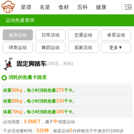
菜谱
名菜
食材
百科
健康
运动热量查询
健身运动
日常活动
交通运动
体育运动
球类运动
舞蹈运动
居家活动
更多▼
固定脚踏车
(100瓦，轻松)
消耗的热量卡路里
50kg
275
体重
，每小时消耗热量
千卡。
60kg
330
体重
，每小时消耗热量
千卡。
70kg
385
体重
，每小时消耗热量
千卡。
5.5MET
中
运动强度：
，属于
强度运动
5分钟
5
千步活动量时间：
，做该运动
分钟相当于中速步行1000步