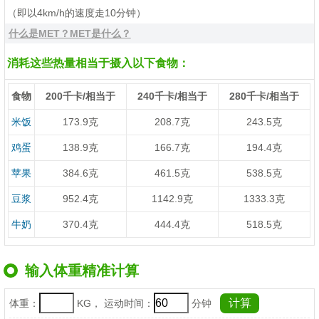
（即以4km/h的速度走10分钟）
什么是MET？MET是什么？
消耗这些热量相当于摄入以下食物：
食物
200千卡/相当于
240千卡/相当于
280千卡/相当于
米饭
173.9克
208.7克
243.5克
鸡蛋
138.9克
166.7克
194.4克
苹果
384.6克
461.5克
538.5克
豆浆
952.4克
1142.9克
1333.3克
牛奶
370.4克
444.4克
518.5克
输入体重精准计算
体重：
KG， 运动时间：
分钟