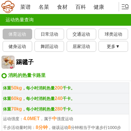
菜谱
名菜
食材
百科
健康
运动热量查询
体育运动
日常活动
交通运动
球类运动
健身运动
舞蹈运动
居家活动
更多▼
踢毽子
消耗的热量卡路里
50kg
200
体重
，每小时消耗热量
千卡。
60kg
240
体重
，每小时消耗热量
千卡。
70kg
280
体重
，每小时消耗热量
千卡。
4.0MET
中
运动强度：
，属于
强度运动
8分钟
8
千步活动量时间：
，做该运动
分钟相当于中速步行1000步