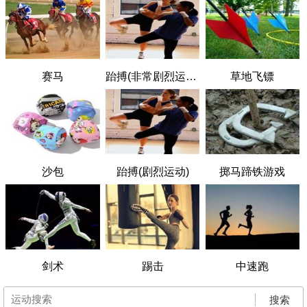
赛马
跆搏(非常剧烈运动)
草地飞镖
沙包
跆搏(剧烈运动)
掷马蹄铁游戏
剑术
踢击
中速跑
搜索