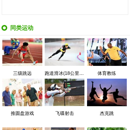
同类运动
三级跳远
跑道滑冰(18公里/小时)
体育教练
推圆盘游戏
飞碟射击
杰克跳