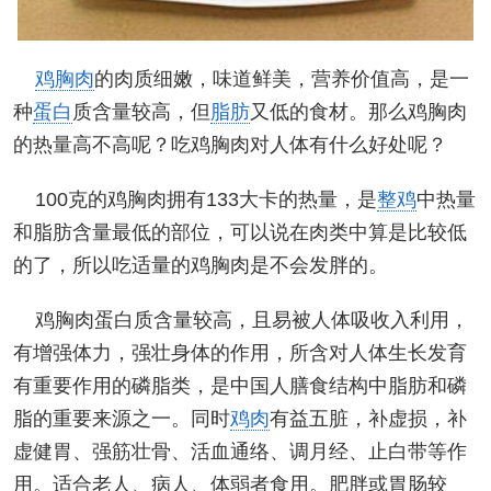
鸡胸肉
的肉质细嫩，味道鲜美，营养价值高，是一
种
蛋白
质含量较高，但
脂肪
又低的食材。那么鸡胸肉
的热量高不高呢？吃鸡胸肉对人体有什么好处呢？
100克的鸡胸肉拥有133大卡的热量，是
整鸡
中热量
和脂肪含量最低的部位，可以说在肉类中算是比较低
的了，所以吃适量的鸡胸肉是不会发胖的。
鸡胸肉蛋白质含量较高，且易被人体吸收入利用，
有增强体力，强壮身体的作用，所含对人体生长发育
有重要作用的磷脂类，是中国人膳食结构中脂肪和磷
脂的重要来源之一。同时
鸡肉
有益五脏，补虚损，补
虚健胃、强筋壮骨、活血通络、调月经、止白带等作
用。适合老人、病人、体弱者食用。肥胖或胃肠较