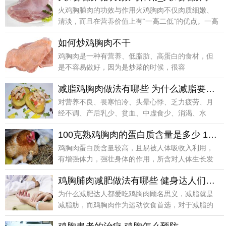
火鸡胸脯肉的功效与作用火鸡胸肉不仅肉质细嫩、
清淡，而且在营养价值上有“一高二低”的优点。一高
是蛋白南
如何炒鸡胸肉不干
鸡胸肉是一种有营养、低脂肪、高蛋白的食材，但
是不容易做好，因为是炒菜的时候，很容
减脂鸡胸肉做法有哪些 为什么减脂要吃鸡胸肉
对营养不良、畏寒怕冷、头晕心悸、乏力疲劳、月
经不调、产后乳少、贫血、中虚食少、消渴、水
肿、小便数频、
100克熟鸡胸肉的蛋白质含量是多少 100克熟鸡胸肉含多少蛋白质
鸡胸肉蛋白质含量较高，且易被人体吸收入利用，
有增强体力，强壮身体的作用，所含对人体生长发
育有重要作用
鸡胸脯肉减肥做法有哪些 健身达人们为何热衷于鸡胸肉
为什么减肥达人都爱吃鸡胸肉顾名思义，减脂就是
减脂肪，而鸡胸肉作为运动饮食首选，对于减脂的
作用不可小觑