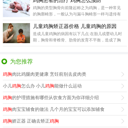
鸡胸患者的治疗 鸡胸怎么预防
鸡胸的类型胸骨向前隆起称之为鸡胸，是一种常见
的胸廓畸形，一般认为与漏斗胸畸形一样与遗传有
关，多数人认
儿童鸡胸矫正器价格 儿童鸡胸的原因
造成儿童鸡胸的病因有以下几点:在胎儿或婴幼儿时
期，胸骨和脊椎骨、肋骨的发育不平衡，造成了胸
廓的畸形。
为您推荐
鸡胸
肉比鸡腿肉更健康 烹饪前别去皮肉类
小儿
鸡胸
怎么办 小儿
鸡胸
能做什么运动
鸡胸
的护理措施有哪些从饮食方面为你详细介绍
鸡胸
肉宝宝辅食的做法 几个月的宝宝可以添加辅食
鸡胸
娇正器 正确去矫正
鸡胸