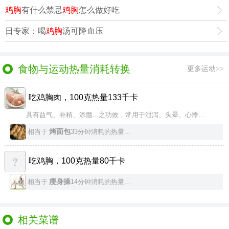
鸡胸
有什么禁忌
鸡胸
怎么做好吃
日专家：喝
鸡胸
汤可降血压
食物与运动热量消耗转换
更多运动>>
吃鸡胸肉，100克热量133千卡
具有益气、补精、添髓...之功效，常用于泄泻、头晕、心悸...
烤面包
相当于
33分钟消耗的热量...
吃鸡胸，100克热量80千卡
瘦身操
相当于
14分钟消耗的热量...
相关菜谱