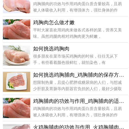
鸡胸脯肉的功效与作用鸡肉蛋白质含量较高，且易
被人体吸收入利用，有增强体力，强壮身体的作
用，所含对人体
鸡胸肉怎么做才嫩
平时大家喜欢用鸡肉来做各式各样的菜，营养又美
味。虽然鸡腿肉相对鸡胸肉更为鲜嫩，
如何挑选鸡胸肉
很多朋友在菜市场买鸡胸肉的时候，往往无从下
手，有些看着颜色很鲜红，就怕染色，有
如何挑选鸡胸脯肉_鸡胸脯肉的保存方法_鸡胸脯肉的制作技巧
想限制热量，且提心肥胖或糖尿病的人们，与想减
少肝脏及胃肠等内脏器官负担的人们，最好少摄取
脂肪及肉类，
鸡胸脯肉的功效与作用_鸡胸脯肉的适合体质_鸡胸脯肉的食用禁忌
鸡胸脯肉的功效与作用鸡肉蛋白质含量较高，且易
被人体吸收入利用，有增强体力，强壮身体的作
用，所含对人体
火鸡胸脯肉的功效与作用_火鸡胸脯肉的制作技巧