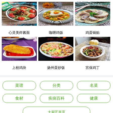
心灵美炸酱面
咖喱鸡饭
鸡蛋锅贴
上校鸡块
扬州蛋炒饭
宫保鸡丁
菜谱
分类
名菜
食材
疾病百科
健康
大厨艺首页