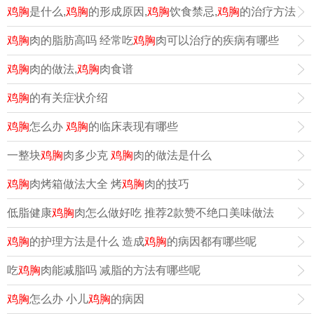
鸡胸
是什么,
鸡胸
的形成原因,
鸡胸
饮食禁忌,
鸡胸
的治疗方法
鸡胸
肉的脂肪高吗 经常吃
鸡胸
肉可以治疗的疾病有哪些
鸡胸
肉的做法,
鸡胸
肉食谱
鸡胸
的有关症状介绍
鸡胸
怎么办
鸡胸
的临床表现有哪些
一整块
鸡胸
肉多少克
鸡胸
肉的做法是什么
鸡胸
肉烤箱做法大全 烤
鸡胸
肉的技巧
低脂健康
鸡胸
肉怎么做好吃 推荐2款赞不绝口美味做法
鸡胸
的护理方法是什么 造成
鸡胸
的病因都有哪些呢
吃
鸡胸
肉能减脂吗 减脂的方法有哪些呢
鸡胸
怎么办 小儿
鸡胸
的病因