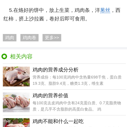
5.在烙好的饼中，放上生菜，鸡肉条，洋
葱丝
，西
红柿，挤上沙拉酱，卷好后即可食用。
鸡肉
鸡肉卷
更多>>
相关内容
鸡肉的营养成分分析
营养成份：每100克鸡肉中含热量698千焦，蛋白质
19.3克、脂肪9.4克，糖类1.3克，维生素
鸡肉的营养价值
每100克去皮鸡肉中含有24克蛋白质、0.7克脂类物
质，是几乎不含脂肪的高蛋白食品。 鸡
鸡肉不能和什么一起吃