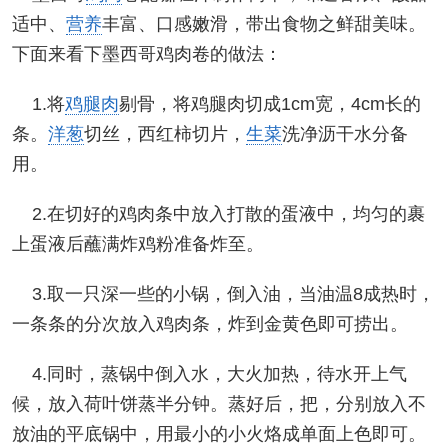
适中、
营养
丰富、口感嫩滑，带出食物之鲜甜美味。
下面来看下墨西哥鸡肉卷的做法：
1.将
鸡腿肉
剔骨，将鸡腿肉切成1cm宽，4cm长的
条。
洋葱
切丝，西红柿切片，
生菜
洗净沥干水分备
用。
2.在切好的鸡肉条中放入打散的蛋液中，均匀的裹
上蛋液后蘸满炸鸡粉准备炸至。
3.取一只深一些的小锅，倒入油，当油温8成热时，
一条条的分次放入鸡肉条，炸到金黄色即可捞出。
4.同时，蒸锅中倒入水，大火加热，待水开上气
候，放入荷叶饼蒸半分钟。蒸好后，把，分别放入不
放油的平底锅中，用最小的小火烙成单面上色即可。