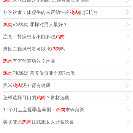
鸡肉
营养口感好 精挑细选助健康食材选购
冬季饮食：体虚牛肉来帮助怕冷
鸡肉
能抵抗冬
鸡肉
VS鸭肉 哪样对男人最好？
注意：肾病患者不能多吃
鸡肉
男性白癜风患者可以吃
鸡肉
吗
鸡肉
有何营养功效？肉类
鸡肉
PK鸡汤 营养价值哪个高?肉类
黑米
鸡肉
汤补肾有健康
怎样选择可口的
鸡肉
？食材选购
11个月宝宝夏季营养粥：
鸡肉
末碎菜粥
美味健康
鸡肉
让减肥女人开荤饮食