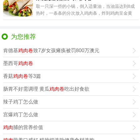
取一只深一些的小锅，倒入适量油，当油温达到8成
热时，一条条的分次放入鸡肉条，炸到鸡肉呈金黄
色即可捞出
为您推荐
肯德基
鸡肉卷
致7岁女孩瘫痪被罚800万澳元
墨西哥
鸡肉卷
香菇
鸡肉卷
等3篇
肠胃不好需调理 黄瓜
鸡肉卷
吃出好食欲
辣子鸡丁怎么做
宫爆鸡丁怎么做
鸡肉
脯的营养价值