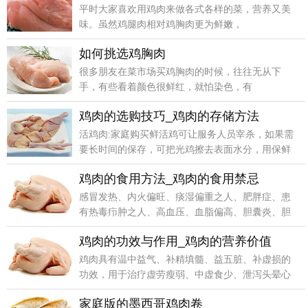
平时大家喜欢用鸡肉来做各式各样的菜，营养又美
味。虽然鸡腿肉相对鸡胸肉更为鲜嫩，
如何挑选鸡胸肉
很多朋友在菜市场买鸡胸肉的时候，往往无从下
手，有些看着颜色很鲜红，就怕染色，有
鸡肉的选购技巧_鸡肉的存储方法
活鸡肉:家庭购买鲜活鸡可让服务人员宰杀，如果需
要长时间的保存，可把光鸡擦去表面水分，用保鲜
膜包裹后放
鸡肉的食用方法_鸡肉的食用禁忌
感冒发热、内火偏旺、痰湿偏重之人、肥胖症、患
有热毒疖肿之人、高血压、血脂偏高、胆囊炎、胆
石症的人忌食
鸡肉的功效与作用_鸡肉的营养价值
鸡肉具有温中益气、补精填髓、益五脏、补虚损的
功效，用于治疗虚劳瘦弱、中虚食少、泄泻头晕心
悸、月经不调
家庭版的墨西哥鸡肉卷