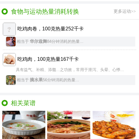
食物与运动热量消耗转换
更多运动>>
吃鸡肉卷，100克热量252千卡
华尔兹舞
相当于
84分钟消耗的热量...
吃鸡肉，100克热量167千卡
具有益气、补精、添髓...之功效，常用于泄泻、头晕、心悸...
摘水果
相当于
56分钟消耗的热量...
相关菜谱