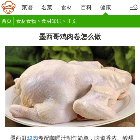
菜谱
名菜
食材
百科
健康
首页
食材食物
>
食材知识
> 正文
墨西哥鸡肉卷怎么做
墨西哥
鸡肉
卷配咖喱汁制作简单，味道香浓、酸甜