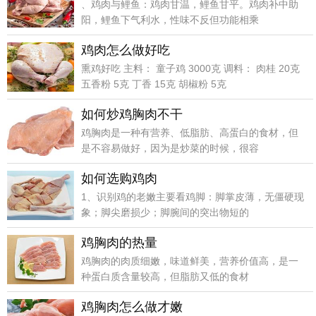
、鸡肉与鲤鱼：鸡肉甘温，鲤鱼甘平。鸡肉补中助
阳，鲤鱼下气利水，性味不反但功能相乘
鸡肉怎么做好吃
熏鸡好吃 主料： 童子鸡 3000克 调料： 肉桂 20克
五香粉 5克 丁香 15克 胡椒粉 5克
如何炒鸡胸肉不干
鸡胸肉是一种有营养、低脂肪、高蛋白的食材，但
是不容易做好，因为是炒菜的时候，很容
如何选购鸡肉
1、识别鸡的老嫩主要看鸡脚：脚掌皮薄，无僵硬现
象；脚尖磨损少；脚腕间的突出物短的
鸡胸肉的热量
鸡胸肉的肉质细嫩，味道鲜美，营养价值高，是一
种蛋白质含量较高，但脂肪又低的食材
鸡胸肉怎么做才嫩