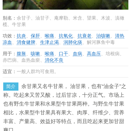
别名：
余甘子、油甘子、庵摩勒、米含、望果、木波、滇橄
榄、牛甘果
功效：
抗炎
、
保肝
、
喉痛
、
抗氧化
、
抗衰老
、
治咳嗽
、
清热
凉血
、
消食健脾
、
生津止渴
、
润肺化痰
、解河豚鱼中毒
用于：
腹胀
、
咳嗽
、
喉痛
、
口干
、
血病
、
高血压
、培根病、
赤巴病、血热血瘀、
消化不良
适宜：
一般人群均可食用。
余甘果又名牛甘果， 油甘果，也有“油金子”之
简介
称。吃起来又苦又酸，过后甘凉，十分正气。市场上
也有野生牛甘果和水果型牛甘果两种。与野生牛甘果
相比，水果型牛甘果具有果大、肉厚、纤维少、营养
丰富、产量高、效益好等特点，而且吃起来更加甘甜
爽口。