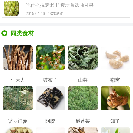
吃什么抗衰老 抗衰老首选油甘果
2015-04-16 · 1320浏览
同类食材
牛大力
破布子
山菜
燕窝
婆罗门参
阿胶
碱蓬菜
知了