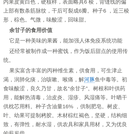
内果皮黄白色，硬核样，表面略具6 棱，背缝线的偏
上部有数条筋脉纹，干后可裂成6瓣。种子6 ，近三棱
形，棕色。气微，味酸涩，回味甜。
余甘子的食用价值
它是一种美味的果酱，能加强人体免疫系统功能
还经常被制作成一种蜜饯，作为饭后甜点的使用传
统。
果实富含丰富的丙种维生素，供食用，可生津止
渴，润肺化痰，治咳嗽、喉痛，解
河豚
鱼中毒等。初
食味酸涩，良久乃甘，故名“余甘子”。树根和叶供药
用，能解热清毒，治皮炎、湿疹、风湿痛等。叶晒干
供枕芯用料。种子含油量16% ，供制肥皂。树皮、
叶、幼果可提制栲胶。木材棕红褐色，坚硬，结构细
致，有弹性，耐水湿，供农具和家具用材，又为优良
的薪炭柴。