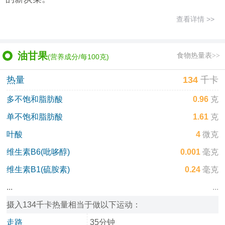
查看详情 >>
油甘果
食物热量表>>
(营养成分/每100克)
热量
134
千卡
多不饱和脂肪酸
0.96
克
单不饱和脂肪酸
1.61
克
叶酸
4
微克
维生素B6(吡哆醇)
0.001
毫克
维生素B1(硫胺素)
0.24
毫克
...
...
摄入134千卡热量相当于做以下运动：
走路
35分钟