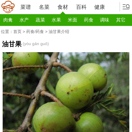
菜谱
名菜
食材
百科
健康
肉禽
水产
蔬菜
水果
米面
药食
调味
其它
位置：
首页
>
药食/药食
> 油甘果介绍
油甘果
(yóu gān guǒ)