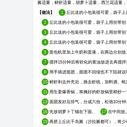
酱适量，鲜虾适量，胡萝卜适量，西兰花适量，
【做法】
1
丘比送的小包装很可爱，袋子上
2
丘比送的小包装很可爱，袋子上用丝带别
3
丘比送的小包装很可爱，袋子上用丝带别
4
丘比送的小包装很可爱，袋子上用丝带别
5
面包机里加上牛奶和蛋液，在两边分别放
7
搅拌15分钟后将软化的黄油放进去再搅拌
8
用手插进面团，面团不回缩也不下陷就说
10
鲜虾剥去外壳后，挑去虾线，加料酒、蚝
11
用生姜爆香锅，将腌好的虾放锅里稍炒一
13
面团发好后排气，分成六份，松弛10分钟
16
先放胡萝卜丁铺在下面。
17
在中间放
19
再挤上丘比千岛酱（沙拉酱都可），将少