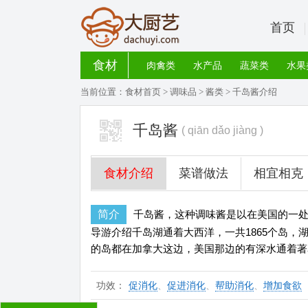
首页
食材
肉禽类
水产品
蔬菜类
水果
当前位置：
食材首页
>
调味品
>
酱类
> 千岛酱介绍
千岛酱
( qiān dǎo jiàng )
食材介绍
菜谱做法
相宜相克
简介
千岛酱，这种调味酱是以在美国的一
导游介绍千岛湖通着大西洋，一共1865个岛
的岛都在加拿大这边，美国那边的有深水通着著名的G
功效：
促消化
、
促进消化
、
帮助消化
、
增加食欲