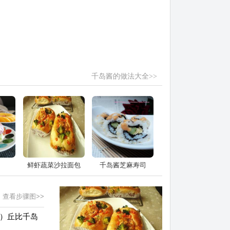
千岛酱的做法大全>>
鲜虾蔬菜沙拉面包
千岛酱芝麻寿司
查看步骤图>>
陷）丘比千岛