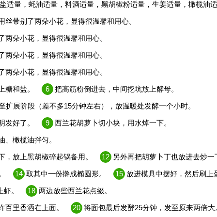
盐适量，蚝油适量，料酒适量，黑胡椒粉适量，生姜适量，橄榄油
用丝带别了两朵小花，显得很温馨和用心。
了两朵小花，显得很温馨和用心。
了两朵小花，显得很温馨和用心。
了两朵小花，显得很温馨和用心。
上糖和盐。
6
把高筋粉倒进去，中间挖坑放上酵母。
至扩展阶段（差不多15分钟左右），放温暖处发酵一个小时。
明发好了。
9
西兰花胡萝卜切小块，用水焯一下。
油、橄榄油拌匀。
下，放上黑胡椒碎起锅备用。
12
另外再把胡萝卜丁也放进去炒一
。
14
取其中一份擀成椭圆形。
15
放进模具中摆好，然后刷上
上虾。
18
两边放些西兰花点缀。
许百里香洒在上面。
20
将面包最后发酵25分钟，发至原来两倍大