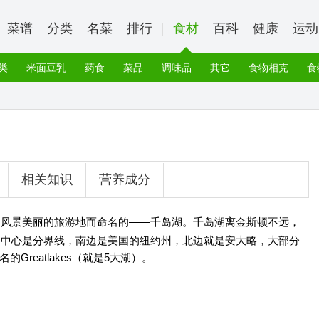
菜谱
分类
名菜
排行
食材
百科
健康
运动
类
米面豆乳
药食
菜品
调味品
其它
食物相克
食
相关知识
营养成分
处风景美丽的旅游地而命名的——千岛湖。千岛湖离金斯顿不远，
，湖中心是分界线，南边是美国的纽约州，北边就是安大略，大部分
reatlakes（就是5大湖）。