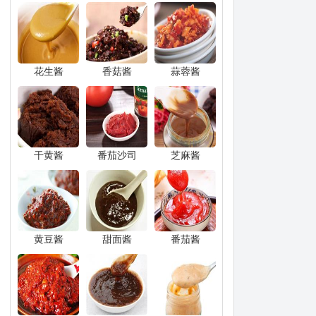
花生酱
香菇酱
蒜蓉酱
干黄酱
番茄沙司
芝麻酱
黄豆酱
甜面酱
番茄酱