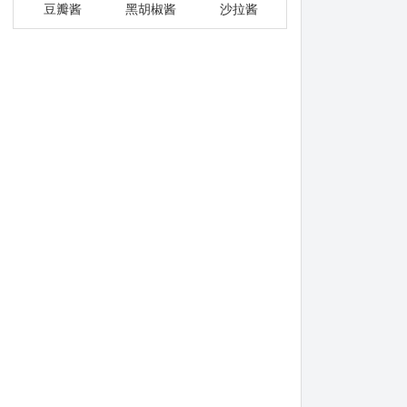
豆瓣酱
黑胡椒酱
沙拉酱