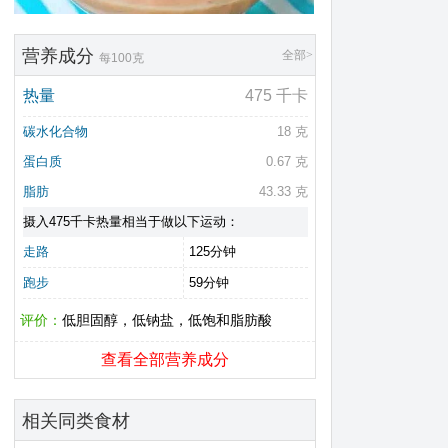
营养成分
全部>
每100克
热量
475 千卡
碳水化合物
18 克
蛋白质
0.67 克
脂肪
43.33 克
摄入475千卡热量相当于做以下运动：
走路
125分钟
跑步
59分钟
评价：
低胆固醇，低钠盐，低饱和脂肪酸
查看全部营养成分
相关同类食材