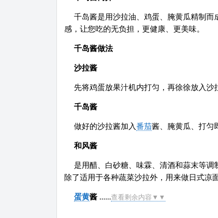
千岛酱是用沙拉油、鸡蛋、腌黄瓜精制而
感，让您吃的无负担，更健康、更美味。
千岛酱做法
沙拉酱
先将鸡蛋放果汁机内打匀，再徐徐放入沙
千岛酱
做好的沙拉酱加入
番茄
酱、腌黄瓜、打匀
和风酱
是用醋、白砂糖、味霖、清酒和蒜末等调
除了适用于各种蔬菜沙拉外，用来做日式凉
蛋黄
酱
......
查看剩余内容▼▼