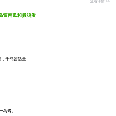
查看详情 >>
岛酱南瓜和煮鸡蛋
克，千岛酱适量
入千岛酱。