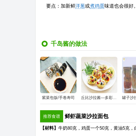
要点：加新鲜
洋葱
或
煮鸡蛋
味道也会很好。..
千岛酱的做法
紫菜包饭/手卷寿司
丘比沙拉酱—多彩土豆沙拉
鲜虾蔬菜沙拉面包
推荐食谱
【材料】
牛奶80克，鸡蛋一个50克，黄油5克