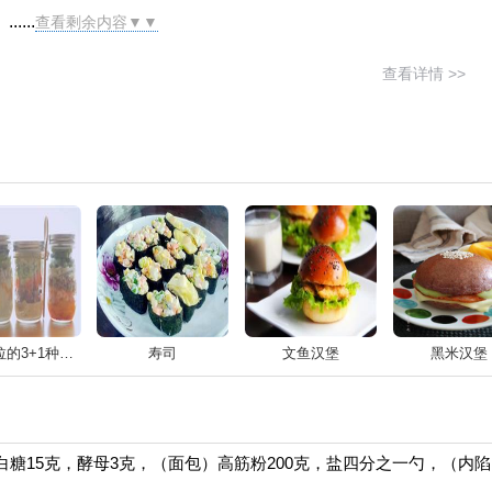
....
查看剩余内容▼▼
查看详情 >>
罐子沙拉的3+1种有爱吃法
寿司
文鱼汉堡
黑米汉堡
，白糖15克，酵母3克，（面包）高筋粉200克，盐四分之一勺，（内