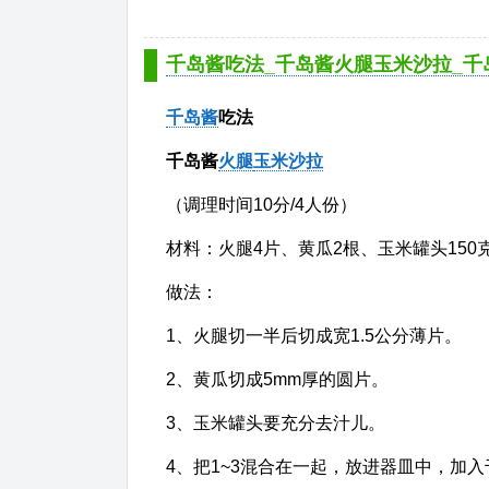
千岛酱吃法_千岛酱火腿玉米沙拉_千
千岛酱
吃法
千岛酱
火腿
玉米
沙拉
（调理时间10分/4人份）
材料：火腿4片、黄瓜2根、玉米罐头150
做法：
1、火腿切一半后切成宽1.5公分薄片。
2、黄瓜切成5mm厚的圆片。
3、玉米罐头要充分去汁儿。
4、把1~3混合在一起，放进器皿中，加