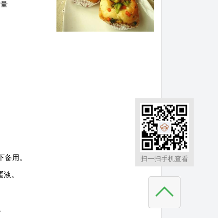
适量
下备用。
扫一扫手机查看
蛋液。
。