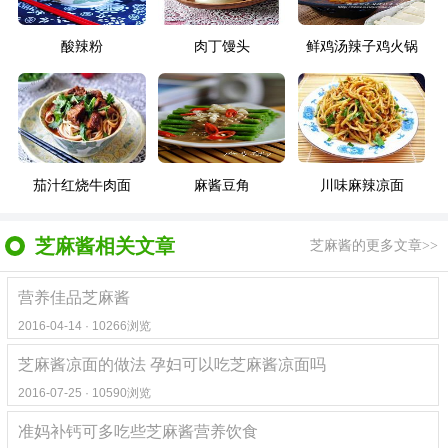
酸辣粉
肉丁馒头
鲜鸡汤辣子鸡火锅
茄汁红烧牛肉面
麻酱豆角
川味麻辣凉面
芝麻酱相关文章
芝麻酱的更多文章>>
营养佳品芝麻酱
2016-04-14 · 10266浏览
芝麻酱凉面的做法 孕妇可以吃芝麻酱凉面吗
2016-07-25 · 10590浏览
准妈补钙可多吃些芝麻酱营养饮食