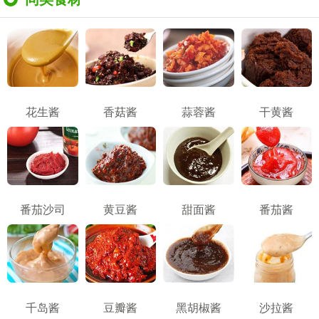
花生酱
香菇酱
蒜蓉酱
干黄酱
番茄沙司
黄豆酱
甜面酱
番茄酱
千岛酱
豆瓣酱
黑胡椒酱
沙拉酱