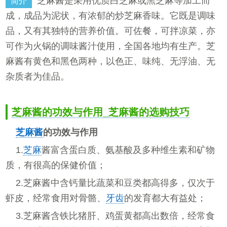
芝麻酱是采用优质白芝麻或黑芝麻等加工而
简介
成，成品为泥状，有浓郁的炒芝麻香味。它既是调味
品，又有其独特的营养价值。可佐餐，可拌凉菜，亦
可作为火锅的调味酱汁使用，全国各地均有生产。芝
麻酱有黄色和黑色两种，以色正、味纯、无浮油、无
杂质者为佳品。
芝麻酱的功效与作用_芝麻酱的选购技巧
芝麻酱
的功效与作用
1.
芝麻
酱富含蛋白质、氨基酸及多种维生素和矿物
质，有很高的保健价值；
2.芝麻酱中含钙量比蔬菜和豆类都高得多，仅次于
虾皮，经常食用对骨骼、
牙齿
的发育都大有益处；
3.芝麻酱含铁比猪肝、鸡蛋黄都高出数倍，经常食