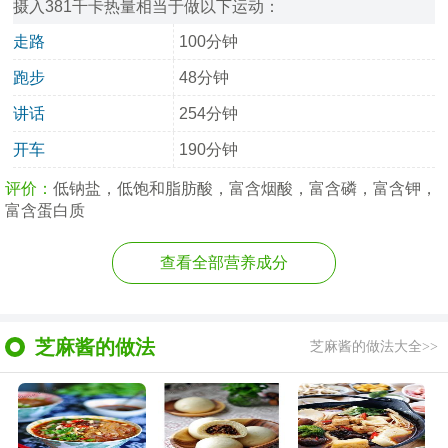
摄入381千卡热量相当于做以下运动：
走路
100分钟
跑步
48分钟
讲话
254分钟
开车
190分钟
评价：
低钠盐，低饱和脂肪酸，富含烟酸，富含磷，富含钾，
富含蛋白质
查看全部营养成分
芝麻酱的做法
芝麻酱的做法大全>>