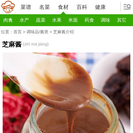
菜谱
名菜
食材
百科
健康
肉禽
水产
蔬菜
水果
米面
药食
调味
其它
位置：
首页
>
调味品/酱类
> 芝麻酱介绍
芝麻酱
(zhī má jiàng)