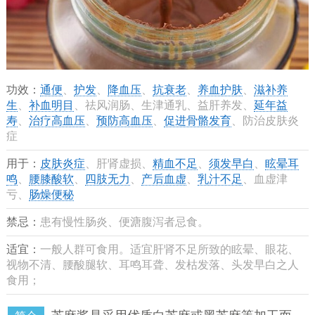
功效：
通便
、
护发
、
降血压
、
抗衰老
、
养血护肤
、
滋补养
生
、
补血明目
、祛风润肠、生津通乳、益肝养发、
延年益
寿
、
治疗高血压
、
预防高血压
、
促进骨骼发育
、防治皮肤炎
症
用于：
皮肤炎症
、肝肾虚损、
精血不足
、
须发早白
、
眩晕耳
鸣
、
腰膝酸软
、
四肢无力
、
产后血虚
、
乳汁不足
、血虚津
亏、
肠燥便秘
禁忌：
患有慢性肠炎、便溏腹泻者忌食。
适宜：
一般人群可食用。适宜肝肾不足所致的眩晕、眼花、
视物不清、腰酸腿软、耳鸣耳聋、发枯发落、头发早白之人
食用；