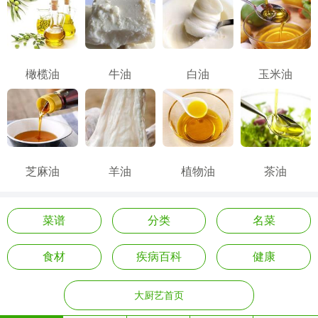
橄榄油
牛油
白油
玉米油
芝麻油
羊油
植物油
茶油
菜谱
分类
名菜
食材
疾病百科
健康
大厨艺首页