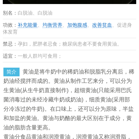
别名：
白脱油、白脱油
功效：
补充能量
、
均衡营养
、
加饱腹感
、
改善贫血
、促进身
体发育
禁忌：
孕妇，肥胖者忌食；糖尿病患者不要食用黄油。
适宜：
一般人群均可食用；
黄油是将牛奶中的稀奶油和脱脂乳分离后，稀
简介
奶油经搅拌而成的。黄油从制作工艺来分，可以分为
生黄油(从生牛奶直接制作)，超细黄油(只能采用巴氏
菌消毒过的未经冷藏牛奶或奶油)，细质黄油(采用部
分冷冻过的牛奶)。在口味上，还可以分为原味，半盐
和加盐的黄油。黄油与奶酪的最大区别在于成分，黄
油的脂肪含量更高。
黄油分食品黄油和润滑黄油，润滑黄油又称润滑脂，