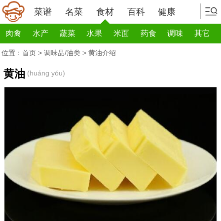
菜谱
名菜
食材
百科
健康
肉禽
水产
蔬菜
水果
米面
药食
调味
其它
位置：
首页
>
调味品/油类
> 黄油介绍
黄油
(huáng yóu)