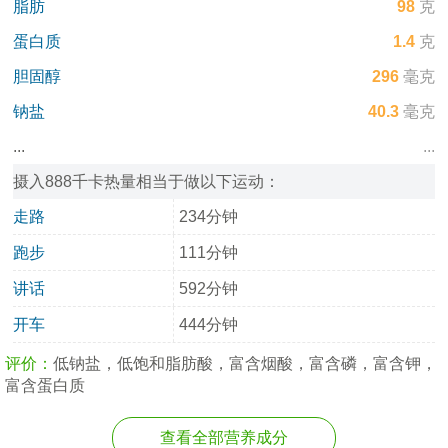
脂肪
98
克
蛋白质
1.4
克
胆固醇
296
毫克
钠盐
40.3
毫克
...
...
摄入888千卡热量相当于做以下运动：
走路
234分钟
跑步
111分钟
讲话
592分钟
开车
444分钟
评价：
低钠盐，低饱和脂肪酸，富含烟酸，富含磷，富含钾，
富含蛋白质
查看全部营养成分