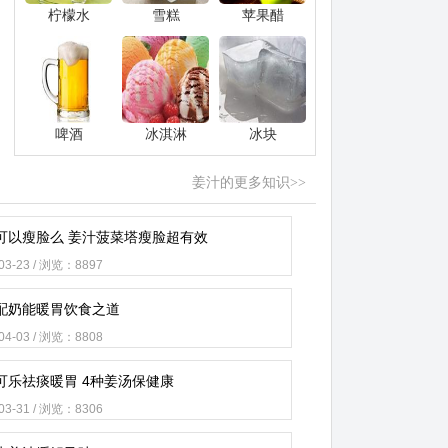
柠檬水
雪糕
苹果醋
啤酒
冰淇淋
冰块
姜汁的更多知识>>
可以瘦脸么 姜汁菠菜塔瘦脸超有效
-03-23 / 浏览：8897
配奶能暖胃饮食之道
-04-03 / 浏览：8808
可乐祛痰暖胃 4种姜汤保健康
-03-31 / 浏览：8306