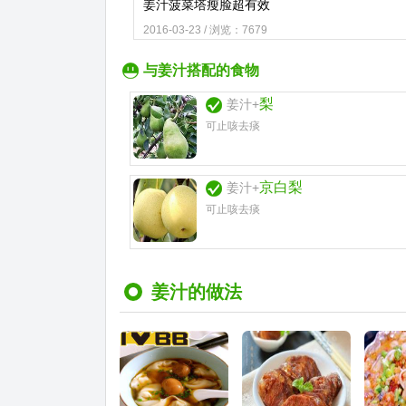
姜汁菠菜塔瘦脸超有效
2016-03-23 / 浏览：7679
与姜汁搭配的食物
梨
姜汁+
可止咳去痰
京白梨
姜汁+
可止咳去痰
姜汁的做法