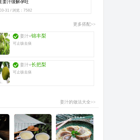
生姜汁缓解孕吐
-03-31 / 浏览：7582
更多搭配>>
锦丰梨
姜汁+
可止咳去痰
长把梨
姜汁+
可止咳去痰
姜汁的做法大全>>