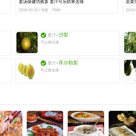
姜汤保健功效多 姜汁可乐防寒去痰
韭菜
2016-03-31 / 浏览：7689
2016
沙梨
姜汁+
可止咳去痰
库尔勒梨
姜汁+
可止咳去痰