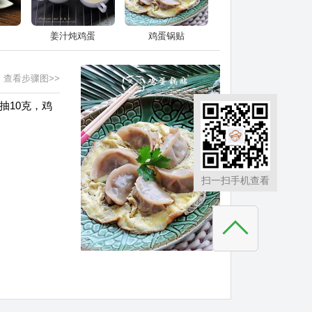
姜汁炖鸡蛋
鸡蛋锅贴
查看步骤图>>
抽10克，鸡
扫一扫手机查看