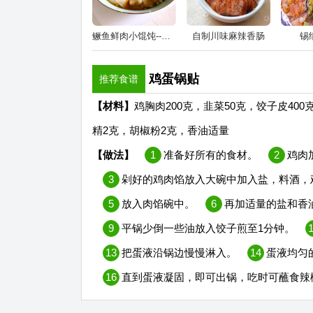
鳜鱼鲜肉小馄饨--熊孩子的早餐
自制川味麻辣香肠
锡
鸡蛋锅贴
推荐食谱
【材料】
鸡胸肉200克，韭菜50克，饺子皮40
精2克，胡椒粉2克，香油适量
【做法】
1
准备好所有的食材。
2
鸡肉
3
剁好的鸡肉馅放入大碗中加入盐，料酒，
5
放入肉馅碗中。
6
再加适量的盐和香
9
平锅少倒一些油放入饺子煎至1分钟。
13
把蛋液沿锅边慢慢淋入。
14
蛋液均匀
16
直到蛋液凝固，即可出锅，吃时可蘸食辣