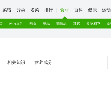
菜谱
分类
名菜
排行
食材
百科
健康
运动
类
米面豆乳
药食
菜品
调味品
其它
食物相克
食
相关知识
营养成分