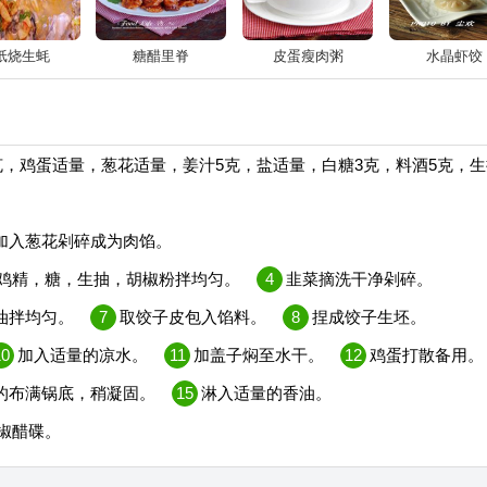
纸烧生蚝
糖醋里脊
皮蛋瘦肉粥
水晶虾饺
0克，鸡蛋适量，葱花适量，姜汁5克，盐适量，白糖3克，料酒5克，生
加入葱花剁碎成为肉馅。
鸡精，糖，生抽，胡椒粉拌均匀。
4
韭菜摘洗干净剁碎。
油拌均匀。
7
取饺子皮包入馅料。
8
捏成饺子生坯。
10
加入适量的凉水。
11
加盖子焖至水干。
12
鸡蛋打散备用。
的布满锅底，稍凝固。
15
淋入适量的香油。
椒醋碟。