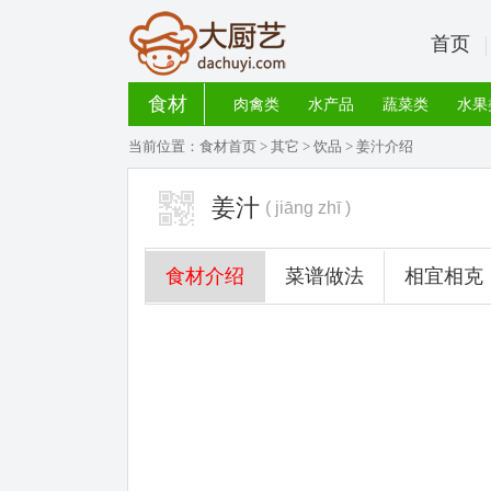
首页
食材
肉禽类
水产品
蔬菜类
水果
当前位置：
食材首页
>
其它
>
饮品
> 姜汁介绍
姜汁
( jiāng zhī )
食材介绍
菜谱做法
相宜相克