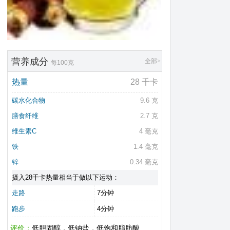
营养成分
全部>
每100克
热量
28 千卡
碳水化合物
9.6 克
膳食纤维
2.7 克
维生素C
4 毫克
铁
1.4 毫克
锌
0.34 毫克
摄入28千卡热量相当于做以下运动：
走路
7分钟
跑步
4分钟
评价：
低胆固醇，低钠盐，低饱和脂肪酸