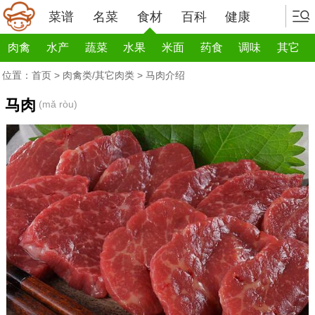
菜谱
名菜
食材
百科
健康
肉禽
水产
蔬菜
水果
米面
药食
调味
其它
位置：
首页
>
肉禽类/其它肉类
> 马肉介绍
马肉
(mǎ ròu)