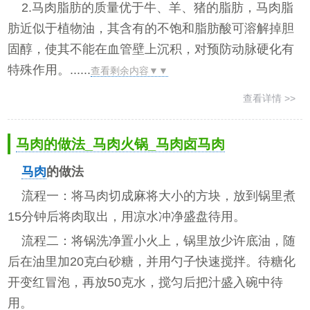
2.马肉脂肪的质量优于牛、羊、猪的脂肪，马肉脂
肪近似于植物油，其含有的不饱和脂肪酸可溶解掉胆
固醇，使其不能在血管壁上沉积，对预防动脉硬化有
特殊作用。......
查看剩余内容▼▼
查看详情 >>
马肉的做法_马肉火锅_马肉卤马肉
马肉
的做法
流程一：将马肉切成麻将大小的方块，放到锅里煮
15分钟后将肉取出，用凉水冲净盛盘待用。
流程二：将锅洗净置小火上，锅里放少许底油，随
后在油里加20克白砂糖，并用勺子快速搅拌。待糖化
开变红冒泡，再放50克水，搅匀后把汁盛入碗中待
用。