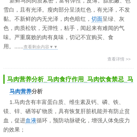
新鲜马肉肉质紧密，富有弹性，皮薄。膘肥嫩、色
雪白，且有光泽。瘦肉部分呈淡红色，有光泽，不发
黏。不新鲜的内无光泽，肉色暗红，
切面
呈绿、灰
色，肉质松软，无弹性，粘手，闻起来有难闻的气
味。严重腐败的肉有臭味，切记不宜购买、食
用。......
查看剩余内容▼▼
查看详情 >>
马肉营养分析_马肉食疗作用_马肉饮食禁忌_马
马肉
营养
分析
1.马肉含有丰富蛋白质、维生素及钙、磷、铁、
镁、锌、硒等矿物质，具有恢复肝脏机能并有防止贫
血，促进
血液
循环，预防动脉硬化，增强人体免疫力
的效果；