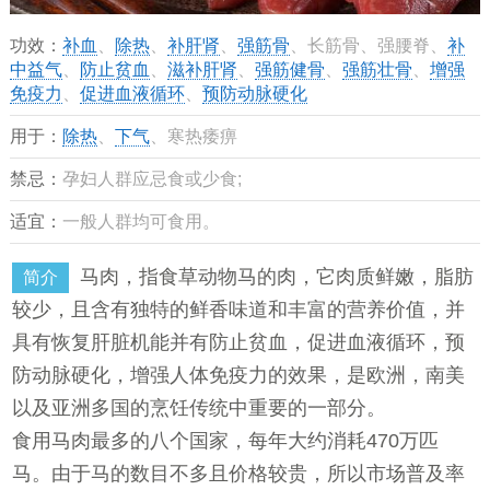
功效：
补血
、
除热
、
补肝肾
、
强筋骨
、长筋骨、强腰脊、
补
中益气
、
防止贫血
、
滋补肝肾
、
强筋健骨
、
强筋壮骨
、
增强
免疫力
、
促进血液循环
、
预防动脉硬化
用于：
除热
、
下气
、寒热痿痹
禁忌：
孕妇人群应忌食或少食;
适宜：
一般人群均可食用。
马肉，指食草动物马的肉，它肉质鲜嫩，脂肪
简介
较少，且含有独特的鲜香味道和丰富的营养价值，并
具有恢复肝脏机能并有防止贫血，促进血液循环，预
防动脉硬化，增强人体免疫力的效果，是欧洲，南美
以及亚洲多国的烹饪传统中重要的一部分。
食用马肉最多的八个国家，每年大约消耗470万匹
马。由于马的数目不多且价格较贵，所以市场普及率