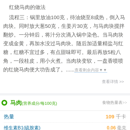
红烧马肉的做法
流程三：锅里放油100克，待油烧至8成热，倒入马
肉块。同时放大葱50克，生姜片30克，与马肉块搅拌
翻炒。一分钟后，将汁分次滴入锅中染色。当马肉块
变成金黄，再加水没过马肉块。随后加适量精盐与红
糖，红糖不宜过多，有点甜味即可。最后再放5粒八
角，一段桂皮，用小火煮。当肉块变软，一盘香喷喷
的红烧马肉便大功告成了。......
查看剩余内容▼▼
查看详情 >>
马肉
食物热量表>>
(营养成分/每100克)
热量
109
千卡
维生素B1(硫胺素)
0.06
毫克