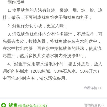
制作指导
1. 食用鱿鱼的方法有红烧、爆炒、熘、炖、烩、凉
拌，做汤，还可制成鱿鱼馅饺子和鱿鱼肉丸子；
2. 鱿鱼仔分切小块，更宜入味；
3. 清洗鱿鱼鱿鱼体内含有许多墨汁，不易洗净，可
先撕去表皮，拉掉灰骨，将鱿鱼放在装有水的盆中，
在水中拉出内脏，再在水中挖掉鱿鱼的眼珠，使其流
尽墨汁，然后多换几次清水将内外洗净即可。
4、鱿鱼干先用清水浸泡3小时，撕去外皮后，放入
调好的热碱水（20%纯碱、30%石灰水、50%开水）
中再泡3小时左右，清水漂洗备用。
查看详情 >>
鱿鱼
食物热量表>>
(营养成分/每100克)