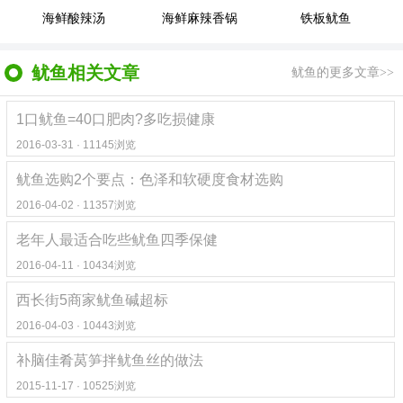
海鲜酸辣汤
海鲜麻辣香锅
铁板鱿鱼
鱿鱼相关文章
鱿鱼的更多文章>>
1口鱿鱼=40口肥肉?多吃损健康
2016-03-31 · 11145浏览
鱿鱼选购2个要点：色泽和软硬度食材选购
2016-04-02 · 11357浏览
老年人最适合吃些鱿鱼四季保健
2016-04-11 · 10434浏览
西长街5商家鱿鱼碱超标
2016-04-03 · 10443浏览
补脑佳肴莴笋拌鱿鱼丝的做法
2015-11-17 · 10525浏览