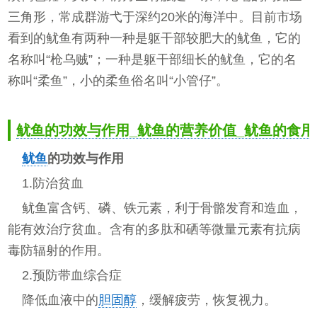
三角形，常成群游弋于深约20米的海洋中。目前市场
看到的鱿鱼有两种一种是躯干部较肥大的鱿鱼，它的
名称叫“枪乌贼”；一种是躯干部细长的鱿鱼，它的名
称叫“柔鱼”，小的柔鱼俗名叫“小管仔”。
鱿鱼的功效与作用_鱿鱼的营养价值_鱿鱼的食用
鱿鱼
的功效与作用
1.防治贫血
鱿鱼富含钙、磷、铁元素，利于骨骼发育和造血，
能有效治疗贫血。含有的多肽和硒等微量元素有抗病
毒防辐射的作用。
2.预防带血综合症
降低血液中的
胆固醇
，缓解疲劳，恢复视力。