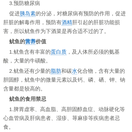
3.预防糖尿病
促进
胰岛素
的分泌，对糖尿病有预防的作用，促进
肝脏的解毒作用，预防有
酒精
肝引起的肝脏功能损
害，所以鱿鱼作为下酒菜是再合适不过的了。
鱿鱼的
营养
价值
1.鱿鱼含有丰富的
蛋白质
，及人体所必须的氨基
酸，大量的牛磺酸。
2.鱿鱼还有少量的
脂肪
和碳
水
化合物，含有大量的
胆固醇，鱿鱼中的微量元素以及钙、磷、硒、钾、钠
含量都是较高的。
鱿鱼的食用禁忌
1.脾胃虚寒、高血脂、高胆固醇血症、动脉硬化等
心血管病及肝病患者、湿疹、荨麻疹等疾病患者忌
食。