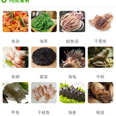
同类食材
鱼杂
海草
鱿鱼须
干墨鱼
鱼鳔
紫菜
海兔
牛蛙
甲鱼
干鱿鱼
海参
蚝豉