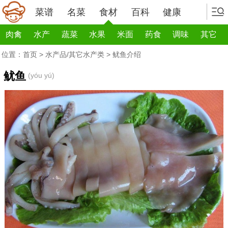
菜谱
名菜
食材
百科
健康
肉禽
水产
蔬菜
水果
米面
药食
调味
其它
位置：
首页
>
水产品/其它水产类
> 鱿鱼介绍
鱿鱼
(yóu yú)