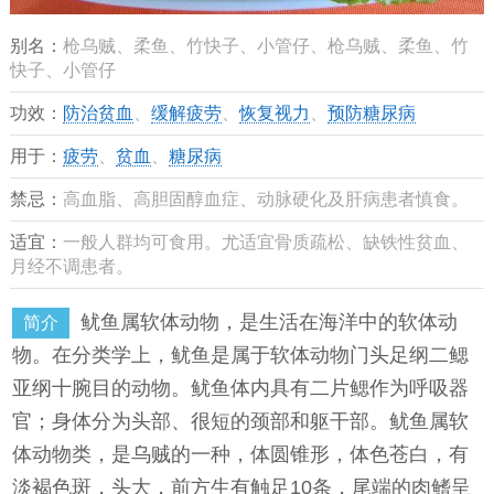
别名：
枪乌贼、柔鱼、竹快子、小管仔、枪乌贼、柔鱼、竹
快子、小管仔
功效：
防治贫血
、
缓解疲劳
、
恢复视力
、
预防糖尿病
用于：
疲劳
、
贫血
、
糖尿病
禁忌：
高血脂、高胆固醇血症、动脉硬化及肝病患者慎食。
适宜：
一般人群均可食用。尤适宜骨质疏松、缺铁性贫血、
月经不调患者。
鱿鱼属软体动物，是生活在海洋中的软体动
简介
物。在分类学上，鱿鱼是属于软体动物门头足纲二鳃
亚纲十腕目的动物。鱿鱼体内具有二片鳃作为呼吸器
官；身体分为头部、很短的颈部和躯干部。鱿鱼属软
体动物类，是乌贼的一种，体圆锥形，体色苍白，有
淡褐色斑，头大，前方生有触足10条，尾端的肉鳍呈