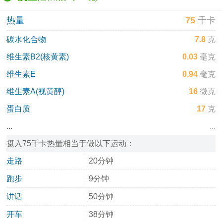
热量
75
千卡
碳水化合物
7.8
克
维生素B2(核黄素)
0.03
毫克
维生素E
0.94
毫克
维生素A(视黄醇)
16
微克
蛋白质
17
克
...
...
摄入75千卡热量相当于做以下运动：
走路
20分钟
跑步
9分钟
讲话
50分钟
开车
38分钟