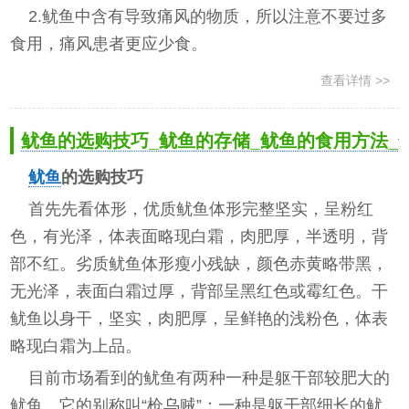
2.鱿鱼中含有导致痛风的物质，所以注意不要过多
食用，痛风患者更应少食。
查看详情 >>
鱿鱼的选购技巧_鱿鱼的存储_鱿鱼的食用方法_
鱿鱼
的选购技巧
首先先看体形，优质鱿鱼体形完整坚实，呈粉红
色，有光泽，体表面略现白霜，肉肥厚，半透明，背
部不红。劣质鱿鱼体形瘦小残缺，颜色赤黄略带黑，
无光泽，表面白霜过厚，背部呈黑红色或霉红色。干
鱿鱼以身干，坚实，肉肥厚，呈鲜艳的浅粉色，体表
略现白霜为上品。
目前市场看到的鱿鱼有两种一种是躯干部较肥大的
鱿鱼，它的别称叫“枪乌贼”；一种是躯干部细长的鱿