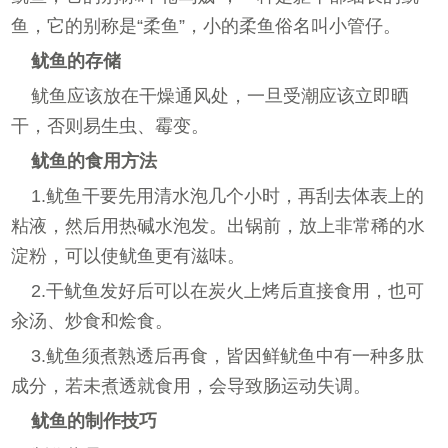
鱼，它的别称是“柔鱼”，小的柔鱼俗名叫小管仔。
鱿鱼的存储
鱿鱼应该放在干燥通风处，一旦受潮应该立即晒
干，否则易生虫、霉变。
鱿鱼的食用方法
1.鱿鱼干要先用清水泡几个小时，再刮去体表上的
粘液，然后用热碱水泡发。出锅前，放上非常稀的水
淀粉，可以使鱿鱼更有滋味。
2.干鱿鱼发好后可以在炭火上烤后直接食用，也可
汆汤、炒食和烩食。
3.鱿鱼须煮熟透后再食，皆因鲜鱿鱼中有一种多肽
成分，若未煮透就食用，会导致肠运动失调。
鱿鱼的制作技巧